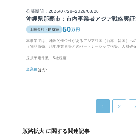
公募期間：2026/07/28~2026/08/26
沖縄県那覇市：市内事業者アジア戦略実証
50
万円
上限金額・助成額
本事業では、地理的優位性があるアジア諸国（台湾・韓国）へ
（物品販売、現地事業者等とのパートナーシップ構築、人材確
採択予定件数：5社程度
ほか
全業種
1
2
販路拡大 に関する関連記事