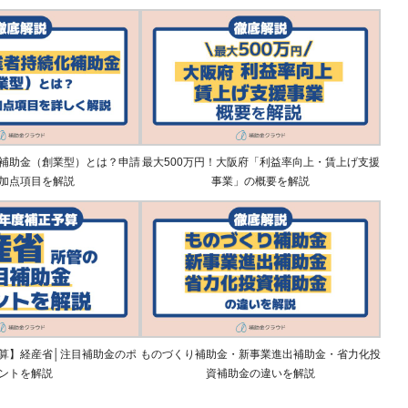
補助金（創業型）とは？申請
最大500万円！大阪府「利益率向上・賃上げ支援
加点項目を解説
事業」の概要を解説
算】経産省│注目補助金のポ
ものづくり補助金・新事業進出補助金・省力化投
ントを解説
資補助金の違いを解説