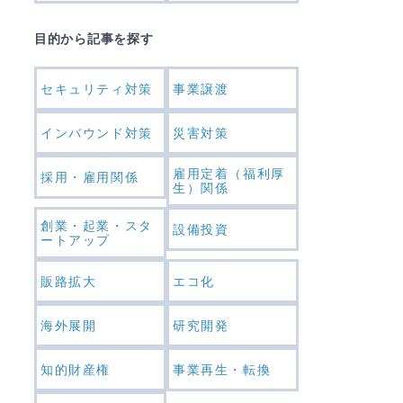
目的から記事を探す
セキュリティ対策
事業譲渡
インバウンド対策
災害対策
雇用定着（福利厚
採用・雇用関係
生）関係
創業・起業・スタ
設備投資
ートアップ
販路拡大
エコ化
海外展開
研究開発
知的財産権
事業再生・転換