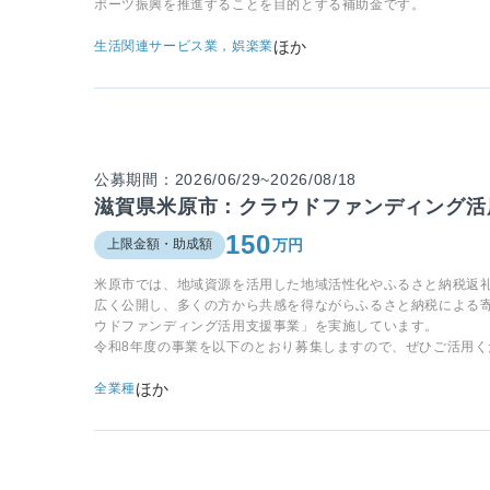
ポーツ振興を推進することを目的とする補助金です。
ほか
生活関連サービス業，娯楽業
公募期間：2026/06/29~2026/08/18
滋賀県米原市：クラウドファンディング活
150
万円
上限金額・助成額
米原市では、地域資源を活用した地域活性化やふるさと納税返
広く公開し、多くの方から共感を得ながらふるさと納税による
ウドファンディング活用支援事業」を実施しています。
令和8年度の事業を以下のとおり募集しますので、ぜひご活用く
ほか
全業種