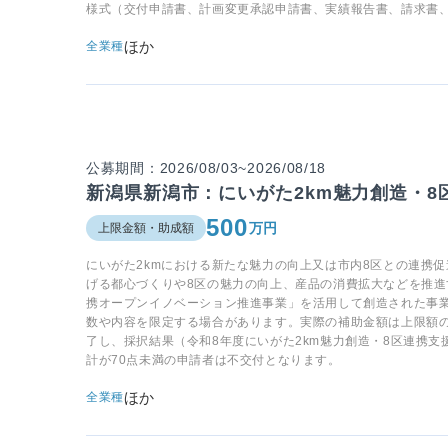
様式（交付申請書、計画変更承認申請書、実績報告書、請求書
ほか
全業種
公募期間：2026/08/03~2026/08/18
新潟県新潟市：にいがた2km魅力創造・8
500
万円
上限金額・助成額
にいがた2kmにおける新たな魅力の向上又は市内8区との連携
げる都心づくりや8区の魅力の向上、産品の消費拡大などを推進
携オープンイノベーション推進事業」を活用して創造された事
数や内容を限定する場合があります。実際の補助金額は上限額
了し、採択結果（令和8年度にいがた2km魅力創造・8区連携
計が70点未満の申請者は不交付となります。
ほか
全業種