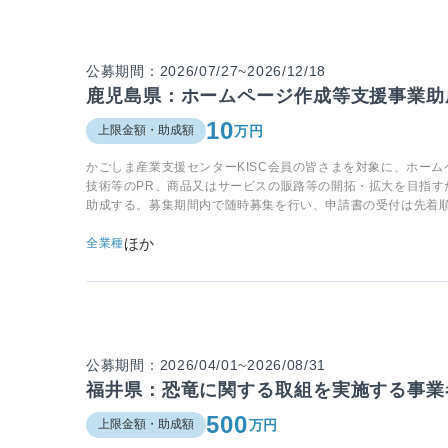
公募期間：2026/07/27~2026/12/18
鹿児島県：ホームページ作成等支援事業助成
10
万円
上限金額・助成額
かごしま産業支援センターKISC会員の皆さまを対象に、ホー
技術等のPR、商品又はサービスの販路等の開拓・拡大を目指す
助成する。募集期間内で随時募集を行い、申請書の受付は先着順
ほか
全業種
公募期間：2026/04/01~2026/08/31
福井県：恐竜に関する取組を実施する事業
500
万円
上限金額・助成額