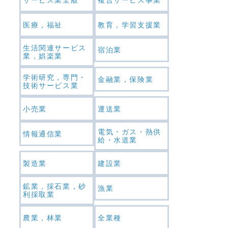
医療，福祉
教育，学習支援業
生活関連サービス
宿泊業
業，娯楽業
学術研究，専門・
金融業，保険業
技術サービス業
小売業
運送業
電気・ガス・熱供
情報通信業
給・水道業
製造業
建設業
鉱業，採石業，砂
漁業
利採取業
農業，林業
全業種