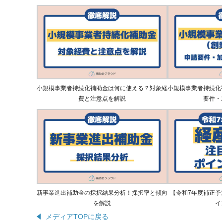
小規模事業者持続化補助金は何に使える？対象経
小規模事業者持続化
費と注意点を解説
要件・
新事業進出補助金の採択結果分析！採択率と傾向
【令和7年度補正予
を解説
イ
メディアTOPに戻る