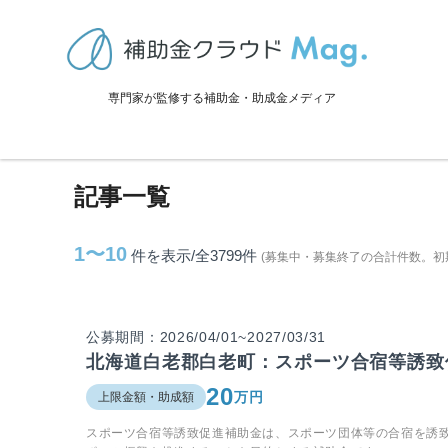
TOP
>
補助金・助成金詳細
>
販路拡大
専門家が監修する補助金・助成金メディア
販路拡大に関連する記事
記事一覧
1〜10
件を表示/全3799
件
(募集中・募集終了の合計件数。初
公募期間：2026/04/01~2027/03/31
北海道白老郡白老町：スポーツ合宿等誘致
20
万円
上限金額・助成額
スポーツ合宿等誘致促進補助金は、スポーツ団体等の合宿を誘