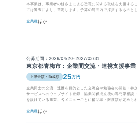
本事業は、事業者の皆さまによる恐竜に関する取組を支援する
ては審査により、選定します。予算の範囲内で採択するものと
ほか
全業種
公募期間：2026/04/20~2027/03/31
東京都青梅市：企業間交流・連携支援事業
25
万円
上限金額・助成額
企業同士の交流・連携を目的とした交流会や勉強会の開催・参
サービスへのウェブサイト登録、協業関係成立後の専門家相談
を設けている事業。各メニューごとに補助率・限度額が定めら
ほか
全業種