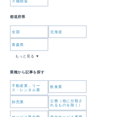
ス補助金
都道府県
全国
北海道
青森県
もっと見る
業種から記事を探す
不動産業，リー
飲食業
ス・レンタル業
公務（他に分類さ
卸売業
れるものを除く）
サービス業全般
複合サービス事業