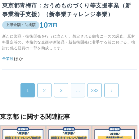
東京都青梅市：おうめものづくり等支援事業（新
事業着手支援）（新事業チャレンジ事業）
10
万円
上限金額・助成額
新たに製品・技術開発を行うに当たり、想定される顧客ニーズの調査、原材
料選定等の、本格的な企画や新製品・新技術開発に着手する前における、検
討に係る経費の一部を助成します。
ほか
全業種
1
2
3
…
232
東京都 に関する関連記事