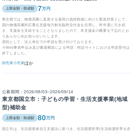
7
万円
上限金額・助成額
東京都では、物価高騰に直面する薬局の負担軽減に向けた緊急対策として、
国の物価高騰対応重点支援地方創生臨時交付金を活用し、昨年度に引き続
き、支援金を支給することとなりましたので、本支援金の概要を下記のとお
りあらかじめお知らせいたします。
原則として、法人単位での申請を受け付けております。
※Web事前申込み及び書面郵送による申請：特設サイトにおける申請受付は
終了しました。
ほか
卸売業
小売業
公募期間：2026/08/03~2026/08/14
東京都国立市：子どもの学習・生活支援事業(地域
型)補助金
80
万円
上限金額・助成額
国立市は、生活困窮者自立支援法に基づき、生活困窮世帯(生活保護世帯を含