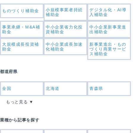
小規模事業者持続
デジタル化・AI導
ものづくり補助金
補助金
入補助金
事業承継・M&A補
中小企業省力化投
中小企業新事業進
助金
資補助金
出補助金
大規模成長投資補
中小企業成長加速
新事業進出・もの
助金
化補助金
づくり商業サービ
ス補助金
都道府県
全国
北海道
青森県
もっと見る
業種から記事を探す