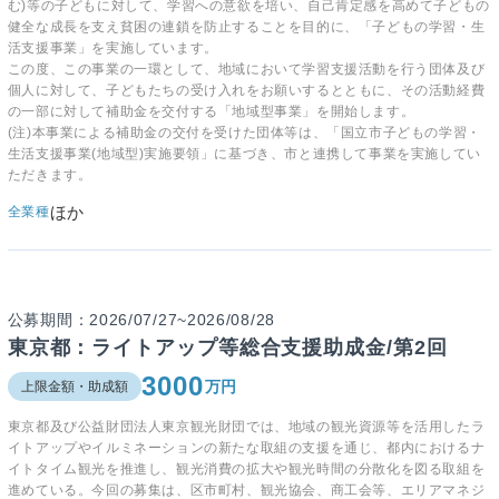
む)等の子どもに対して、学習への意欲を培い、自己肯定感を高めて子どもの
健全な成長を支え貧困の連鎖を防止することを目的に、「子どもの学習・生
活支援事業」を実施しています。
この度、この事業の一環として、地域において学習支援活動を行う団体及び
個人に対して、子どもたちの受け入れをお願いするとともに、その活動経費
の一部に対して補助金を交付する「地域型事業」を開始します。
(注)本事業による補助金の交付を受けた団体等は、「国立市子どもの学習・
生活支援事業(地域型)実施要領」に基づき、市と連携して事業を実施してい
ただきます。
ほか
全業種
公募期間：2026/07/27~2026/08/28
東京都：ライトアップ等総合支援助成金/第2回
3000
万円
上限金額・助成額
東京都及び公益財団法人東京観光財団では、地域の観光資源等を活用したラ
イトアップやイルミネーションの新たな取組の支援を通じ、都内におけるナ
イトタイム観光を推進し、観光消費の拡大や観光時間の分散化を図る取組を
進めている。今回の募集は、区市町村、観光協会、商工会等、エリアマネジ