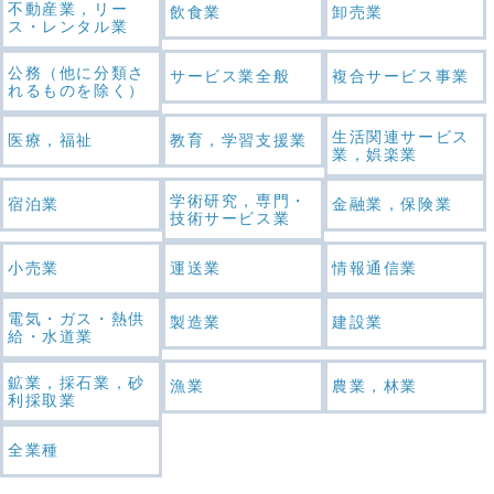
不動産業，リー
飲食業
卸売業
ス・レンタル業
公務（他に分類さ
サービス業全般
複合サービス事業
れるものを除く）
生活関連サービス
医療，福祉
教育，学習支援業
業，娯楽業
学術研究，専門・
宿泊業
金融業，保険業
技術サービス業
小売業
運送業
情報通信業
電気・ガス・熱供
製造業
建設業
給・水道業
鉱業，採石業，砂
漁業
農業，林業
利採取業
全業種