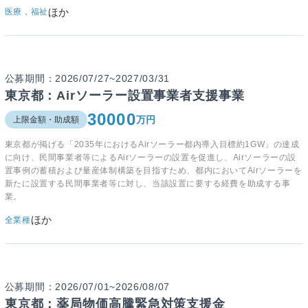
ほか
医療，福祉
公募期間：2026/07/27~2027/03/31
東京都：Airソーラー設置事業者支援事業
30000
万円
上限金額・助成額
東京都が掲げる「2035年におけるAirソーラー都内導入目標約1GW」の達成
に向け、民間事業者等によるAirソーラーの設置を促進し、Airソーラーの設
置事例の蓄積および量産体制構築を目指すため、都内においてAirソーラーを
新たに設置する民間事業者等に対し、当該設置に要する経費を助成する事
業。
ほか
全業種
公募期間：2026/07/01~2026/08/07
東京都：薬局物価高騰緊急対策支援金