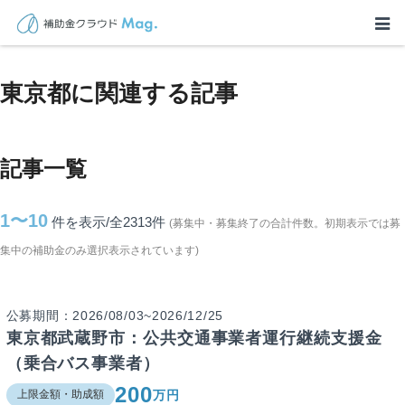
TOP
>
補助金・助成金詳細
>
東京都に関連する記事
東京都に関連する記事
記事一覧
1〜10
件を表示/全2313
件
(募集中・募集終了の合計件数。初期表示では募
集中の補助金のみ選択表示されています)
公募期間：2026/08/03~2026/12/25
東京都武蔵野市：公共交通事業者運行継続支援金
（乗合バス事業者）
200
万円
上限金額・助成額