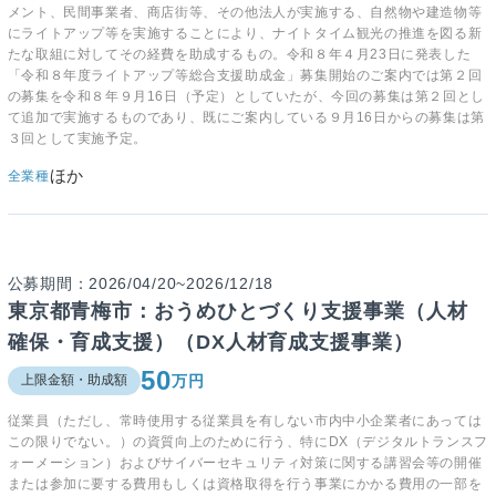
メント、民間事業者、商店街等、その他法人が実施する、自然物や建造物等
にライトアップ等を実施することにより、ナイトタイム観光の推進を図る新
たな取組に対してその経費を助成するもの。令和８年４月23日に発表した
「令和８年度ライトアップ等総合支援助成金」募集開始のご案内では第２回
の募集を令和８年９月16日（予定）としていたが、今回の募集は第２回とし
て追加で実施するものであり、既にご案内している９月16日からの募集は第
３回として実施予定。
ほか
全業種
公募期間：2026/04/20~2026/12/18
東京都青梅市：おうめひとづくり支援事業（人材
確保・育成支援）（DX人材育成支援事業）
50
万円
上限金額・助成額
従業員（ただし、常時使用する従業員を有しない市内中小企業者にあっては
この限りでない。）の資質向上のために行う、特にDX（デジタルトランスフ
ォーメーション）およびサイバーセキュリティ対策に関する講習会等の開催
または参加に要する費用もしくは資格取得を行う事業にかかる費用の一部を