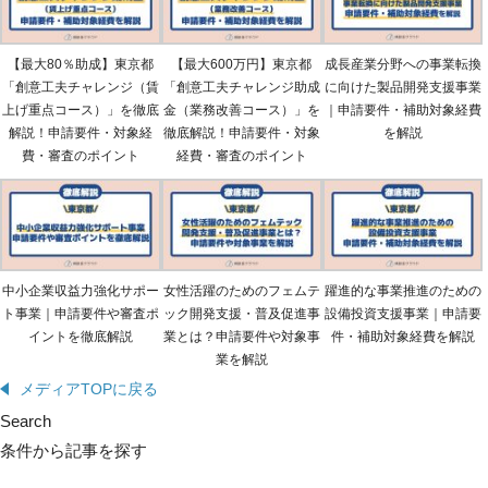
【最大80％助成】東京都
【最大600万円】東京都
成長産業分野への事業転換
「創意工夫チャレンジ（賃
「創意工夫チャレンジ助成
に向けた製品開発支援事業
上げ重点コース）」を徹底
金（業務改善コース）」を
｜申請要件・補助対象経費
解説！申請要件・対象経
徹底解説！申請要件・対象
を解説
費・審査のポイント
経費・審査のポイント
中小企業収益力強化サポー
女性活躍のためのフェムテ
躍進的な事業推進のための
ト事業｜申請要件や審査ポ
ック開発支援・普及促進事
設備投資支援事業｜申請要
イントを徹底解説
業とは？申請要件や対象事
件・補助対象経費を解説
業を解説
メディアTOPに戻る
Search
条件から記事を探す