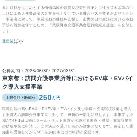
原油価格をはじめとする物価高騰の影響及び乗務員不足に伴う賃金水準の引
上げによる人件費高騰の影響を強く受けている乗合バス事業者およびタクシ
ー事業者に対して、事業活動の継続を支援し、市民の日常生活における移動
手段を維持確保するため、「武蔵野市交通事業者運行継続支援金」を交付し
ます。
ほか
運送業
公募期間：2026/06/30~2027/03/31
東京都：訪問介護事業所等におけるEV車・EVバイ
ク導入支援事業
250
万円
上限金額・助成額
環境性能の高いEV車・PHEV車・EVバイク及び車両の充電環境設備を導入
する都内の訪問介護事業者に対して、経費の一部を助成します。本事業は令
和7年4月1日以降にクール・ネット東京が実施する車両・機器・充電設備等
の助成事業に申請し、交付決定を受けたものが対象となります。確定した通
知書を受領してから60日以内に本助成の申請が必要です。