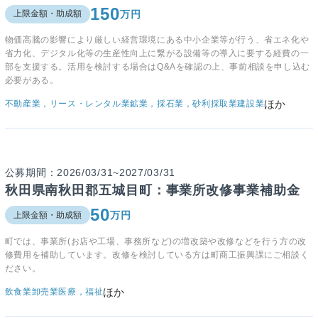
150
万円
上限金額・助成額
物価高騰の影響により厳しい経営環境にある中小企業等が行う、省エネ化や
省力化、デジタル化等の生産性向上に繋がる設備等の導入に要する経費の一
部を支援する。活用を検討する場合はQ&Aを確認の上、事前相談を申し込む
必要がある。
ほか
不動産業，リース・レンタル業
鉱業，採石業，砂利採取業
建設業
公募期間：2026/03/31~2027/03/31
秋田県南秋田郡五城目町：事業所改修事業補助金
50
万円
上限金額・助成額
町では、事業所(お店や工場、事務所など)の増改築や改修などを行う方の改
修費用を補助しています。改修を検討している方は町商工振興課にご相談く
ださい。
ほか
飲食業
卸売業
医療，福祉