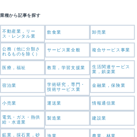
業種から記事を探す
不動産業，リー
飲食業
卸売業
ス・レンタル業
公務（他に分類さ
サービス業全般
複合サービス事業
れるものを除く）
生活関連サービス
医療，福祉
教育，学習支援業
業，娯楽業
学術研究，専門・
宿泊業
金融業，保険業
技術サービス業
小売業
運送業
情報通信業
電気・ガス・熱供
製造業
建設業
給・水道業
鉱業，採石業，砂
漁業
農業，林業