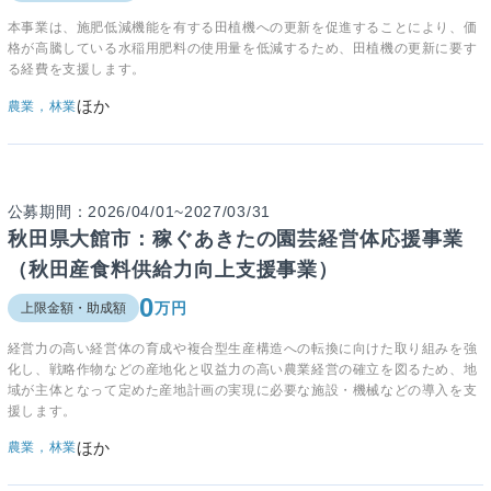
本事業は、施肥低減機能を有する田植機への更新を促進することにより、価
格が高騰している水稲用肥料の使用量を低減するため、田植機の更新に要す
る経費を支援します。
ほか
農業，林業
公募期間：2026/04/01~2027/03/31
秋田県大館市：稼ぐあきたの園芸経営体応援事業
（秋田産食料供給力向上支援事業）
0
万円
上限金額・助成額
経営力の高い経営体の育成や複合型生産構造への転換に向けた取り組みを強
化し、戦略作物などの産地化と収益力の高い農業経営の確立を図るため、地
域が主体となって定めた産地計画の実現に必要な施設・機械などの導入を支
援します。
ほか
農業，林業