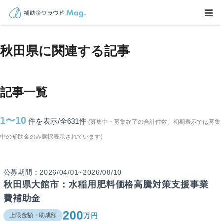
TOP
>
補助金・助成金詳細
>
秋田県に関連する記事
秋田県に関連する記事
記事一覧
1〜10
件を表示/全631
件
(募集中・募集終了の合計件数。初期表示では募集
中の補助金のみ選択表示されています)
公募期間：2026/04/01~2026/08/10
秋田県大館市：水稲用肥料価格高騰対策支援事業
費補助金
200
万円
上限金額・助成額