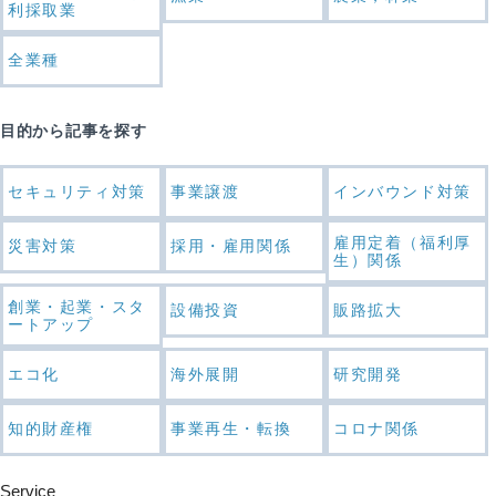
利採取業
全業種
目的から記事を探す
セキュリティ対策
事業譲渡
インバウンド対策
雇用定着（福利厚
災害対策
採用・雇用関係
生）関係
創業・起業・スタ
設備投資
販路拡大
ートアップ
エコ化
海外展開
研究開発
知的財産権
事業再生・転換
コロナ関係
Service