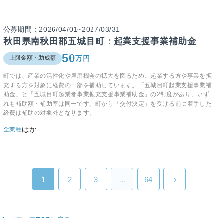
公募期間：2026/04/01~2027/03/31
秋田県南秋田郡五城目町：起業支援事業補助金
50
万円
上限金額・助成額
町では、産業の活性化や雇用機会の拡大を図るため、起業する方や事業を拡
充する方を対象に経費の一部を補助しています。「五城目町起業支援事業補
助金」と「五城目町起業者事業拡充支援事業補助金」の2制度があり、いず
れも補助額・補助率は同一です。町から「交付決定」を受ける前に着手した
経費は補助の対象外となります。
ほか
全業種
1
2
3
…
64