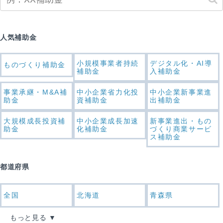
人気補助金
小規模事業者持続
デジタル化・AI導
ものづくり補助金
補助金
入補助金
事業承継・M&A補
中小企業省力化投
中小企業新事業進
助金
資補助金
出補助金
大規模成長投資補
中小企業成長加速
新事業進出・もの
助金
化補助金
づくり商業サービ
ス補助金
都道府県
全国
北海道
青森県
もっと見る