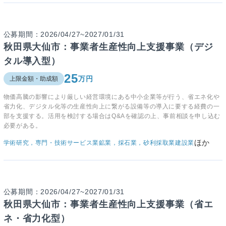
公募期間：2026/04/27~2027/01/31
秋田県大仙市：事業者生産性向上支援事業（デジ
タル導入型）
25
万円
上限金額・助成額
物価高騰の影響により厳しい経営環境にある中小企業等が行う、省エネ化や
省力化、デジタル化等の生産性向上に繋がる設備等の導入に要する経費の一
部を支援する。活用を検討する場合はQ&Aを確認の上、事前相談を申し込む
必要がある。
ほか
学術研究，専門・技術サービス業
鉱業，採石業，砂利採取業
建設業
公募期間：2026/04/27~2027/01/31
秋田県大仙市：事業者生産性向上支援事業（省エ
ネ・省力化型）