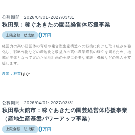
公募期間：2026/04/01~2027/03/31
秋田県：稼ぐあきたの園芸経営体応援事業
0
万円
上限金額・助成額
経営力の高い経営体の育成や複合型生産構造への転換に向けた取り組みを強
化し、戦略作物などの産地化と収益力の高い農業経営の確立を図るため、地
域が主体となって定めた産地計画の実現に必要な施設・機械などの導入を支
援します。
ほか
農業，林業
公募期間：2026/04/01~2027/03/31
秋田県大館市：稼ぐあきたの園芸経営体応援事業
（産地生産基盤パワーアップ事業）
0
万円
上限金額・助成額