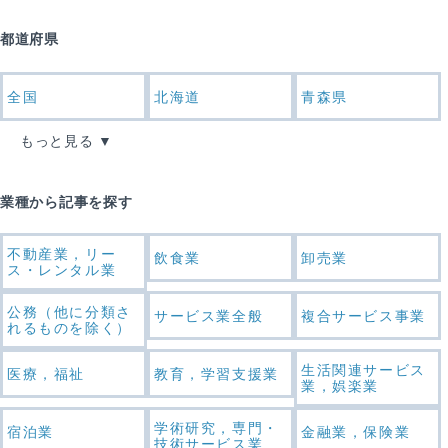
都道府県
全国
北海道
青森県
もっと見る
業種から記事を探す
不動産業，リー
飲食業
卸売業
ス・レンタル業
公務（他に分類さ
サービス業全般
複合サービス事業
れるものを除く）
生活関連サービス
医療，福祉
教育，学習支援業
業，娯楽業
学術研究，専門・
宿泊業
金融業，保険業
技術サービス業