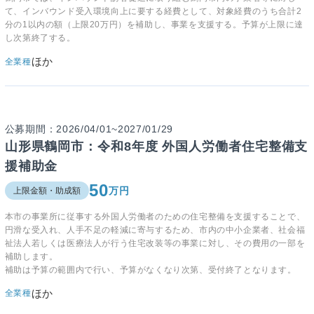
て、インバウンド受入環境向上に要する経費として、対象経費のうち合計2
分の1以内の額（上限20万円）を補助し、事業を支援する。予算が上限に達
し次第終了する。
ほか
全業種
公募期間：2026/04/01~2027/01/29
山形県鶴岡市：令和8年度 外国人労働者住宅整備支
援補助金
50
万円
上限金額・助成額
本市の事業所に従事する外国人労働者のための住宅整備を支援することで、
円滑な受入れ、人手不足の軽減に寄与するため、市内の中小企業者、社会福
祉法人若しくは医療法人が行う住宅改装等の事業に対し、その費用の一部を
補助します。
補助は予算の範囲内で行い、予算がなくなり次第、受付終了となります。
ほか
全業種