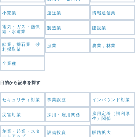
小売業
運送業
情報通信業
電気・ガス・熱供
製造業
建設業
給・水道業
鉱業，採石業，砂
漁業
農業，林業
利採取業
全業種
目的から記事を探す
セキュリティ対策
事業譲渡
インバウンド対策
雇用定着（福利厚
災害対策
採用・雇用関係
生）関係
創業・起業・スタ
設備投資
販路拡大
ートアップ