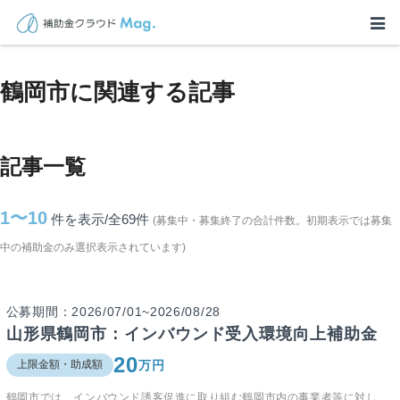
TOP
>
補助金・助成金詳細
>
山形県
>
鶴岡市に関連する記事
鶴岡市に関連する記事
記事一覧
1〜10
件を表示/全69
件
(募集中・募集終了の合計件数。初期表示では募集
中の補助金のみ選択表示されています)
公募期間：2026/07/01~2026/08/28
山形県鶴岡市：インバウンド受入環境向上補助金
20
万円
上限金額・助成額
鶴岡市では、インバウンド誘客促進に取り組む鶴岡市内の事業者等に対し