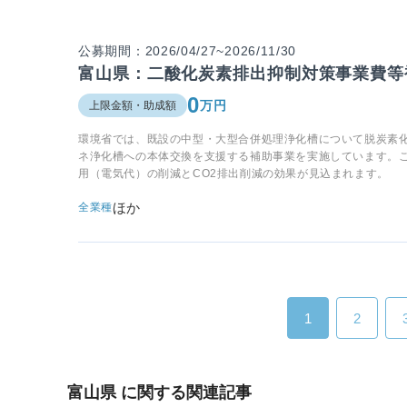
公募期間：2026/04/27~2026/11/30
富山県：二酸化炭素排出抑制対策事業費等
0
万円
上限金額・助成額
環境省では、既設の中型・大型合併処理浄化槽について脱炭素
ネ浄化槽への本体交換を支援する補助事業を実施しています。こ
用（電気代）の削減とCO2排出削減の効果が見込まれます。
ほか
全業種
1
2
富山県 に関する関連記事