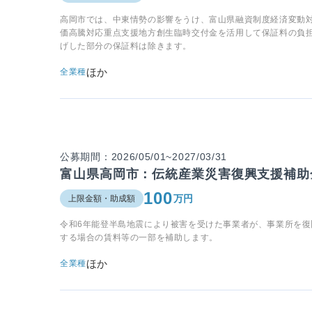
高岡市では、中東情勢の影響をうけ、富山県融資制度経済変動
価高騰対応重点支援地方創生臨時交付金を活用して保証料の負
げした部分の保証料は除きます。
ほか
全業種
公募期間：2026/05/01~2027/03/31
富山県高岡市：伝統産業災害復興支援補助
100
万円
上限金額・助成額
令和6年能登半島地震により被害を受けた事業者が、事業所を
する場合の賃料等の一部を補助します。
ほか
全業種