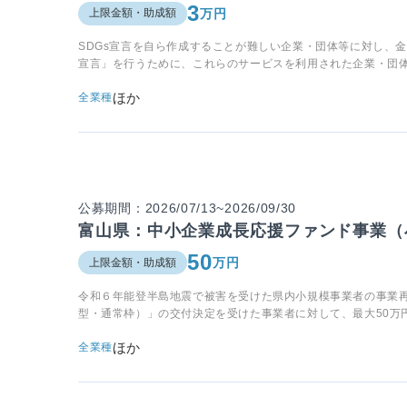
3
万円
上限金額・助成額
SDGs宣言を自ら作成することが難しい企業・団体等に対し、金
宣言」を行うために、これらのサービスを利用された企業・団
ほか
全業種
公募期間：2026/07/13~2026/09/30
富山県：中小企業成長応援ファンド事業（
50
万円
上限金額・助成額
令和６年能登半島地震で被害を受けた県内小規模事業者の事業
型・通常枠）」の交付決定を受けた事業者に対して、最大50万
ほか
全業種