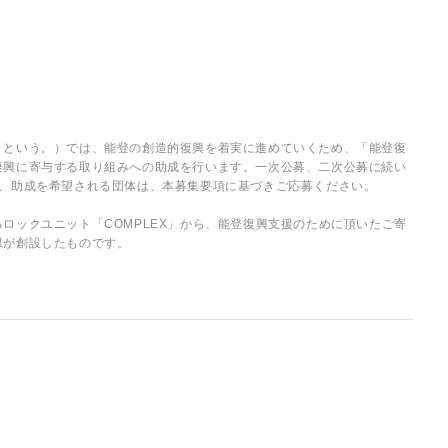
」という。）では、能登の創造的復興を着実に進めていくため、「能登復
復興に寄与する取り組みへの助成を行います。一次公募、二次公募に続い
で、助成を希望される団体は、本募集要項に基づきご応募ください。
ロックユニット「COMPLEX」から、能登復興支援のために頂いたご寄
県が創設したものです。