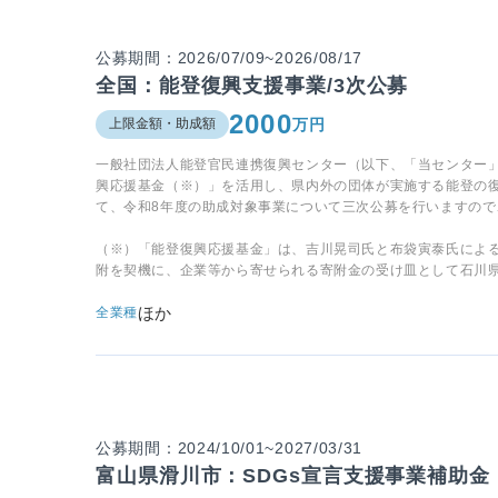
公募期間：2026/07/09~2026/08/17
全国：能登復興支援事業/3次公募
2000
万円
上限金額・助成額
一般社団法人能登官民連携復興センター（以下、「当センター
興応援基金（※）」を活用し、県内外の団体が実施する能登の
て、令和8年度の助成対象事業について三次公募を行いますの
（※）「能登復興応援基金」は、吉川晃司氏と布袋寅泰氏による
附を契機に、企業等から寄せられる寄附金の受け皿として石川
ほか
全業種
公募期間：2024/10/01~2027/03/31
富山県滑川市：SDGs宣言支援事業補助金