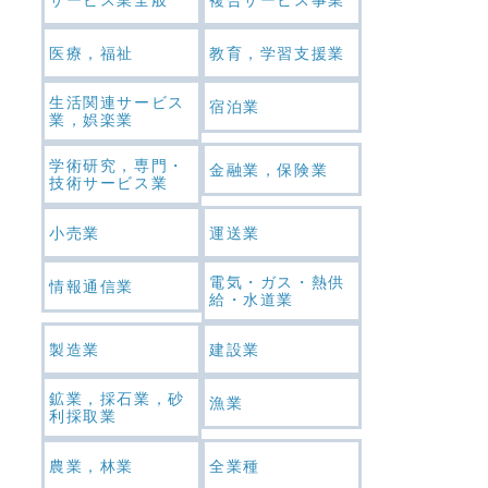
医療，福祉
教育，学習支援業
生活関連サービス
宿泊業
業，娯楽業
学術研究，専門・
金融業，保険業
技術サービス業
小売業
運送業
電気・ガス・熱供
情報通信業
給・水道業
製造業
建設業
鉱業，採石業，砂
漁業
利採取業
農業，林業
全業種