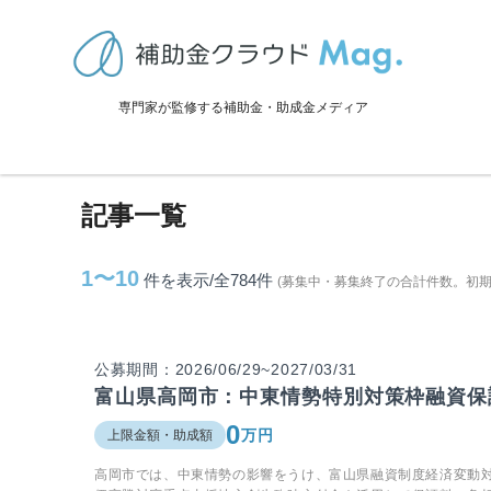
TOP
>
補助金・助成金詳細
>
富山県に関連する記事
専門家が監修する補助金・助成金メディア
富山県に関連する記事
記事一覧
1〜10
件を表示/全784
件
(募集中・募集終了の合計件数。初
公募期間：2026/06/29~2027/03/31
富山県高岡市：中東情勢特別対策枠融資保
0
万円
上限金額・助成額
高岡市では、中東情勢の影響をうけ、富山県融資制度経済変動