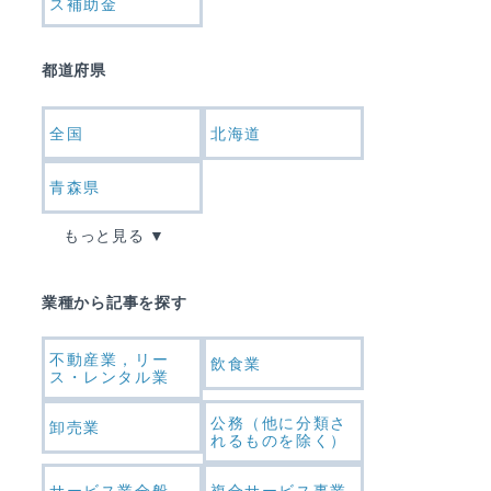
ス補助金
都道府県
全国
北海道
青森県
もっと見る
業種から記事を探す
不動産業，リー
飲食業
ス・レンタル業
公務（他に分類さ
卸売業
れるものを除く）
サービス業全般
複合サービス事業