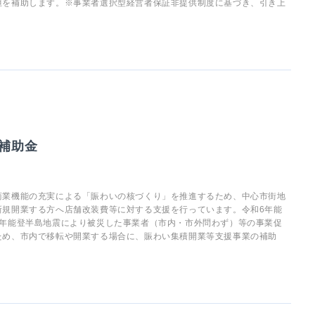
担を補助します。※事業者選択型経営者保証非提供制度に基づき、引き上
補助金
商業機能の充実による「賑わいの核づくり」を推進するため、中心市街地
新規開業する方へ店舗改装費等に対する支援を行っています。令和6年能
6年能登半島地震により被災した事業者（市内・市外問わず）等の事業促
ため、市内で移転や開業する場合に、賑わい集積開業等支援事業の補助