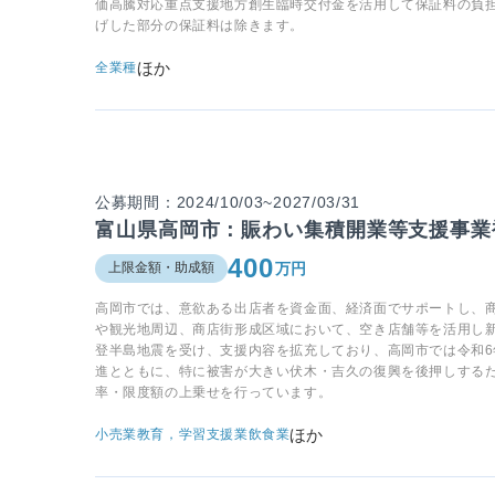
価高騰対応重点支援地方創生臨時交付金を活用して保証料の負
げした部分の保証料は除きます。
ほか
全業種
公募期間：2024/10/03~2027/03/31
富山県高岡市：賑わい集積開業等支援事業
400
万円
上限金額・助成額
高岡市では、意欲ある出店者を資金面、経済面でサポートし、
や観光地周辺、商店街形成区域において、空き店舗等を活用し
登半島地震を受け、支援内容を拡充しており、高岡市では令和
進とともに、特に被害が大きい伏木・吉久の復興を後押しする
率・限度額の上乗せを行っています。
ほか
小売業
教育，学習支援業
飲食業