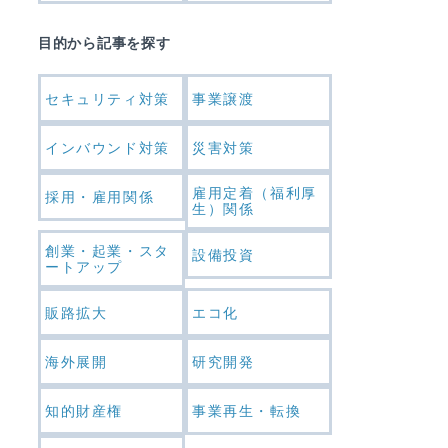
目的から記事を探す
セキュリティ対策
事業譲渡
インバウンド対策
災害対策
雇用定着（福利厚
採用・雇用関係
生）関係
創業・起業・スタ
設備投資
ートアップ
販路拡大
エコ化
海外展開
研究開発
知的財産権
事業再生・転換