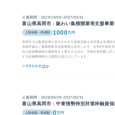
公募期間：2024/10/03~2027/03/31
富山県高岡市：賑わい集積開業等支援事業
1000
万円
上限金額・助成額
高岡市では集客効果が見込まれる大規模店舗を本市重点支援区
高岡市賑わい集積開業等支援事業を拡充します。令和6年能登
合は改装費補助の補助率を上乗せするほか、常勤従業員数に応
する改修費補助の上限額も嵩上げしています。
ほか
小売業
飲食業
公募期間：2026/06/29~2027/03/31
富山県高岡市：中東情勢特別対策枠融資保
0
万円
上限金額・助成額