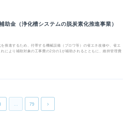
補助金（浄化槽システムの脱炭素化推進事業）
化を推進するため、付帯する機械設備（ブロワ等）の省エネ改修や、省エ
れにより補助対象の工事費の2分の1が補助されるとともに、維持管理費
3
…
79