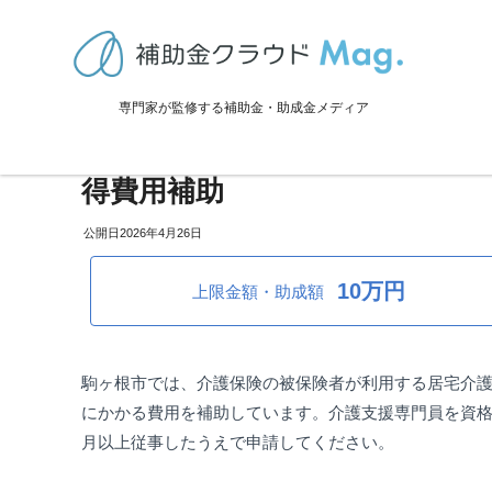
TOP
>
補助金・助成金詳細
>
採用・雇用関係
>
長野県駒ヶ根市：居宅
専門家が監修する補助金・助成金メディア
長野県駒ヶ根市：居宅ケアマネ
得費用補助
2026年4月26日
10万円
上限金額・助成額
駒ヶ根市では、介護保険の被保険者が利用する居宅介
にかかる費用を補助しています。介護支援専門員を資格
月以上従事したうえで申請してください。