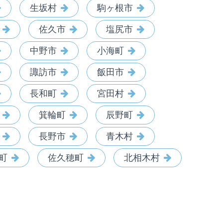
生坂村
駒ヶ根市
佐久市
塩尻市
中野市
小海町
諏訪市
飯田市
長和町
宮田村
箕輪町
辰野町
長野市
青木村
町
佐久穂町
北相木村