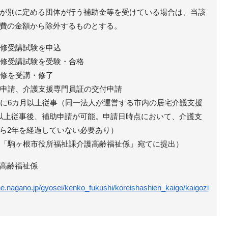
が別に定める団体が行う補助金等を受けている場合は、当該
費の金額から除外するものとする。
研修受講試験を申込
研修受講試験を受験・合格
研修を受講・修了
登録申請、介護支援専門員証の交付申請
ントに6カ月以上従事（同一法人が運営する市内の居宅介護支援
以上従事後、補助申請が可能。申請日時点において、介護支
ら2年を経過していない必要あり）
類を「駒ヶ根市役所福祉課介護高齢福祉係」宛てに提出）
高齢福祉係
e.nagano.jp/gyosei/kenko_fukushi/koreishashien_kaigo/kaigozi