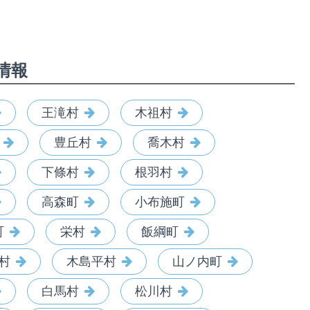
情報
王滝村
木祖村
豊丘村
喬木村
下條村
根羽村
高森町
小布施町
町
栄村
飯綱町
村
木島平村
山ノ内町
白馬村
松川村