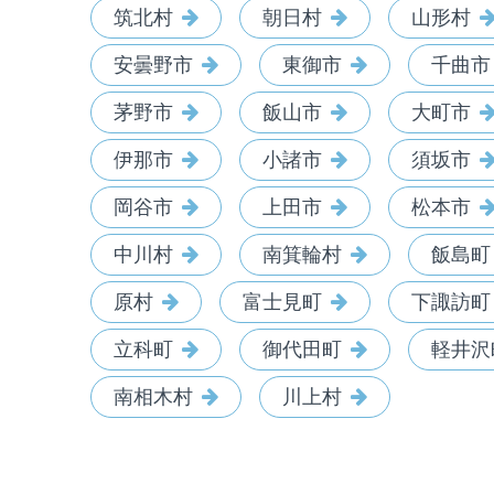
筑北村
朝日村
山形村
安曇野市
東御市
千曲市
茅野市
飯山市
大町市
伊那市
小諸市
須坂市
岡谷市
上田市
松本市
中川村
南箕輪村
飯島町
原村
富士見町
下諏訪町
立科町
御代田町
軽井沢
南相木村
川上村