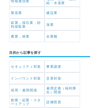
情報通信業
給・水道業
製造業
建設業
鉱業，採石業，砂
漁業
利採取業
農業，林業
全業種
目的から記事を探す
セキュリティ対策
事業譲渡
インバウンド対策
災害対策
雇用定着（福利厚
採用・雇用関係
生）関係
創業・起業・スタ
設備投資
ートアップ