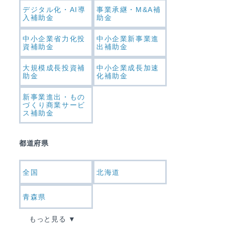
デジタル化・AI導
事業承継・M&A補
入補助金
助金
中小企業省力化投
中小企業新事業進
資補助金
出補助金
大規模成長投資補
中小企業成長加速
助金
化補助金
新事業進出・もの
づくり商業サービ
ス補助金
都道府県
全国
北海道
青森県
もっと見る