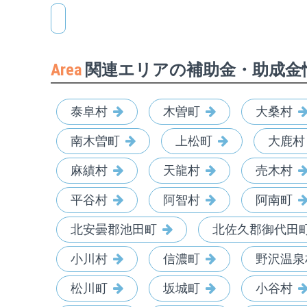
Area
関連エリアの補助金・助成金
泰阜村
木曽町
大桑村
南木曽町
上松町
大鹿村
麻績村
天龍村
売木村
平谷村
阿智村
阿南町
北安曇郡池田町
北佐久郡御代田
小川村
信濃町
野沢温泉
松川町
坂城町
小谷村