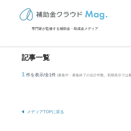
TOP
>
補助金・助成金詳細
>
長野県
>
中川村に関連する記事
専門家が監修する補助金・助成金メディア
中川村に関連する記事
記事一覧
1
件を表示/全1
件
(募集中・募集終了の合計件数。初期表示では
メディアTOPに戻る