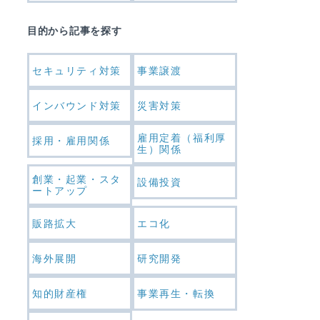
目的から記事を探す
セキュリティ対策
事業譲渡
インバウンド対策
災害対策
雇用定着（福利厚
採用・雇用関係
生）関係
創業・起業・スタ
設備投資
ートアップ
販路拡大
エコ化
海外展開
研究開発
知的財産権
事業再生・転換