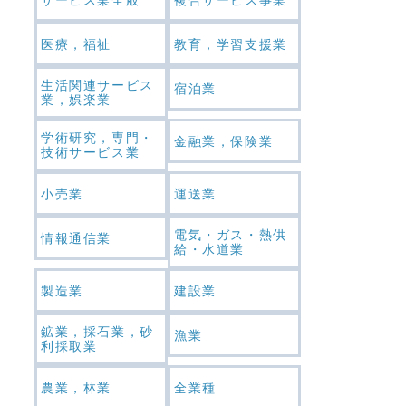
医療，福祉
教育，学習支援業
生活関連サービス
宿泊業
業，娯楽業
学術研究，専門・
金融業，保険業
技術サービス業
小売業
運送業
電気・ガス・熱供
情報通信業
給・水道業
製造業
建設業
鉱業，採石業，砂
漁業
利採取業
農業，林業
全業種