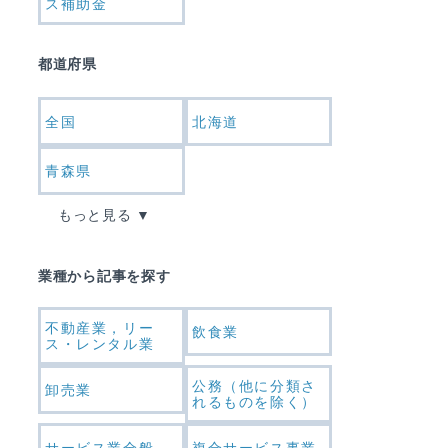
ス補助金
都道府県
全国
北海道
青森県
もっと見る
業種から記事を探す
不動産業，リー
飲食業
ス・レンタル業
公務（他に分類さ
卸売業
れるものを除く）
サービス業全般
複合サービス事業