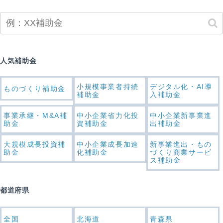
人気補助金
小規模事業者持続
デジタル化・AI導
ものづくり補助金
補助金
入補助金
事業承継・M&A補
中小企業省力化投
中小企業新事業進
助金
資補助金
出補助金
大規模成長投資補
中小企業成長加速
新事業進出・もの
助金
化補助金
づくり商業サービ
ス補助金
都道府県
全国
北海道
青森県