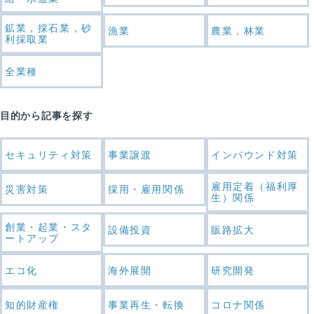
鉱業，採石業，砂
漁業
農業，林業
利採取業
全業種
目的から記事を探す
セキュリティ対策
事業譲渡
インバウンド対策
雇用定着（福利厚
災害対策
採用・雇用関係
生）関係
創業・起業・スタ
設備投資
販路拡大
ートアップ
エコ化
海外展開
研究開発
知的財産権
事業再生・転換
コロナ関係