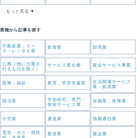
もっと見る
業種から記事を探す
不動産業，リー
飲食業
卸売業
ス・レンタル業
公務（他に分類さ
サービス業全般
複合サービス事業
れるものを除く）
生活関連サービス
医療，福祉
教育，学習支援業
業，娯楽業
学術研究，専門・
宿泊業
金融業，保険業
技術サービス業
小売業
運送業
情報通信業
電気・ガス・熱供
製造業
建設業
給・水道業