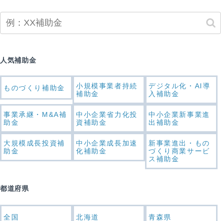
人気補助金
小規模事業者持続
デジタル化・AI導
ものづくり補助金
補助金
入補助金
事業承継・M&A補
中小企業省力化投
中小企業新事業進
助金
資補助金
出補助金
大規模成長投資補
中小企業成長加速
新事業進出・もの
助金
化補助金
づくり商業サービ
ス補助金
都道府県
全国
北海道
青森県