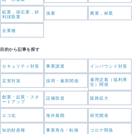
鉱業，採石業，砂
漁業
農業，林業
利採取業
全業種
目的から記事を探す
セキュリティ対策
事業譲渡
インバウンド対策
雇用定着（福利厚
災害対策
採用・雇用関係
生）関係
創業・起業・スタ
設備投資
販路拡大
ートアップ
エコ化
海外展開
研究開発
知的財産権
事業再生・転換
コロナ関係