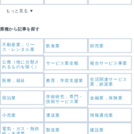
もっと見る
業種から記事を探す
不動産業，リー
飲食業
卸売業
ス・レンタル業
公務（他に分類さ
サービス業全般
複合サービス事業
れるものを除く）
生活関連サービス
医療，福祉
教育，学習支援業
業，娯楽業
学術研究，専門・
宿泊業
金融業，保険業
技術サービス業
小売業
運送業
情報通信業
電気・ガス・熱供
製造業
建設業
給・水道業