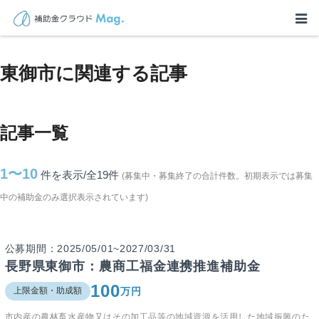
TOP
>
補助金・助成金詳細
>
長野県
>
東御市に関連する記事
東御市に関連する記事
記事一覧
1〜10
件を表示/全19
件
(募集中・募集終了の合計件数。初期表示では募集
中の補助金のみ選択表示されています)
公募期間：2025/05/01~2027/03/31
長野県東御市：農商工福金連携推進補助金
100
万円
上限金額・助成額
市内産の農林畜水産物又はその加工品等の地域資源を活用した地域振興のた