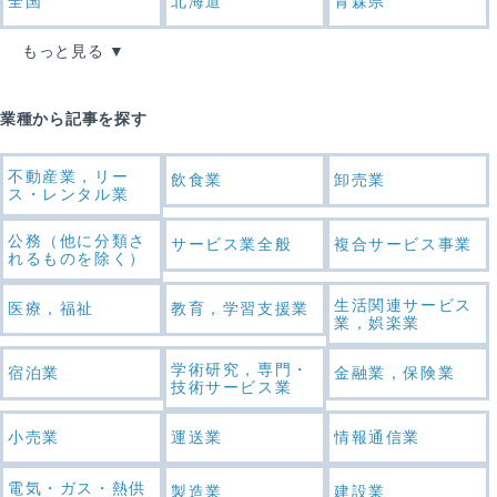
全国
北海道
青森県
もっと見る
業種から記事を探す
不動産業，リー
飲食業
卸売業
ス・レンタル業
公務（他に分類さ
サービス業全般
複合サービス事業
れるものを除く）
生活関連サービス
医療，福祉
教育，学習支援業
業，娯楽業
学術研究，専門・
宿泊業
金融業，保険業
技術サービス業
小売業
運送業
情報通信業
電気・ガス・熱供
製造業
建設業