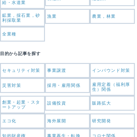
給・水道業
鉱業，採石業，砂
漁業
農業，林業
利採取業
全業種
目的から記事を探す
セキュリティ対策
事業譲渡
インバウンド対策
雇用定着（福利厚
災害対策
採用・雇用関係
生）関係
創業・起業・スタ
設備投資
販路拡大
ートアップ
エコ化
海外展開
研究開発
知的財産権
事業再生・転換
コロナ関係