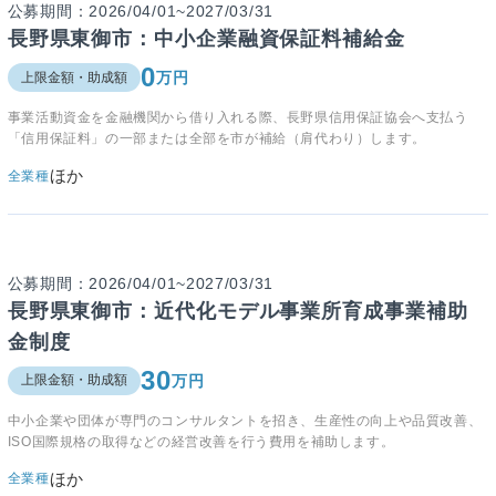
公募期間：2026/04/01~2027/03/31
長野県東御市：中小企業融資保証料補給金
0
万円
上限金額・助成額
事業活動資金を金融機関から借り入れる際、長野県信用保証協会へ支払う
「信用保証料」の一部または全部を市が補給（肩代わり）します。
ほか
全業種
公募期間：2026/04/01~2027/03/31
長野県東御市：近代化モデル事業所育成事業補助
金制度
30
万円
上限金額・助成額
中小企業や団体が専門のコンサルタントを招き、生産性の向上や品質改善、
ISO国際規格の取得などの経営改善を行う費用を補助します。
ほか
全業種