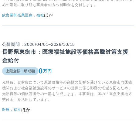
めの活動に取り組む事業者の方へ補助金を交付します。
ほか
飲食業
卸売業
医療，福祉
公募期間：2026/04/01~2026/10/15
長野県東御市：医療福祉施設等価格高騰対策支援
金給付
0
万円
上限金額・助成額
光熱費、食材費について原油価格等の高騰の影響を受けている東御市内医療
機関および社会福祉施設等のサービスの提供に係る影響の軽減を図るため、
光熱費等の価格高騰分の一部を助成します。本事業は、国の「重点支援地方
交付金」を活用しています。
ほか
医療，福祉