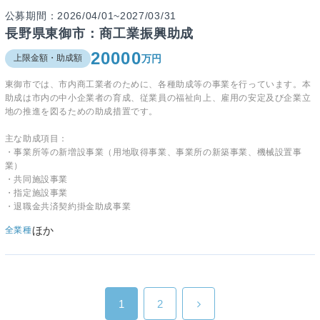
公募期間：2026/04/01~2027/03/31
長野県東御市：商工業振興助成
20000
万円
上限金額・助成額
東御市では、市内商工業者のために、各種助成等の事業を行っています。本
助成は市内の中小企業者の育成、従業員の福祉向上、雇用の安定及び企業立
地の推進を図るための助成措置です。
主な助成項目：
・事業所等の新増設事業（用地取得事業、事業所の新築事業、機械設置事
業）
・共同施設事業
・指定施設事業
・退職金共済契約掛金助成事業
ほか
全業種
1
2