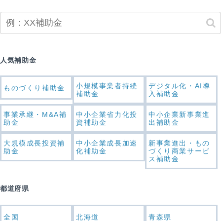
人気補助金
小規模事業者持続
デジタル化・AI導
ものづくり補助金
補助金
入補助金
事業承継・M&A補
中小企業省力化投
中小企業新事業進
助金
資補助金
出補助金
大規模成長投資補
中小企業成長加速
新事業進出・もの
助金
化補助金
づくり商業サービ
ス補助金
都道府県
全国
北海道
青森県