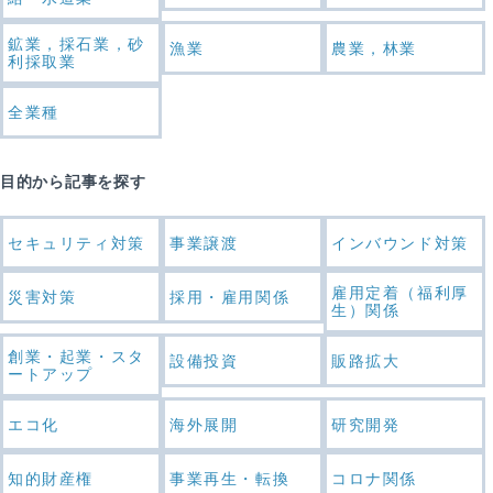
鉱業，採石業，砂
漁業
農業，林業
利採取業
全業種
目的から記事を探す
セキュリティ対策
事業譲渡
インバウンド対策
雇用定着（福利厚
災害対策
採用・雇用関係
生）関係
創業・起業・スタ
設備投資
販路拡大
ートアップ
エコ化
海外展開
研究開発
知的財産権
事業再生・転換
コロナ関係