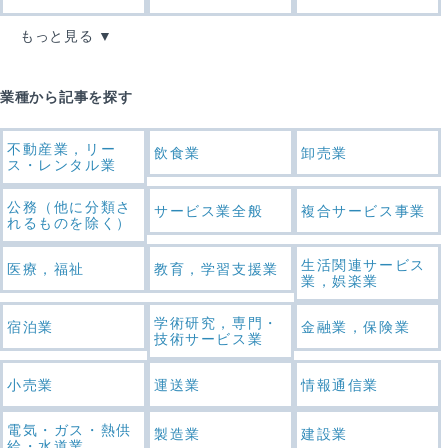
もっと見る
業種から記事を探す
不動産業，リー
飲食業
卸売業
ス・レンタル業
公務（他に分類さ
サービス業全般
複合サービス事業
れるものを除く）
生活関連サービス
医療，福祉
教育，学習支援業
業，娯楽業
学術研究，専門・
宿泊業
金融業，保険業
技術サービス業
小売業
運送業
情報通信業
電気・ガス・熱供
製造業
建設業
給・水道業