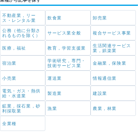
業種から記事を探す
不動産業，リー
飲食業
卸売業
ス・レンタル業
公務（他に分類さ
サービス業全般
複合サービス事業
れるものを除く）
生活関連サービス
医療，福祉
教育，学習支援業
業，娯楽業
学術研究，専門・
宿泊業
金融業，保険業
技術サービス業
小売業
運送業
情報通信業
電気・ガス・熱供
製造業
建設業
給・水道業
鉱業，採石業，砂
漁業
農業，林業
利採取業
全業種