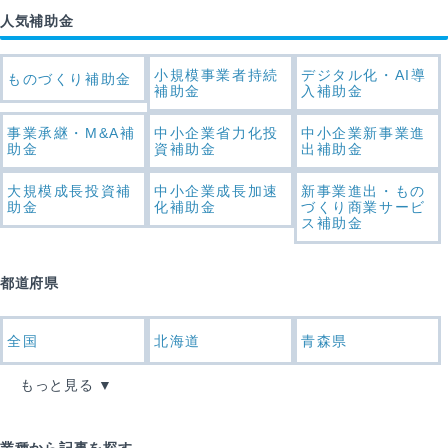
人気補助金
小規模事業者持続
デジタル化・AI導
ものづくり補助金
補助金
入補助金
事業承継・M&A補
中小企業省力化投
中小企業新事業進
助金
資補助金
出補助金
大規模成長投資補
中小企業成長加速
新事業進出・もの
助金
化補助金
づくり商業サービ
ス補助金
都道府県
全国
北海道
青森県
もっと見る