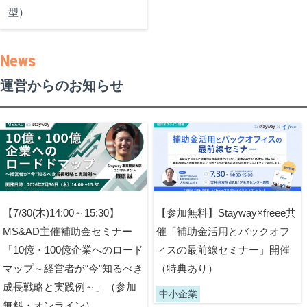
型）
運営からのお知らせ
【7/30(木)14:00～15:30】
【参加無料】Stayway×freee共
MS&AD主催補助金セミナー
催「補助金活用とバックオフ
「10億・100億企業へのロード
ィスの最前線セミナー」開催
マップ～経営者が“今”知るべき
（特典あり）
成長戦略と実践例～」（参加
中小企業
無料・オンライン）