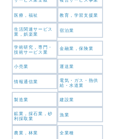
医療，福祉
教育，学習支援業
生活関連サービス
宿泊業
業，娯楽業
学術研究，専門・
金融業，保険業
技術サービス業
小売業
運送業
電気・ガス・熱供
情報通信業
給・水道業
製造業
建設業
鉱業，採石業，砂
漁業
利採取業
農業，林業
全業種