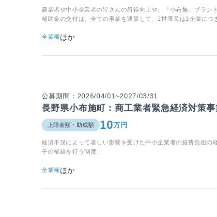
農業者や中小企業者の皆さんの所得向上や、「小布施」ブラン
補助金の交付は、全ての事業を通算して、1世帯又は1企業につ
ほか
全業種
公募期間：2026/04/01~2027/03/31
長野県小布施町：商工業者緊急経済対策事
10
万円
上限金額・助成額
経済不況によって著しい影響を受けた中小企業者の経費負担の
子の補給を行う制度。
ほか
全業種