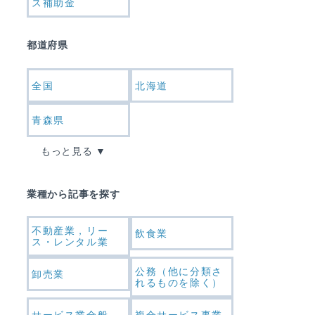
ス補助金
都道府県
全国
北海道
青森県
もっと見る
業種から記事を探す
不動産業，リー
飲食業
ス・レンタル業
公務（他に分類さ
卸売業
れるものを除く）
サービス業全般
複合サービス事業