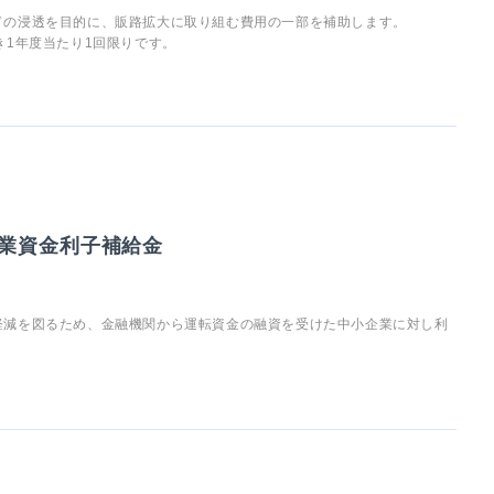
ドの浸透を目的に、販路拡大に取り組む費用の一部を補助します。
き1年度当たり1回限りです。
業資金利子補給金
軽減を図るため、金融機関から運転資金の融資を受けた中小企業に対し利