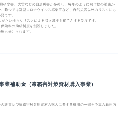
、台風や水害、大雪などの自然災害が多発し、毎年のように農作物の被害が
や、昨今では新型コロナウイルス感染症など、自然災害以外のリスクにも
必要です。
もしがたい様々なリスクによる収入減少を補てんする制度です。
、保険料の助成制度を創設しました。
適用も受けられます。
事業補助金（凍霜害対策資材購入事業）
ンの設置及び凍霜害対策用資材の購入に要する費用の一部を予算の範囲内