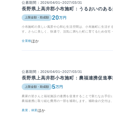
公募期間：2026/04/01~2027/03/31
長野県上高井郡小布施町：うるおいのある
20
万円
上限金額・助成額
小布施町の美しい風景や心和む生活空間は、小布施町に生活す
す。さらに美しく、快適で、活気に満ちた町に育てるため住宅
ほか
全業種
公募期間：2026/04/01~2027/03/31
長野県上高井郡小布施町：農福連携促進事
5
万円
上限金額・助成額
農家の皆さんと福祉施設の連携を促進することで新たなお手伝
農福連携に取り組む費用の一部を補助します。補助金の交付は、
ほか
農業，林業