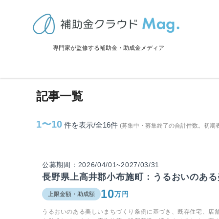
TOP
>
補助金・助成金詳細
>
長野県
>
小布施町に関連する記事
専門家が監修する補助金・助成金メディア
小布施町に関連する記事
記事一覧
1〜10
件を表示/全16
件
(募集中・募集終了の合計件数。初期
公募期間：2026/04/01~2027/03/31
長野県上高井郡小布施町：うるおいのある
10
万円
上限金額・助成額
うるおいのある美しいまちづくり条例に基づき、既存住宅、店舗の