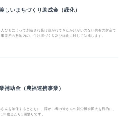
美しいまちづくり助成金（緑化）
る人びとによって創造され受け継がれてきたかけがいのない共有の財産で
・事業所の敷地内の、生け垣づくり及び緑化に対して助成します。
業補助金（農福連携事業）
いさんを確保するとともに、障がい者の皆さんの就労機会拡大を目的に、
1年度当たり1回限りです。