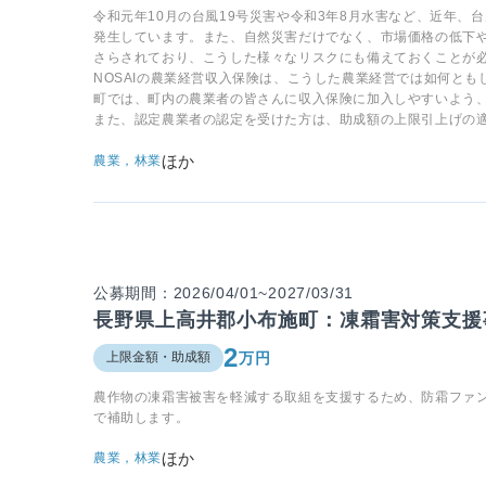
令和元年10月の台風19号災害や令和3年8月水害など、近年
発生しています。また、自然災害だけでなく、市場価格の低下
さらされており、こうした様々なリスクにも備えておくことが
NOSAIの農業経営収入保険は、こうした農業経営では如何と
町では、町内の農業者の皆さんに収入保険に加入しやすいよう
また、認定農業者の認定を受けた方は、助成額の上限引上げの
ほか
農業，林業
公募期間：2026/04/01~2027/03/31
長野県上高井郡小布施町：凍霜害対策支援
2
万円
上限金額・助成額
農作物の凍霜害被害を軽減する取組を支援するため、防霜ファ
で補助します。
ほか
農業，林業