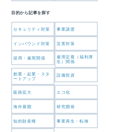
目的から記事を探す
セキュリティ対策
事業譲渡
インバウンド対策
災害対策
雇用定着（福利厚
採用・雇用関係
生）関係
創業・起業・スタ
設備投資
ートアップ
販路拡大
エコ化
海外展開
研究開発
知的財産権
事業再生・転換