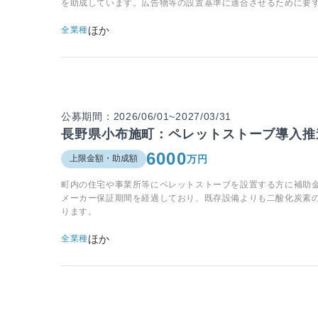
を助成しています。広告物等の設置基準に適合させるために要する
ほか
全業種
公募期間：2026/06/01~2027/03/31
長野県小布施町：ペレットストーブ導入推
6000
万円
上限金額・助成額
町内の住宅や事業所等にペレットストーブを設置する方に補助
メーカー保証期間を経過しており、既存設備よりも二酸化炭素
ります。
ほか
全業種