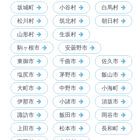
坂城町
小谷村
白馬村
松川村
筑北村
朝日村
山形村
生坂村
駒ヶ根市
安曇野市
東御市
千曲市
佐久市
塩尻市
茅野市
飯山市
大町市
中野市
小海町
伊那市
小諸市
須坂市
諏訪市
飯田市
岡谷市
上田市
松本市
長和町