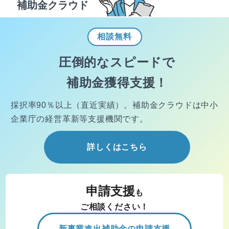
補助金クラウド
相談
無料
圧倒的なスピードで
補助金獲得支援！
採択率90％以上（直近実績）。
補助金クラウドは中小
企業庁の経営
革新等支援機関です。
詳しくはこちら
申請支援
も
ご相談ください！
新事業進出補助金の申請支援