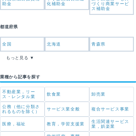
助金
化補助金
づくり商業サービ
ス補助金
都道府県
全国
北海道
青森県
もっと見る
業種から記事を探す
不動産業，リー
飲食業
卸売業
ス・レンタル業
公務（他に分類さ
サービス業全般
複合サービス事業
れるものを除く）
生活関連サービス
医療，福祉
教育，学習支援業
業，娯楽業