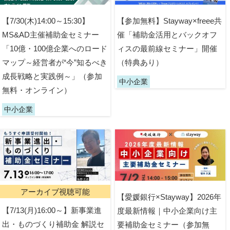
【7/30(木)14:00～15:30】
【参加無料】Stayway×freee共
MS&AD主催補助金セミナー
催「補助金活用とバックオフ
「10億・100億企業へのロード
ィスの最前線セミナー」開催
マップ～経営者が“今”知るべき
（特典あり）
成長戦略と実践例～」（参加
中小企業
無料・オンライン）
中小企業
アーカイブ視聴可能
【愛媛銀行×Stayway】2026年
【7/13(月)16:00～】新事業進
度最新情報｜中小企業向け主
出・ものづくり補助金 解説セ
要補助金セミナー（参加無