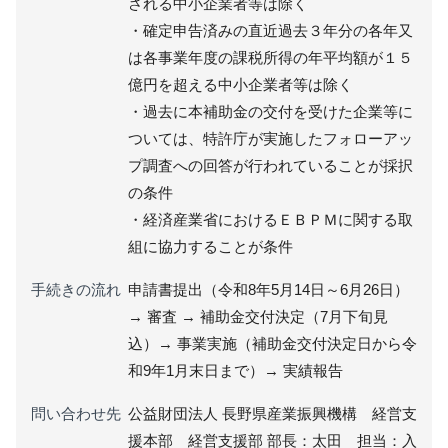
される中小企業者等は除く
・確定申告済みの直近過去３年分の各年又
は各事業年度の課税所得の年平均額が１５
億円を超える中小企業者等は除く
・過去に本補助金の交付を受けた企業等に
ついては、特許庁が実施したフォローアッ
プ調査への回答が行われていることが採択
の条件
・経済産業省におけるＥＢＰＭに関する取
組に協力することが条件
手続きの流れ
申請書提出（令和8年5月14日～6月26日）
→ 審査 → 補助金交付決定（7月下旬見
込）→ 事業実施（補助金交付決定日から令
和9年1月末日まで）→ 実績報告
問い合わせ先
公益財団法人 長野県産業振興機構 経営支
援本部 経営支援部 部長：太田 担当：入