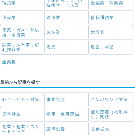
学術研究，専門・
宿泊業
金融業，保険業
技術サービス業
小売業
運送業
情報通信業
電気・ガス・熱供
製造業
建設業
給・水道業
鉱業，採石業，砂
漁業
農業，林業
利採取業
全業種
目的から記事を探す
セキュリティ対策
事業譲渡
インバウンド対策
雇用定着（福利厚
災害対策
採用・雇用関係
生）関係
創業・起業・スタ
設備投資
販路拡大
ートアップ