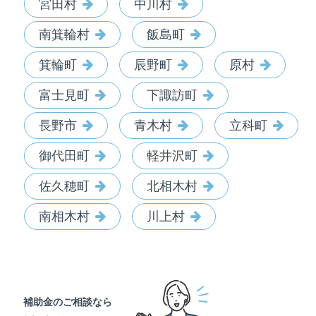
宮田村
中川村
南箕輪村
飯島町
箕輪町
辰野町
原村
富士見町
下諏訪町
長野市
青木村
立科町
御代田町
軽井沢町
佐久穂町
北相木村
南相木村
川上村
補助金のご相談なら