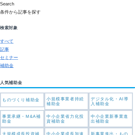
Search
条件から記事を探す
検索対象
すべて
記事
セミナー
補助金
人気補助金
小規模事業者持続
デジタル化・AI導
ものづくり補助金
補助金
入補助金
事業承継・M&A補
中小企業省力化投
中小企業新事業進
助金
資補助金
出補助金
大規模成長投資補
中小企業成長加速
新事業進出・もの