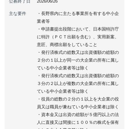
公募終了日
2026/06/26
主な要件
・長野県内に主たる事業所を有する中小企
業者等
・申請書提出段階において、日本国特許庁
に特許（ＰＣＴ出願を含む）、実用新案、
意匠、商標出願をしていること
・発行済株式の総数又は出資価額の総額の
２分の１以上が同一の大企業の所有に属し
ている中小企業者等は除く
・発行済株式の総数又は出資価額の総額の
３分の２以上が複数の大企業の所有に属し
ている中小企業者等は除く
・役員の総数の２分の１以上を大企業の役
員又は職員が兼ねている中小企業者は除く
・資本金又は出資の総額が５億円以上の法
人に直接又は間接に１００％の株式を保有