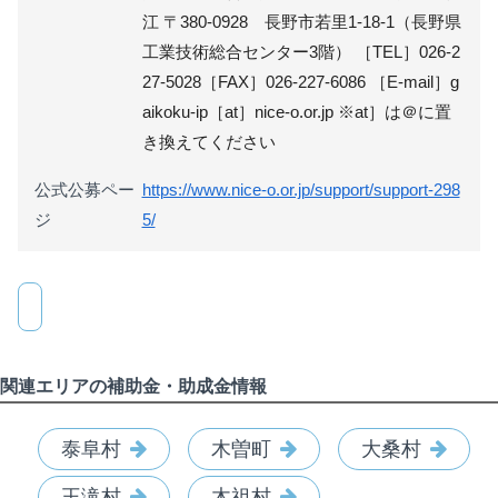
江 〒380-0928 長野市若里1-18-1（長野県
工業技術総合センター3階） ［TEL］026-2
27-5028［FAX］026-227-6086 ［E-mail］g
aikoku-ip［at］nice-o.or.jp ※at］は＠に置
き換えてください
公式公募ペー
https://www.nice-o.or.jp/support/support-298
ジ
5/
関連エリアの補助金・助成金情報
泰阜村
木曽町
大桑村
王滝村
木祖村