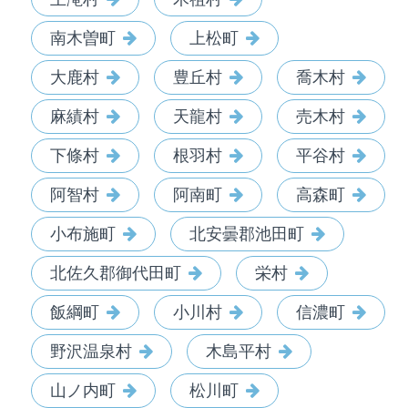
南木曽町
上松町
大鹿村
豊丘村
喬木村
麻績村
天龍村
売木村
下條村
根羽村
平谷村
阿智村
阿南町
高森町
小布施町
北安曇郡池田町
北佐久郡御代田町
栄村
飯綱町
小川村
信濃町
野沢温泉村
木島平村
山ノ内町
松川町