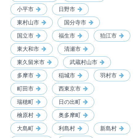
小平市
日野市
東村山市
国分寺市
国立市
福生市
狛江市
東大和市
清瀬市
東久留米市
武蔵村山市
多摩市
稲城市
羽村市
町田市
西東京市
瑞穂町
日の出町
檜原村
奥多摩町
大島町
利島村
新島村