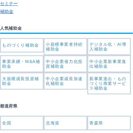
セミナー
補助金
人気補助金
小規模事業者持続
デジタル化・AI導
ものづくり補助金
補助金
入補助金
事業承継・M&A補
中小企業省力化投
中小企業新事業進
助金
資補助金
出補助金
大規模成長投資補
中小企業成長加速
新事業進出・もの
助金
化補助金
づくり商業サービ
ス補助金
都道府県
全国
北海道
青森県