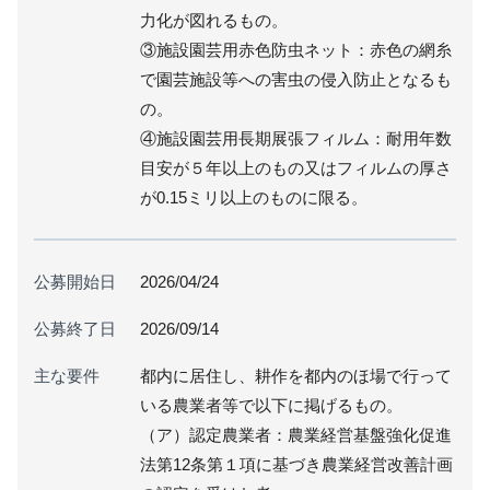
力化が図れるもの。
③施設園芸用赤色防虫ネット：赤色の網糸
で園芸施設等への害虫の侵入防止となるも
の。
④施設園芸用長期展張フィルム：耐用年数
目安が５年以上のもの又はフィルムの厚さ
が0.15ミリ以上のものに限る。
公募開始日
2026/04/24
公募終了日
2026/09/14
主な要件
都内に居住し、耕作を都内のほ場で行って
いる農業者等で以下に掲げるもの。
（ア）認定農業者：農業経営基盤強化促進
法第12条第１項に基づき農業経営改善計画