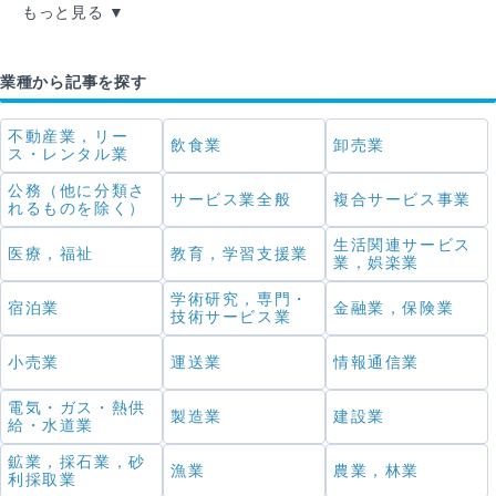
もっと見る
業種から記事を探す
不動産業，リー
飲食業
卸売業
ス・レンタル業
公務（他に分類さ
サービス業全般
複合サービス事業
れるものを除く）
生活関連サービス
医療，福祉
教育，学習支援業
業，娯楽業
学術研究，専門・
宿泊業
金融業，保険業
技術サービス業
小売業
運送業
情報通信業
電気・ガス・熱供
製造業
建設業
給・水道業
鉱業，採石業，砂
漁業
農業，林業
利採取業