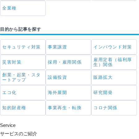
全業種
目的から記事を探す
セキュリティ対策
事業譲渡
インバウンド対策
雇用定着（福利厚
災害対策
採用・雇用関係
生）関係
創業・起業・スタ
設備投資
販路拡大
ートアップ
エコ化
海外展開
研究開発
知的財産権
事業再生・転換
コロナ関係
Service
サービスのご紹介