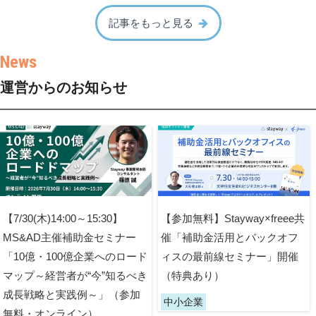
記事をもっと見る
運営からのお知らせ
【7/30(木)14:00～15:30】
【参加無料】Stayway×freee共
MS&AD主催補助金セミナー
催「補助金活用とバックオフ
「10億・100億企業へのロード
ィスの最前線セミナー」開催
マップ～経営者が“今”知るべき
（特典あり）
成長戦略と実践例～」（参加
中小企業
無料・オンライン）