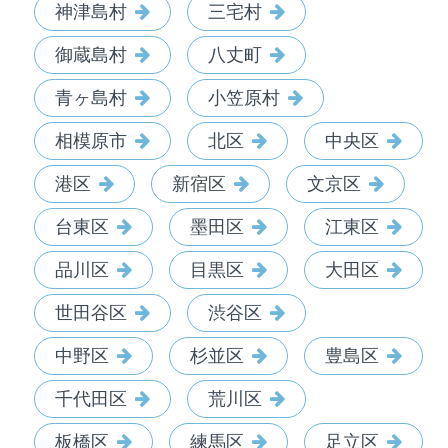
神津島村
三宅村
御蔵島村
八丈町
青ヶ島村
小笠原村
相模原市
北区
中央区
港区
新宿区
文京区
台東区
墨田区
江東区
品川区
目黒区
大田区
世田谷区
渋谷区
中野区
杉並区
豊島区
千代田区
荒川区
板橋区
練馬区
足立区