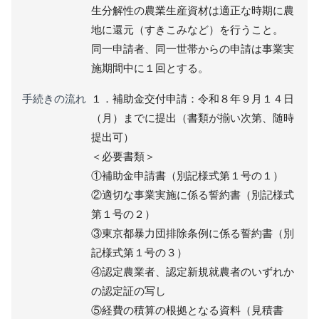
生分解性の農業生産資材は適正な時期に農
地に還元（すきこみなど）を行うこと。
同一申請者、同一世帯からの申請は事業実
施期間中に１回とする。
手続きの流れ
１．補助金交付申請：令和８年９月１４日
（月）までに提出（書類が揃い次第、随時
提出可）
＜必要書類＞
①補助金申請書（別記様式第１号の１）
②適切な事業実施に係る誓約書（別記様式
第１号の２）
③東京都暴力団排除条例に係る誓約書（別
記様式第１号の３）
④認定農業者、認定新規就農者のいずれか
の認定証の写し
⑤経費の積算の根拠となる資料（見積書