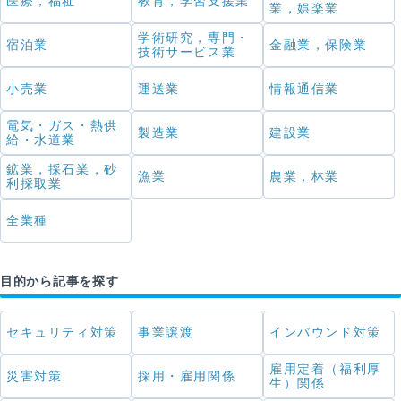
医療，福祉
教育，学習支援業
業，娯楽業
学術研究，専門・
宿泊業
金融業，保険業
技術サービス業
小売業
運送業
情報通信業
電気・ガス・熱供
製造業
建設業
給・水道業
鉱業，採石業，砂
漁業
農業，林業
利採取業
全業種
目的から記事を探す
セキュリティ対策
事業譲渡
インバウンド対策
雇用定着（福利厚
災害対策
採用・雇用関係
生）関係