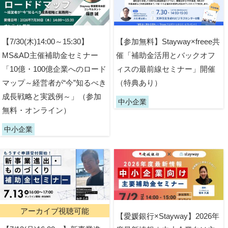
【7/30(木)14:00～15:30】
【参加無料】Stayway×freee共
MS&AD主催補助金セミナー
催「補助金活用とバックオフ
「10億・100億企業へのロード
ィスの最前線セミナー」開催
マップ～経営者が“今”知るべき
（特典あり）
成長戦略と実践例～」（参加
中小企業
無料・オンライン）
中小企業
アーカイブ視聴可能
【愛媛銀行×Stayway】2026年