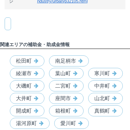
ジ
ndustry/urban/p32105.html
関連エリアの補助金・助成金情報
松田町
南足柄市
綾瀬市
葉山町
寒川町
大磯町
二宮町
中井町
大井町
座間市
山北町
開成町
箱根町
真鶴町
湯河原町
愛川町