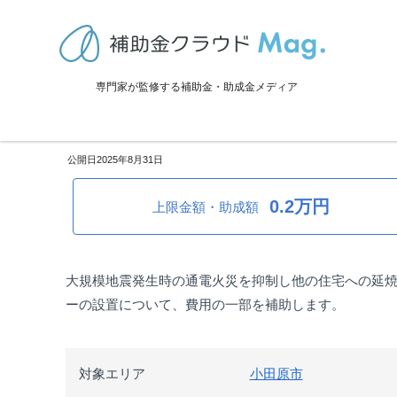
TOP
>
補助金・助成金詳細
>
災害対策
>
神奈川県小田原市：感震ブレ
専門家が監修する補助金・助成金メディア
神奈川県小田原市：感震ブレー
2025年8月31日
0.2万円
上限金額・助成額
大規模地震発生時の通電火災を抑制し他の住宅への延
ーの設置について、費用の一部を補助します。
対象エリア
小田原市