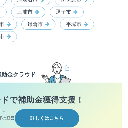
三浦市
逗子市
市
鎌倉市
平塚市
市
補助金クラウド
ードで
補助金獲得支援！
）。
庁の経営
詳しくはこちら