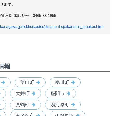
ります。
係 電話番号：0465-33-1855
kanagawa.jp/field/disaster/disaster/hojo/kanshin_breaker.html
情報
葉山町
寒川町
大井町
座間市
真鶴町
湯河原町
海老名市
伊勢原市