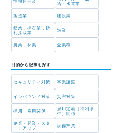
情報通信業
給・水道業
製造業
建設業
鉱業，採石業，砂
漁業
利採取業
農業，林業
全業種
目的から記事を探す
セキュリティ対策
事業譲渡
インバウンド対策
災害対策
雇用定着（福利厚
採用・雇用関係
生）関係
創業・起業・スタ
設備投資
ートアップ