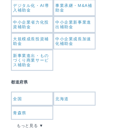
デジタル化・AI導
事業承継・M&A補
入補助金
助金
中小企業省力化投
中小企業新事業進
資補助金
出補助金
大規模成長投資補
中小企業成長加速
助金
化補助金
新事業進出・もの
づくり商業サービ
ス補助金
都道府県
全国
北海道
青森県
もっと見る