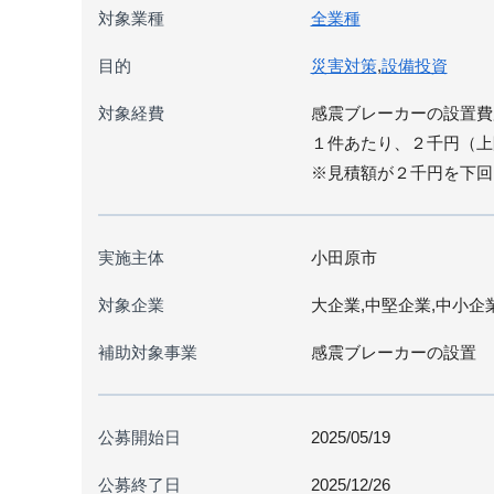
対象業種
全業種
目的
災害対策
,
設備投資
対象経費
感震ブレーカーの設置費
１件あたり、２千円（上
※見積額が２千円を下回
実施主体
小田原市
対象企業
大企業,中堅企業,中小企
補助対象事業
感震ブレーカーの設置
公募開始日
2025/05/19
公募終了日
2025/12/26