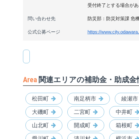
受付終了とする場合があ
問い合わせ先
防災部：防災対策課 危機管理
公式公募ページ
https://www.city.odawara.
Area
関連エリアの補助金・助成金
松田町
南足柄市
綾瀬市
大磯町
二宮町
中井町
山北町
開成町
箱根町
愛川町
清川村
横浜市