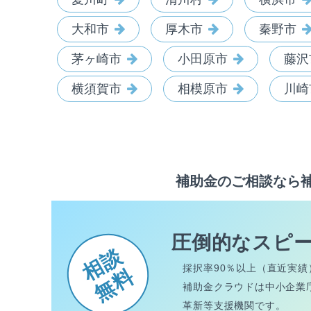
大和市
厚木市
秦野市
茅ヶ崎市
小田原市
藤沢
横須賀市
相模原市
川崎
補助金のご相談なら
圧倒的なスピ
相談
採択率90％以上（直近実績
無料
補助金クラウドは中小企業
革新等支援機関です。