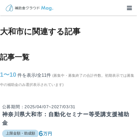
TOP
>
補助金・助成金詳細
>
神奈川県
>
大和市に関連する記事
大和市に関連する記事
記事一覧
1〜10
件を表示/全11
件
(募集中・募集終了の合計件数。初期表示では募集
中の補助金のみ選択表示されています)
公募期間：2025/04/07~2027/03/31
神奈川県大和市：自動化セミナー等受講支援補助
金
6
万円
上限金額・助成額