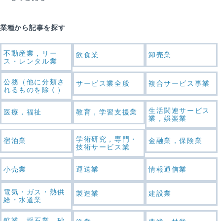
業種から記事を探す
不動産業，リー
飲食業
卸売業
ス・レンタル業
公務（他に分類さ
サービス業全般
複合サービス事業
れるものを除く）
生活関連サービス
医療，福祉
教育，学習支援業
業，娯楽業
学術研究，専門・
宿泊業
金融業，保険業
技術サービス業
小売業
運送業
情報通信業
電気・ガス・熱供
製造業
建設業
給・水道業
鉱業，採石業，砂