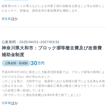
産業用ロボットの導入などによる作業工程の自動化を図ること等を目的とし
たセミナー、研修会、講習会等の参加費用を補助します。
ほか
製造業
公募期間：2025/04/01~2027/03/31
神奈川県大和市：ブロック塀等撤去費及び改善費
補助金制度
30
万円
上限金額・助成額
平成30年6月18日に発生した大阪府北部地震では、ブロック塀等の倒壊によ
りかけがえのない命が失われました。
このことを受け、大和市では、地震等における倒壊や落下による災害を未然
に防止するため、ブロック塀等の撤去工事及び撤去に併せて行うフェンス等
への改善工事へ助成しています。
《市で行っていた適法性診断は令和4年度で終了しました》
ほか
全業種