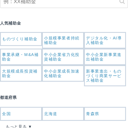
人気補助金
小規模事業者持続
デジタル化・AI導
ものづくり補助金
補助金
入補助金
事業承継・M&A補
中小企業省力化投
中小企業新事業進
助金
資補助金
出補助金
大規模成長投資補
中小企業成長加速
新事業進出・もの
助金
化補助金
づくり商業サービ
ス補助金
都道府県
全国
北海道
青森県
もっと見る