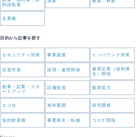
漁業
農業，林業
利採取業
全業種
目的から記事を探す
セキュリティ対策
事業譲渡
インバウンド対策
雇用定着（福利厚
災害対策
採用・雇用関係
生）関係
創業・起業・スタ
設備投資
販路拡大
ートアップ
エコ化
海外展開
研究開発
知的財産権
事業再生・転換
コロナ関係