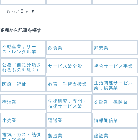
もっと見る
業種から記事を探す
不動産業，リー
飲食業
卸売業
ス・レンタル業
公務（他に分類さ
サービス業全般
複合サービス事業
れるものを除く）
生活関連サービス
医療，福祉
教育，学習支援業
業，娯楽業
学術研究，専門・
宿泊業
金融業，保険業
技術サービス業
小売業
運送業
情報通信業
電気・ガス・熱供
製造業
建設業
給・水道業