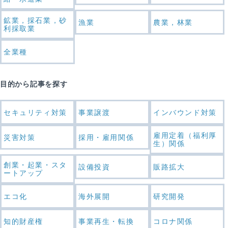
鉱業，採石業，砂
漁業
農業，林業
利採取業
全業種
目的から記事を探す
セキュリティ対策
事業譲渡
インバウンド対策
雇用定着（福利厚
災害対策
採用・雇用関係
生）関係
創業・起業・スタ
設備投資
販路拡大
ートアップ
エコ化
海外展開
研究開発
知的財産権
事業再生・転換
コロナ関係