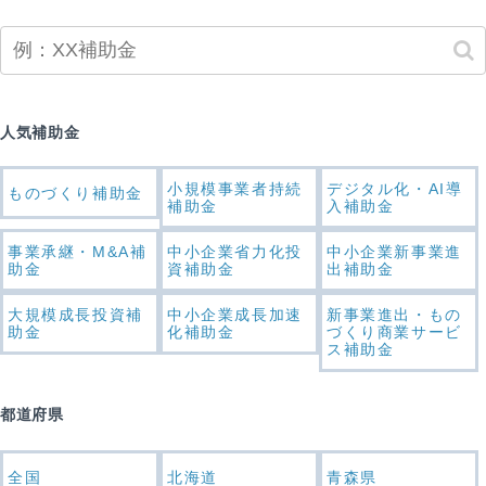
人気補助金
小規模事業者持続
デジタル化・AI導
ものづくり補助金
補助金
入補助金
事業承継・M&A補
中小企業省力化投
中小企業新事業進
助金
資補助金
出補助金
大規模成長投資補
中小企業成長加速
新事業進出・もの
助金
化補助金
づくり商業サービ
ス補助金
都道府県
全国
北海道
青森県