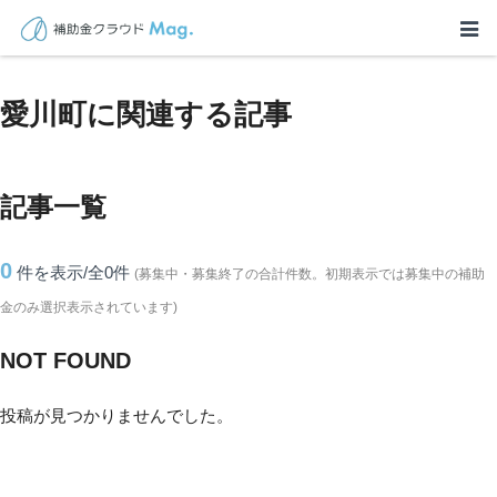
TOP
>
補助金・助成金詳細
>
神奈川県
>
愛川町に関連する記事
愛川町に関連する記事
記事一覧
0
件を表示/全0
件
(募集中・募集終了の合計件数。初期表示では募集中の補助
金のみ選択表示されています)
NOT FOUND
投稿が見つかりませんでした。