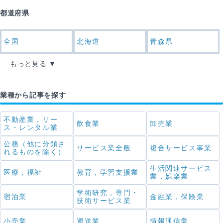
都道府県
全国
北海道
青森県
もっと見る
業種から記事を探す
不動産業，リー
飲食業
卸売業
ス・レンタル業
公務（他に分類さ
サービス業全般
複合サービス事業
れるものを除く）
生活関連サービス
医療，福祉
教育，学習支援業
業，娯楽業
学術研究，専門・
宿泊業
金融業，保険業
技術サービス業
小売業
運送業
情報通信業