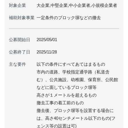
対象企業
大企業,中堅企業,中小企業者,小規模企業者
補助対象事業
一定条件のブロック塀などの撤去
公募開始日
2025/05/01
公募終了日
2025/11/28
主な要件
以下の条件にすべてあてはまるもの
市内の道路、学校指定通学路（私道含
む）、公共施設、幼稚園、保育所、公民館
などに面しているブロック塀等
高さが１メートルを超えるもの
撤去工事の着工前のもの
撤去後、ブロック塀等を設置する場合に
は、高さ40センチメートル以下のもの(フ
ェンス等の設置は可)