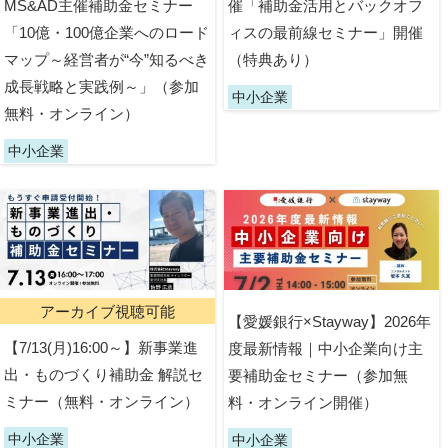
MS&AD主催補助金セミナー
催「補助金活用とバックオフ
「10億・100億企業へのロード
ィスの最前線セミナー」開催
マップ～経営者が“今”知るべき
（特典あり）
成長戦略と実践例～」（参加
中小企業
無料・オンライン）
中小企業
アーカイブ視聴可能
【愛媛銀行×Stayway】2026年
【7/13(月)16:00～】新事業進
度最新情報｜中小企業向け主
出・ものづくり補助金 解説セ
要補助金セミナー（参加無
ミナー（無料・オンライン）
料・オンライン開催）
中小企業
中小企業