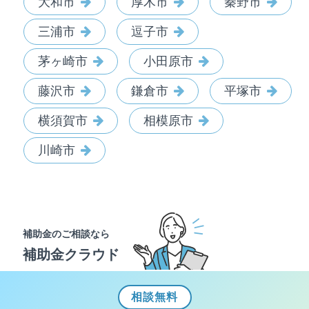
大和市
厚木市
秦野市
三浦市
逗子市
茅ヶ崎市
小田原市
藤沢市
鎌倉市
平塚市
横須賀市
相模原市
川崎市
補助金のご相談なら
補助金クラウド
相談
無料