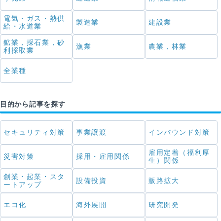
電気・ガス・熱供
製造業
建設業
給・水道業
鉱業，採石業，砂
漁業
農業，林業
利採取業
全業種
目的から記事を探す
セキュリティ対策
事業譲渡
インバウンド対策
雇用定着（福利厚
災害対策
採用・雇用関係
生）関係
創業・起業・スタ
設備投資
販路拡大
ートアップ
エコ化
海外展開
研究開発