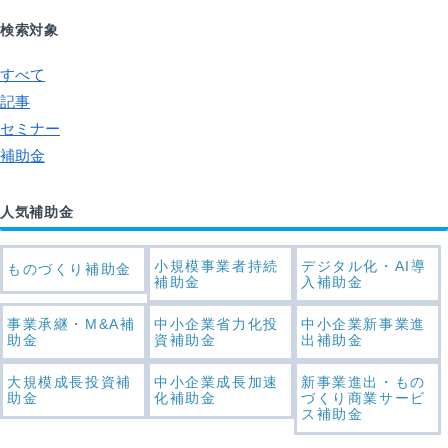
検索対象
すべて
記事
セミナー
補助金
人気補助金
小規模事業者持続
デジタル化・AI導
ものづくり補助金
補助金
入補助金
事業承継・M&A補
中小企業省力化投
中小企業新事業進
助金
資補助金
出補助金
大規模成長投資補
中小企業成長加速
新事業進出・もの
助金
化補助金
づくり商業サービ
ス補助金