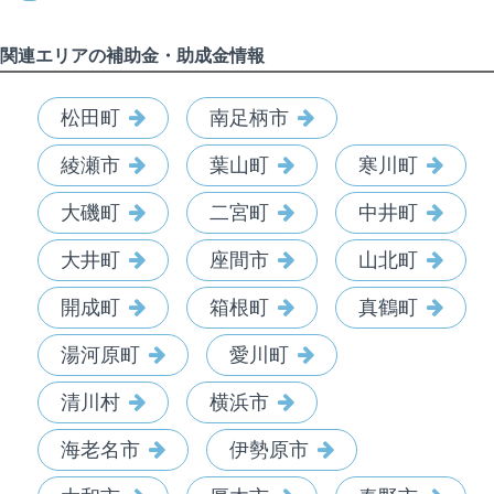
関連エリアの補助金・助成金情報
松田町
南足柄市
綾瀬市
葉山町
寒川町
大磯町
二宮町
中井町
大井町
座間市
山北町
開成町
箱根町
真鶴町
湯河原町
愛川町
清川村
横浜市
海老名市
伊勢原市