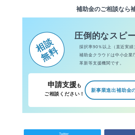
補助金のご相談なら
圧倒的なスピ
相談
採択率90％以上（直近実績
無料
補助金クラウドは中小企業
革新等支援機関です。
申請支援
も
新事業進出補助金
ご相談ください！
Twitter