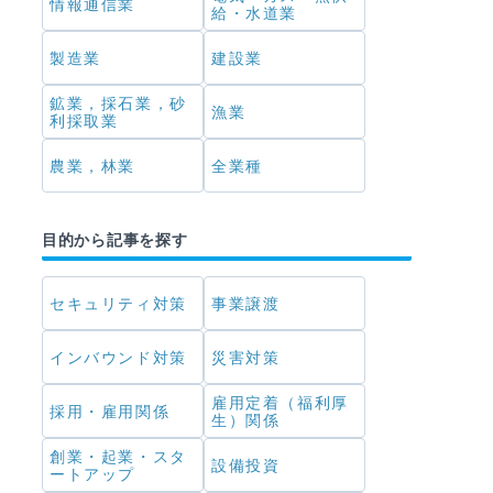
情報通信業
給・水道業
製造業
建設業
鉱業，採石業，砂
漁業
利採取業
農業，林業
全業種
目的から記事を探す
セキュリティ対策
事業譲渡
インバウンド対策
災害対策
雇用定着（福利厚
採用・雇用関係
生）関係
創業・起業・スタ
設備投資
ートアップ