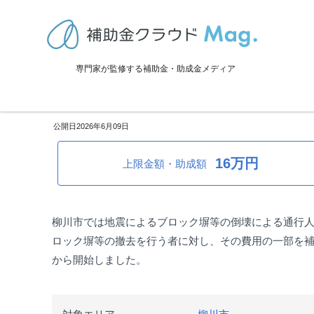
TOP
>
補助金・助成金詳細
>
災害対策
>
福岡県柳川市：ブロック塀等
専門家が監修する補助金・助成金メディア
福岡県柳川市：ブロック塀等撤
2026年6月09日
16万円
上限金額・助成額
柳川市では地震によるブロック塀等の倒壊による通行
ロック塀等の撤去を行う者に対し、その費用の一部を補
から開始しました。