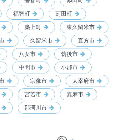
香春町
添田町
福智町
苅田町
築上町
東久留米市
市
久留米市
直方市
八女市
筑後市
中間市
小郡市
市
宗像市
太宰府市
宮若市
嘉麻市
那珂川市