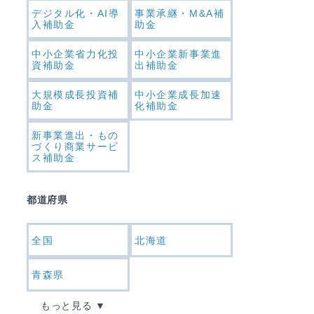
デジタル化・AI導
事業承継・M&A補
入補助金
助金
中小企業省力化投
中小企業新事業進
資補助金
出補助金
大規模成長投資補
中小企業成長加速
助金
化補助金
新事業進出・もの
づくり商業サービ
ス補助金
都道府県
全国
北海道
青森県
もっと見る