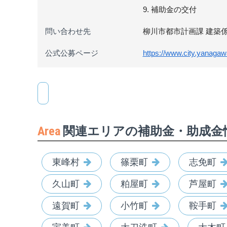
9. 補助金の交付
問い合わせ先
柳川市都市計画課 建築係 電話:
公式公募ページ
https://www.city.yanagaw
Area
関連エリアの補助金・助成金
東峰村
篠栗町
志免町
久山町
粕屋町
芦屋町
遠賀町
小竹町
鞍手町