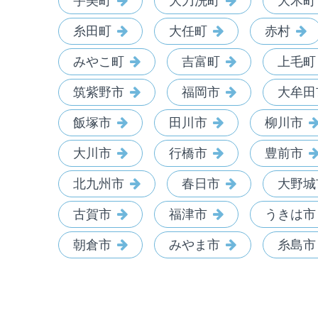
宇美町
大刀洗町
大木町
糸田町
大任町
赤村
みやこ町
吉富町
上毛町
筑紫野市
福岡市
大牟田
飯塚市
田川市
柳川市
大川市
行橋市
豊前市
北九州市
春日市
大野城
古賀市
福津市
うきは市
朝倉市
みやま市
糸島市