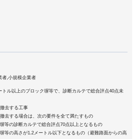
業者,小規模企業者
ートル以上のブロック塀等で、診断カルテで総合評点40点未
を撤去する工事
部を撤去する場合は、次の要件を全て満たすもの
塀等の診断カルテで総合評点70点以上となるもの
塀等の高さが1.2メートル以下となるもの（避難路面からの高