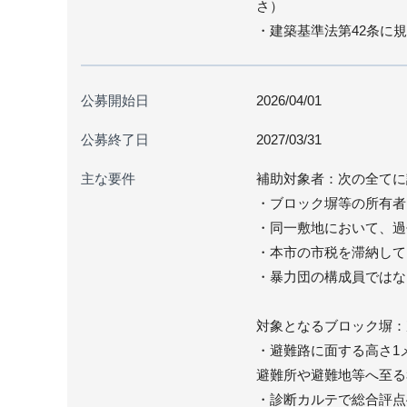
さ）
・建築基準法第42条に
公募開始日
2026/04/01
公募終了日
2027/03/31
主な要件
補助対象者：次の全てに
・ブロック塀等の所有者
・同一敷地において、過
・本市の市税を滞納して
・暴力団の構成員ではな
対象となるブロック塀：
・避難路に面する高さ1
避難所や避難地等へ至る
・診断カルテで総合評点