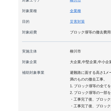
対象エリア
柳川市
対象業種
全業種
目的
災害対策
対象経費
ブロック塀等の撤去費用
実施主体
柳川市
対象企業
大企業,中堅企業,中小企
補助対象事業
避難路に面する高さ1メ
満のものの撤去工事。
1. ブロック塀等の全て
2. ブロック塀等の一
・工事完了後、ブロック
・工事完了後、ブロック