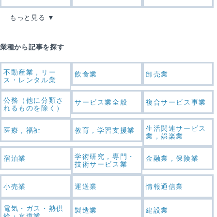
もっと見る
業種から記事を探す
不動産業，リー
飲食業
卸売業
ス・レンタル業
公務（他に分類さ
サービス業全般
複合サービス事業
れるものを除く）
生活関連サービス
医療，福祉
教育，学習支援業
業，娯楽業
学術研究，専門・
宿泊業
金融業，保険業
技術サービス業
小売業
運送業
情報通信業
電気・ガス・熱供
製造業
建設業
給・水道業