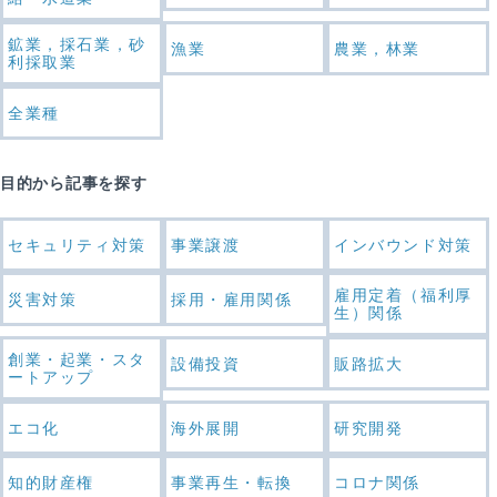
鉱業，採石業，砂
漁業
農業，林業
利採取業
全業種
目的から記事を探す
セキュリティ対策
事業譲渡
インバウンド対策
雇用定着（福利厚
災害対策
採用・雇用関係
生）関係
創業・起業・スタ
設備投資
販路拡大
ートアップ
エコ化
海外展開
研究開発
知的財産権
事業再生・転換
コロナ関係