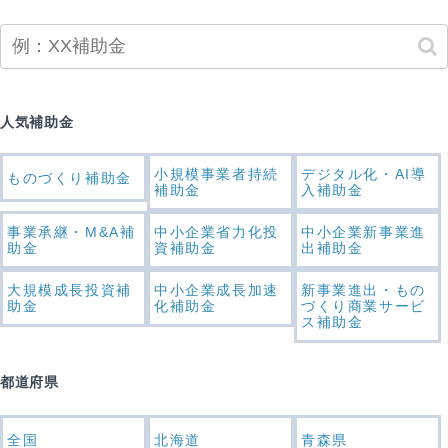
人気補助金
小規模事業者持続
デジタル化・AI導
ものづくり補助金
補助金
入補助金
事業承継・M&A補
中小企業省力化投
中小企業新事業進
助金
資補助金
出補助金
大規模成長投資補
中小企業成長加速
新事業進出・もの
助金
化補助金
づくり商業サービ
ス補助金
都道府県
全国
北海道
青森県