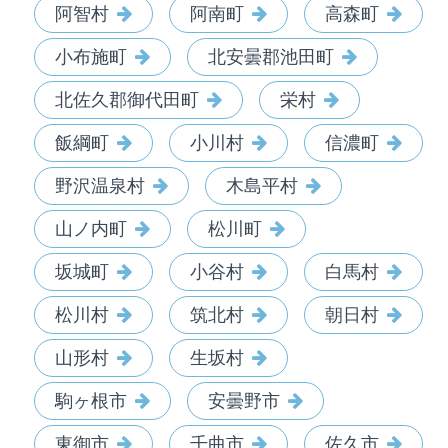
阿智村
阿南町
高森町
小布施町
北安曇郡池田町
北佐久郡御代田町
栄村
飯綱町
小川村
信濃町
野沢温泉村
木島平村
山ノ内町
松川町
坂城町
小谷村
白馬村
松川村
筑北村
朝日村
山形村
生坂村
駒ヶ根市
安曇野市
東御市
千曲市
佐久市