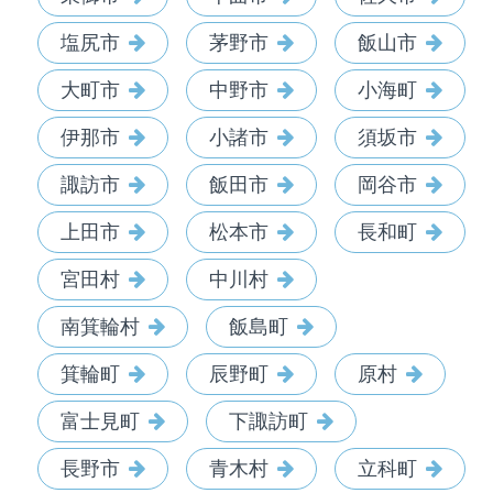
塩尻市
茅野市
飯山市
大町市
中野市
小海町
伊那市
小諸市
須坂市
諏訪市
飯田市
岡谷市
上田市
松本市
長和町
宮田村
中川村
南箕輪村
飯島町
箕輪町
辰野町
原村
富士見町
下諏訪町
長野市
青木村
立科町