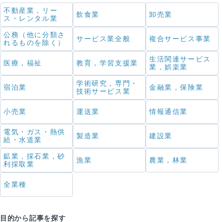
不動産業，リー
飲食業
卸売業
ス・レンタル業
公務（他に分類さ
サービス業全般
複合サービス事業
れるものを除く）
生活関連サービス
医療，福祉
教育，学習支援業
業，娯楽業
学術研究，専門・
宿泊業
金融業，保険業
技術サービス業
小売業
運送業
情報通信業
電気・ガス・熱供
製造業
建設業
給・水道業
鉱業，採石業，砂
漁業
農業，林業
利採取業
全業種
目的から記事を探す