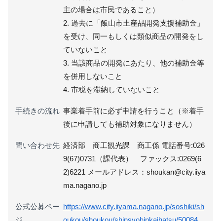
主の場合は市民であること）
2. 過去に「飯山市土産品開発支援補助金」
を受け、同一もしくは類似商品の開発をし
ていないこと
3. 当該商品の開発にあたり、他の補助金等
を併用しないこと
4. 市税を滞納していないこと
手続きの流れ
事業着手前に必ず申請を行うこと（※着手
後に申請しても補助対象になりません）
問い合わせ先
経済部 商工観光課 商工係 電話番号:026
9(67)0731（課代表） ファックス:0269(6
2)6221 メールアドレス：shoukan@city.iiya
ma.nagano.jp
公式公募ペー
https://www.city.iiyama.nagano.jp/soshiki/sh
ジ
oukou/shoukou/shinsyohinkaihatsu/50084