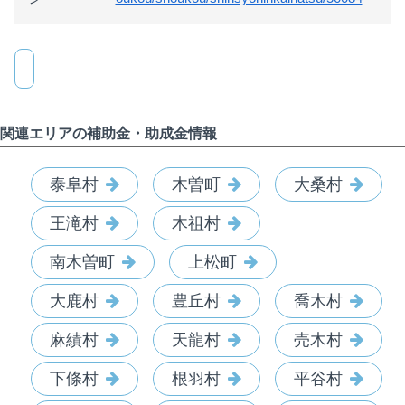
関連エリアの補助金・助成金情報
泰阜村
木曽町
大桑村
王滝村
木祖村
南木曽町
上松町
大鹿村
豊丘村
喬木村
麻績村
天龍村
売木村
下條村
根羽村
平谷村