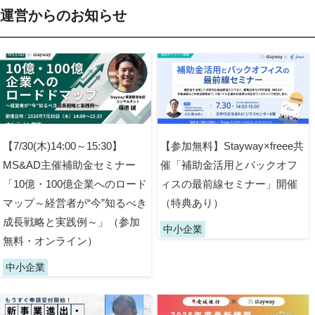
運営からのお知らせ
【7/30(木)14:00～15:30】
【参加無料】Stayway×freee共
MS&AD主催補助金セミナー
催「補助金活用とバックオフ
「10億・100億企業へのロード
ィスの最前線セミナー」開催
マップ～経営者が“今”知るべき
（特典あり）
成長戦略と実践例～」（参加
中小企業
無料・オンライン）
中小企業