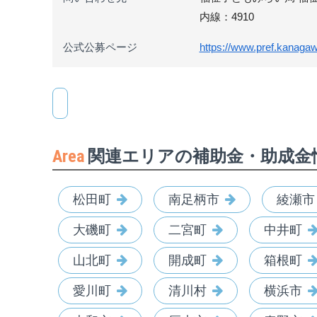
内線：4910
公式公募ページ
https://www.pref.kanagaw
Area
関連エリアの補助金・助成金
松田町
南足柄市
綾瀬市
大磯町
二宮町
中井町
山北町
開成町
箱根町
愛川町
清川村
横浜市