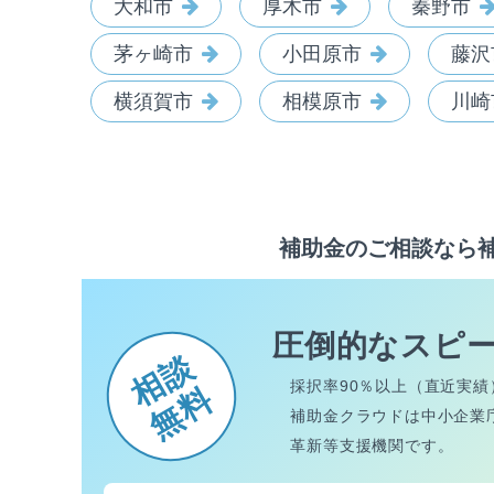
大和市
厚木市
秦野市
茅ヶ崎市
小田原市
藤沢
横須賀市
相模原市
川崎
補助金のご相談なら
圧倒的なスピ
相談
採択率90％以上（直近実績
無料
補助金クラウドは中小企業
革新等支援機関です。