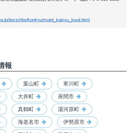
a.jp/docs/r6w/konkyu/mutei_kaisyu_kouji.html
情報
葉山町
寒川町
大井町
座間市
真鶴町
湯河原町
海老名市
伊勢原市