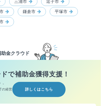
三浦市
逗子市
市
鎌倉市
平塚市
市
補助金クラウド
ードで
補助金獲得支援！
）。
庁の経営
詳しくはこちら