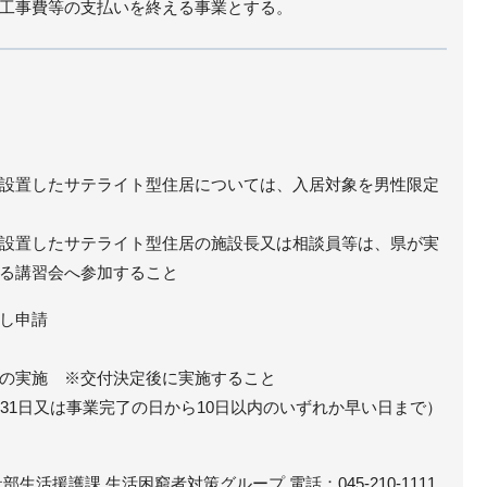
工事費等の支払いを終える事業とする。
設置したサテライト型住居については、入居対象を男性限定
設置したサテライト型住居の施設長又は相談員等は、県が実
る講習会へ参加すること
し申請
の実施 ※交付決定後に実施すること
月31日又は事業完了の日から10日以内のいずれか早い日まで）
生活援護課 生活困窮者対策グループ 電話：045‐210‐1111