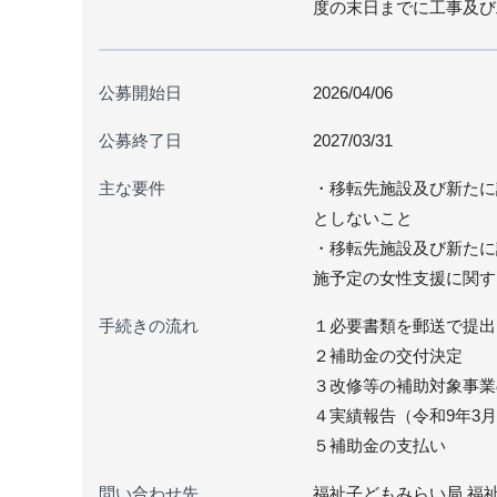
度の末日までに工事及び
公募開始日
2026/04/06
公募終了日
2027/03/31
主な要件
・移転先施設及び新たに
としないこと
・移転先施設及び新たに
施予定の女性支援に関す
手続きの流れ
１必要書類を郵送で提出
２補助金の交付決定
３改修等の補助対象事業
４実績報告（令和9年3
５補助金の支払い
問い合わせ先
福祉子どもみらい局 福祉部