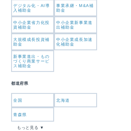
デジタル化・AI導
事業承継・M&A補
入補助金
助金
中小企業省力化投
中小企業新事業進
資補助金
出補助金
大規模成長投資補
中小企業成長加速
助金
化補助金
新事業進出・もの
づくり商業サービ
ス補助金
都道府県
全国
北海道
青森県
もっと見る