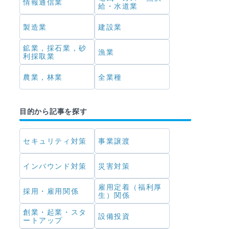
情報通信業
給・水道業
製造業
建設業
鉱業，採石業，砂
漁業
利採取業
農業，林業
全業種
目的から記事を探す
セキュリティ対策
事業譲渡
インバウンド対策
災害対策
雇用定着（福利厚
採用・雇用関係
生）関係
創業・起業・スタ
設備投資
ートアップ