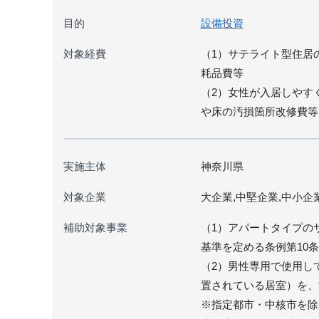
目的
設備投資
対象経費
（1）サテライト型住居
耗品費等
（2）女性が入居しやす
や床の汚損箇所改修費等
実施主体
神奈川県
対象企業
大企業,中堅企業,中小企
補助対象事業
（1）アパートタイプの
基準を定める条例第10
（2）男性専用で使用し
置されている居室）を、
※指定都市・中核市を除