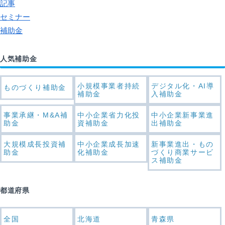
記事
セミナー
補助金
人気補助金
小規模事業者持続
デジタル化・AI導
ものづくり補助金
補助金
入補助金
事業承継・M&A補
中小企業省力化投
中小企業新事業進
助金
資補助金
出補助金
大規模成長投資補
中小企業成長加速
新事業進出・もの
助金
化補助金
づくり商業サービ
ス補助金
都道府県
全国
北海道
青森県