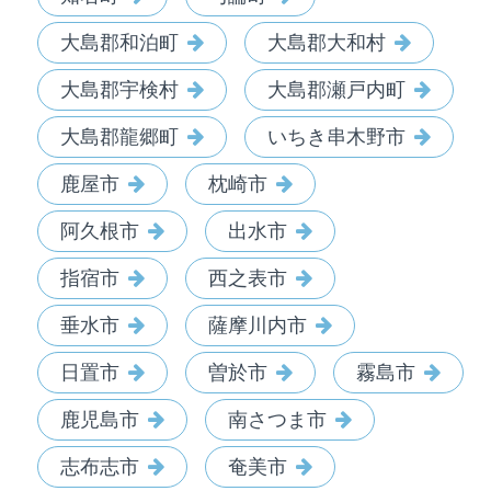
大島郡和泊町
大島郡大和村
大島郡宇検村
大島郡瀬戸内町
大島郡龍郷町
いちき串木野市
鹿屋市
枕崎市
阿久根市
出水市
指宿市
西之表市
垂水市
薩摩川内市
日置市
曽於市
霧島市
鹿児島市
南さつま市
志布志市
奄美市