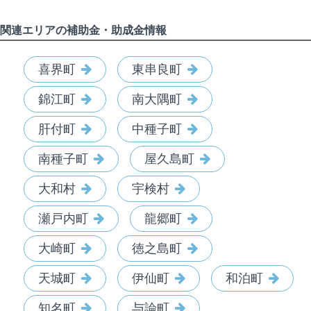
関連エリアの補助金・助成金情報
喜界町
東串良町
錦江町
南大隅町
肝付町
中種子町
南種子町
屋久島町
大和村
宇検村
瀬戸内町
龍郷町
大崎町
徳之島町
天城町
伊仙町
和泊町
知名町
与論町