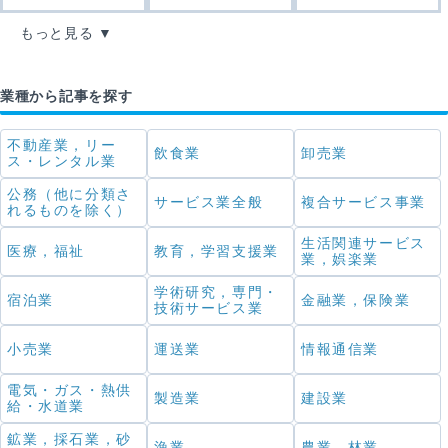
もっと見る
業種から記事を探す
不動産業，リー
飲食業
卸売業
ス・レンタル業
公務（他に分類さ
サービス業全般
複合サービス事業
れるものを除く）
生活関連サービス
医療，福祉
教育，学習支援業
業，娯楽業
学術研究，専門・
宿泊業
金融業，保険業
技術サービス業
小売業
運送業
情報通信業
電気・ガス・熱供
製造業
建設業
給・水道業
鉱業，採石業，砂
漁業
農業，林業