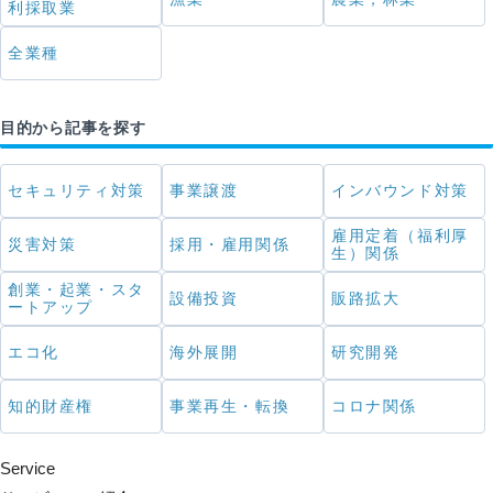
利採取業
全業種
目的から記事を探す
セキュリティ対策
事業譲渡
インバウンド対策
雇用定着（福利厚
災害対策
採用・雇用関係
生）関係
創業・起業・スタ
設備投資
販路拡大
ートアップ
エコ化
海外展開
研究開発
知的財産権
事業再生・転換
コロナ関係
Service