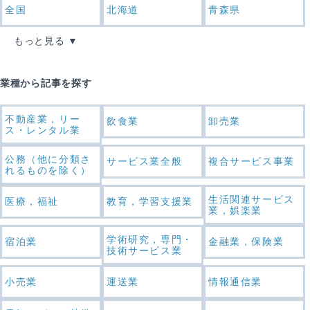
全国
北海道
青森県
もっと見る
業種から記事を探す
不動産業，リー
飲食業
卸売業
ス・レンタル業
公務（他に分類さ
サービス業全般
複合サービス事業
れるものを除く）
生活関連サービス
医療，福祉
教育，学習支援業
業，娯楽業
学術研究，専門・
宿泊業
金融業，保険業
技術サービス業
小売業
運送業
情報通信業