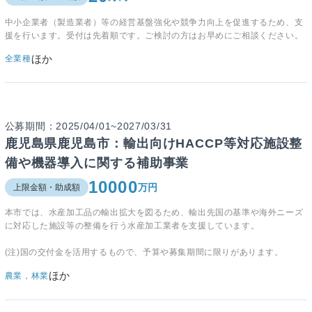
中小企業者（製造業者）等の経営基盤強化や競争力向上を促進するため、支
援を行います。受付は先着順です。ご検討の方はお早めにご相談ください。
ほか
全業種
公募期間：2025/04/01~2027/03/31
鹿児島県鹿児島市：輸出向けHACCP等対応施設整
備や機器導入に関する補助事業
10000
万円
上限金額・助成額
本市では、水産加工品の輸出拡大を図るため、輸出先国の基準や海外ニーズ
に対応した施設等の整備を行う水産加工業者を支援しています。
(注)国の交付金を活用するもので、予算や募集期間に限りがあります。
ほか
農業，林業