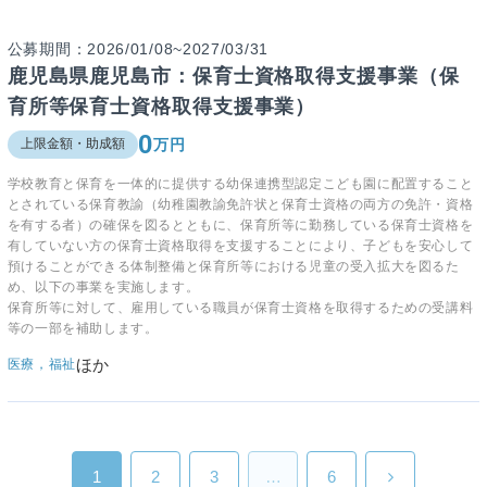
公募期間：2026/01/08~2027/03/31
鹿児島県鹿児島市：保育士資格取得支援事業（保
育所等保育士資格取得支援事業）
0
万円
上限金額・助成額
学校教育と保育を一体的に提供する幼保連携型認定こども園に配置すること
とされている保育教諭（幼稚園教諭免許状と保育士資格の両方の免許・資格
を有する者）の確保を図るとともに、保育所等に勤務している保育士資格を
有していない方の保育士資格取得を支援することにより、子どもを安心して
預けることができる体制整備と保育所等における児童の受入拡大を図るた
め、以下の事業を実施します。
保育所等に対して、雇用している職員が保育士資格を取得するための受講料
等の一部を補助します。
ほか
医療，福祉
1
2
3
…
6