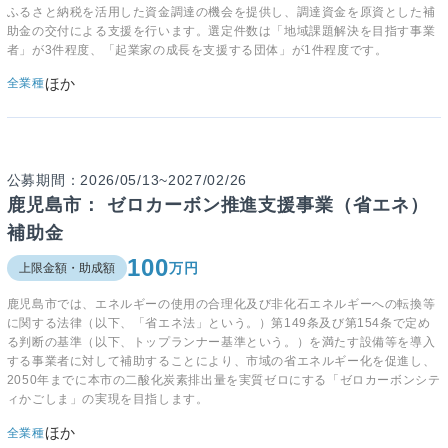
ふるさと納税を活用した資金調達の機会を提供し、調達資金を原資とした補
助金の交付による支援を行います。選定件数は「地域課題解決を目指す事業
者」が3件程度、「起業家の成長を支援する団体」が1件程度です。
ほか
全業種
公募期間：2026/05/13~2027/02/26
鹿児島市： ゼロカーボン推進支援事業（省エネ）
補助金
100
万円
上限金額・助成額
鹿児島市では、エネルギーの使用の合理化及び非化石エネルギーへの転換等
に関する法律（以下、「省エネ法」という。）第149条及び第154条で定め
る判断の基準（以下、トップランナー基準という。）を満たす設備等を導入
する事業者に対して補助することにより、市域の省エネルギー化を促進し、
2050年までに本市の二酸化炭素排出量を実質ゼロにする「ゼロカーボンシテ
ィかごしま」の実現を目指します。
ほか
全業種