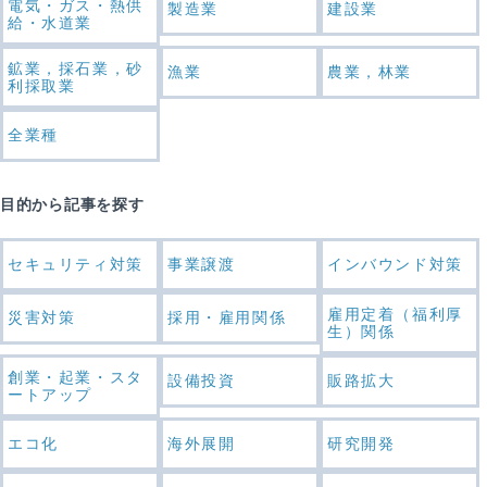
電気・ガス・熱供
製造業
建設業
給・水道業
鉱業，採石業，砂
漁業
農業，林業
利採取業
全業種
目的から記事を探す
セキュリティ対策
事業譲渡
インバウンド対策
雇用定着（福利厚
災害対策
採用・雇用関係
生）関係
創業・起業・スタ
設備投資
販路拡大
ートアップ
エコ化
海外展開
研究開発