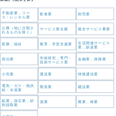
不動産業，リー
飲食業
卸売業
ス・レンタル業
公務（他に分類さ
サービス業全般
複合サービス事業
れるものを除く）
生活関連サービス
医療，福祉
教育，学習支援業
業，娯楽業
学術研究，専門・
宿泊業
金融業，保険業
技術サービス業
小売業
運送業
情報通信業
電気・ガス・熱供
製造業
建設業
給・水道業
鉱業，採石業，砂
漁業
農業，林業
利採取業