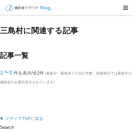
TOP
>
補助金・助成金詳細
>
鹿児島県
>
三島村に関連する記事
三島村に関連する記事
記事一覧
1〜2
件を表示/全2
件
(募集中・募集終了の合計件数。初期表示では募集中の
補助金のみ選択表示されています)
メディアTOPに戻る
Search