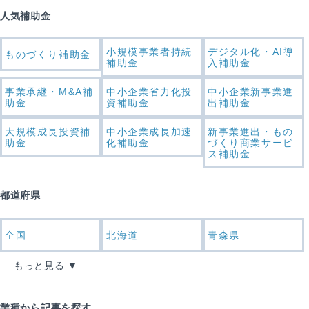
人気補助金
小規模事業者持続
デジタル化・AI導
ものづくり補助金
補助金
入補助金
事業承継・M&A補
中小企業省力化投
中小企業新事業進
助金
資補助金
出補助金
大規模成長投資補
中小企業成長加速
新事業進出・もの
助金
化補助金
づくり商業サービ
ス補助金
都道府県
全国
北海道
青森県
もっと見る
業種から記事を探す