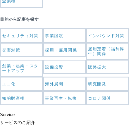
全業種
目的から記事を探す
セキュリティ対策
事業譲渡
インバウンド対策
雇用定着（福利厚
災害対策
採用・雇用関係
生）関係
創業・起業・スタ
設備投資
販路拡大
ートアップ
エコ化
海外展開
研究開発
知的財産権
事業再生・転換
コロナ関係
Service
サービスのご紹介