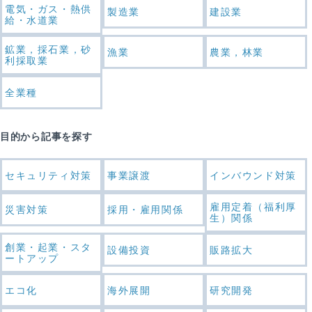
電気・ガス・熱供
製造業
建設業
給・水道業
鉱業，採石業，砂
漁業
農業，林業
利採取業
全業種
目的から記事を探す
セキュリティ対策
事業譲渡
インバウンド対策
雇用定着（福利厚
災害対策
採用・雇用関係
生）関係
創業・起業・スタ
設備投資
販路拡大
ートアップ
エコ化
海外展開
研究開発