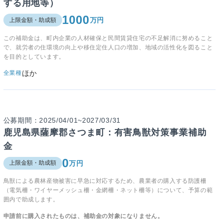
する用地等）
1000
万円
上限金額・助成額
この補助金は、町内企業の人材確保と民間賃貸住宅の不足解消に努めること
で、就労者の住環境の向上や移住定住人口の増加、地域の活性化を図ること
を目的としています。
ほか
全業種
公募期間：2025/04/01~2027/03/31
鹿児島県薩摩郡さつま町：有害鳥獣対策事業補助
金
0
万円
上限金額・助成額
鳥獣による農林産物被害に早急に対応するため、農業者の購入する防護柵
（電気柵・ワイヤーメッシュ柵・金網柵・ネット柵等）について、予算の範
囲内で助成します。
申請前に購入されたものは、補助金の対象になりません。