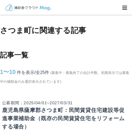
TOP
>
補助金・助成金詳細
>
鹿児島県
>
さつま町に関連する記事
さつま町に関連する記事
記事一覧
1〜10
件を表示/全25
件
(募集中・募集終了の合計件数。初期表示では募集
中の補助金のみ選択表示されています)
公募期間：2025/04/01~2027/03/31
鹿児島県薩摩郡さつま町：民間賃貸住宅建設等促
進事業補助金（既存の民間賃貸住宅をリフォーム
する場合）