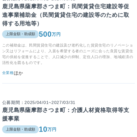
鹿児島県薩摩郡さつま町：民間賃貸住宅建設等促
進事業補助金（民間賃貸住宅の建設等のために取
得する用地等）
500
万円
上限金額・助成額
この補助金は、民間賃貸住宅の建設及び老朽化した賃貸住宅のリノベーショ
ン又はリフォームにより、入居を希望する者のニーズに合った良質な賃貸住
宅の供給を促進することで、人口減少の抑制、定住人口の増加、地域経済の
活性化を図るものです。
ほか
全業種
公募期間：2025/04/01~2027/03/31
鹿児島県薩摩郡さつま町：介護人材資格取得等支
援事業
10
万円
上限金額・助成額