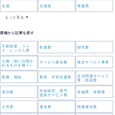
全国
北海道
青森県
もっと見る
業種から記事を探す
不動産業，リー
飲食業
卸売業
ス・レンタル業
公務（他に分類さ
サービス業全般
複合サービス事業
れるものを除く）
生活関連サービス
医療，福祉
教育，学習支援業
業，娯楽業
学術研究，専門・
宿泊業
金融業，保険業
技術サービス業
小売業
運送業
情報通信業