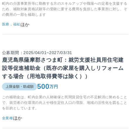
町内の介護事業所等に勤務する方のスキルアップや職場への定着を支援する
ため、補助対象資格試験等の受験に要する費用を負担した事業所に対し、そ
の費用の一部を補助します
ほか
医療，福祉
公募期間：2025/04/01~2027/03/31
鹿児島県薩摩郡さつま町：就労支援社員用住宅建
設等促進補助金（既存の家屋を購入しリフォーム
する場合（用地取得費等は除く））
500
万円
上限金額・助成額
この補助金は、町内企業の人材確保と民間賃貸住宅の不足解消に努めること
で、就労者の住環境の向上や移住定住人口の増加、地域の活性化を図ること
を目的としています。
ほか
全業種