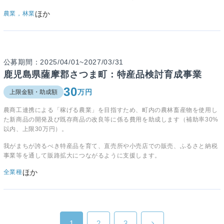
ほか
農業，林業
公募期間：2025/04/01~2027/03/31
鹿児島県薩摩郡さつま町：特産品検討育成事業
30
万円
上限金額・助成額
農商工連携による「稼げる農業」を目指すため、町内の農林畜産物を使用し
た新商品の開発及び既存商品の改良等に係る費用を助成します（補助率30%
以内、上限30万円）。
我がまちが誇るべき特産品を育て、直売所や小売店での販売、ふるさと納税
事業等を通して販路拡大につながるように支援します。
ほか
全業種
1
2
3