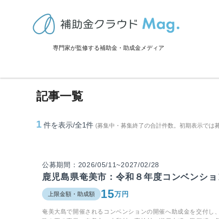
TOP
>
補助金・助成金詳細
>
鹿児島県
>
大和村に関連する記事
専門家が監修する補助金・助成金メディア
大和村に関連する記事
記事一覧
1
件を表示/全1
件
(募集中・募集終了の合計件数。初期表示では
公募期間：2026/05/11~2027/02/28
鹿児島県奄美市：令和８年度コンベンショ
15
万円
上限金額・助成額
奄美大島で開催されるコンベンションの開催へ助成金を交付し