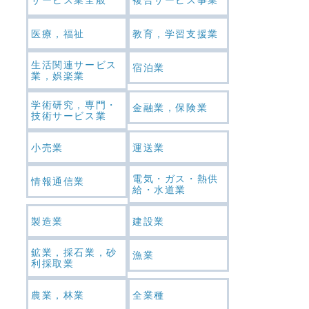
医療，福祉
教育，学習支援業
生活関連サービス
宿泊業
業，娯楽業
学術研究，専門・
金融業，保険業
技術サービス業
小売業
運送業
電気・ガス・熱供
情報通信業
給・水道業
製造業
建設業
鉱業，採石業，砂
漁業
利採取業
農業，林業
全業種