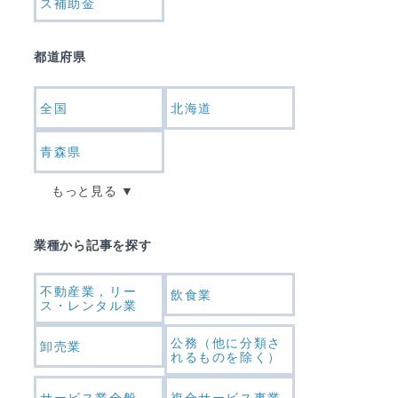
ス補助金
都道府県
全国
北海道
青森県
もっと見る
業種から記事を探す
不動産業，リー
飲食業
ス・レンタル業
公務（他に分類さ
卸売業
れるものを除く）
サービス業全般
複合サービス事業