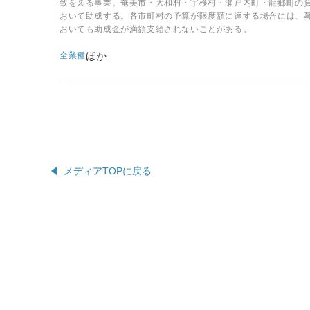
致を図る事業。奄美市・大和村・宇検村・瀬戸内町・龍郷町の
おいて助成する。各市町村の予算が限度額に達する場合には、
おいても助成金が満額支給されないことがある。
ほか
全業種
メディアTOPに戻る