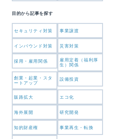
目的から記事を探す
セキュリティ対策
事業譲渡
インバウンド対策
災害対策
雇用定着（福利厚
採用・雇用関係
生）関係
創業・起業・スタ
設備投資
ートアップ
販路拡大
エコ化
海外展開
研究開発
知的財産権
事業再生・転換