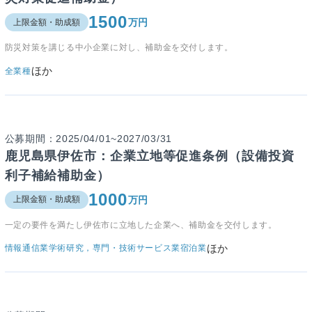
1500
万円
上限金額・助成額
防災対策を講じる中小企業に対し、補助金を交付します。
ほか
全業種
公募期間：2025/04/01~2027/03/31
鹿児島県伊佐市：企業立地等促進条例（設備投資
利子補給補助金）
1000
万円
上限金額・助成額
一定の要件を満たし伊佐市に立地した企業へ、補助金を交付します。
ほか
情報通信業
学術研究，専門・技術サービス業
宿泊業