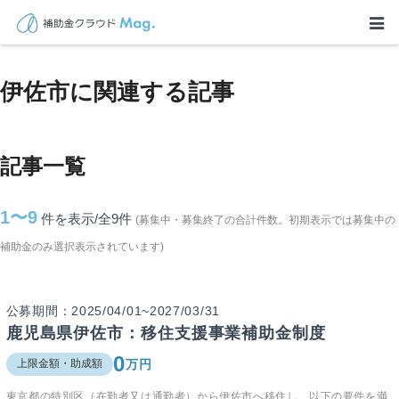
TOP
>
補助金・助成金詳細
>
鹿児島県
>
伊佐市に関連する記事
伊佐市に関連する記事
記事一覧
1〜9
件を表示/全9
件
(募集中・募集終了の合計件数。初期表示では募集中の
補助金のみ選択表示されています)
公募期間：2025/04/01~2027/03/31
鹿児島県伊佐市：移住支援事業補助金制度
0
万円
上限金額・助成額
東京都の特別区（在勤者又は通勤者）から伊佐市へ移住し、以下の要件を満