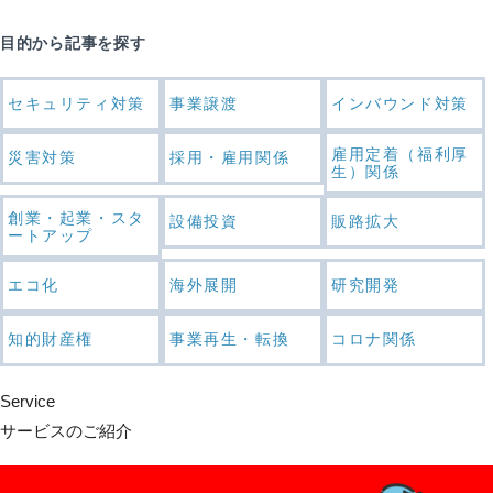
目的から記事を探す
セキュリティ対策
事業譲渡
インバウンド対策
雇用定着（福利厚
災害対策
採用・雇用関係
生）関係
創業・起業・スタ
設備投資
販路拡大
ートアップ
エコ化
海外展開
研究開発
知的財産権
事業再生・転換
コロナ関係
Service
サービスのご紹介