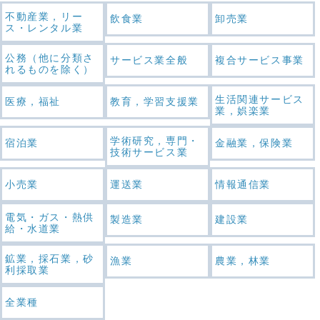
不動産業，リー
飲食業
卸売業
ス・レンタル業
公務（他に分類さ
サービス業全般
複合サービス事業
れるものを除く）
生活関連サービス
医療，福祉
教育，学習支援業
業，娯楽業
学術研究，専門・
宿泊業
金融業，保険業
技術サービス業
小売業
運送業
情報通信業
電気・ガス・熱供
製造業
建設業
給・水道業
鉱業，採石業，砂
漁業
農業，林業
利採取業
全業種