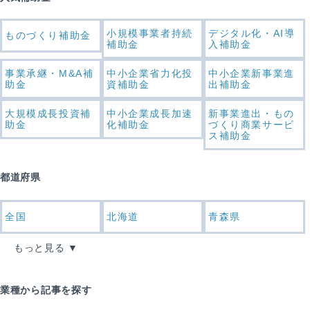
小規模事業者持続
デジタル化・AI導
ものづくり補助金
補助金
入補助金
事業承継・M&A補
中小企業省力化投
中小企業新事業進
助金
資補助金
出補助金
大規模成長投資補
中小企業成長加速
新事業進出・もの
助金
化補助金
づくり商業サービ
ス補助金
都道府県
全国
北海道
青森県
もっと見る
業種から記事を探す