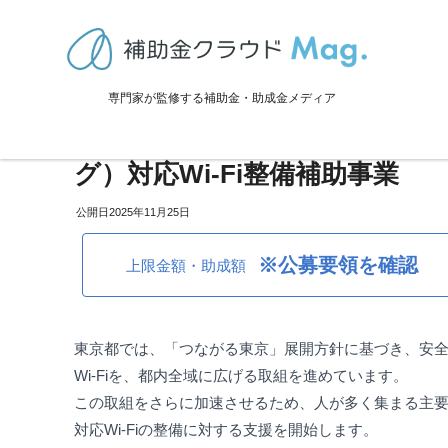
TOP
>
補助金・助成金詳細
>
設備投資
>
東京都：自動販売機を活用したOp
専門家が監修する補助金・助成金メディア
東京都：自動販売機を活用したOp
グ）対応Wi-Fi整備補助事業
2025年11月25日
※公募要領を確認
上限金額・助成額
東京都では、「つながる東京」展開方針に基づき、安全で利
Wi-Fiを、都内全域に広げる取組を進めています。
この取組をさらに加速させるため、人が多く集まる主要駅周
対応Wi-Fiの整備に対する支援を開始します。