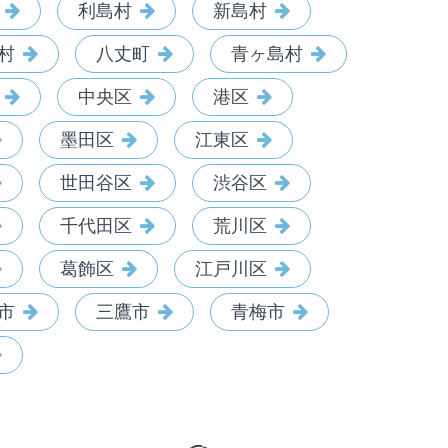
利島村
新島村
村
八丈町
青ヶ島村
中央区
港区
墨田区
江東区
世田谷区
渋谷区
千代田区
荒川区
葛飾区
江戸川区
市
三鷹市
青梅市