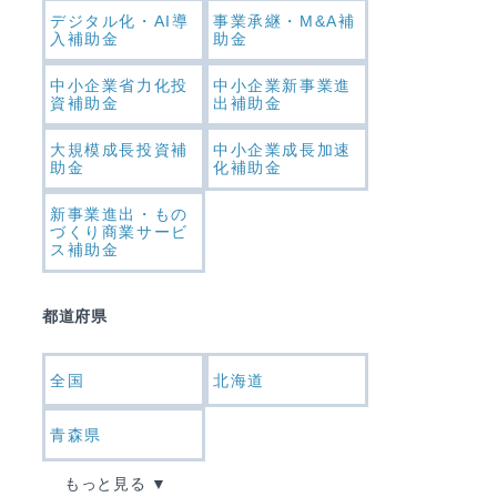
デジタル化・AI導
事業承継・M&A補
入補助金
助金
中小企業省力化投
中小企業新事業進
資補助金
出補助金
大規模成長投資補
中小企業成長加速
助金
化補助金
新事業進出・もの
づくり商業サービ
ス補助金
都道府県
全国
北海道
青森県
もっと見る