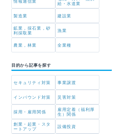
情報通信業
給・水道業
製造業
建設業
鉱業，採石業，砂
漁業
利採取業
農業，林業
全業種
目的から記事を探す
セキュリティ対策
事業譲渡
インバウンド対策
災害対策
雇用定着（福利厚
採用・雇用関係
生）関係
創業・起業・スタ
設備投資
ートアップ