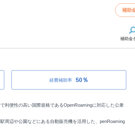
enRoaming（オープンローミング）対応Wi-Fi整備補助事業
補助
補助金
enRoaming（オープンローミン
50％
経費補助率
便性の高い国際規格であるOpenRoamingに対応した公衆
辺や公園などにある自動販売機を活用した、penRoaming