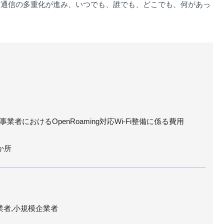
る通信の多重化が進み、いつでも、誰でも、どこでも、何があっ
者におけるOpenRoaming対応Wi-Fi整備に係る費用
か所
業者,小規模企業者