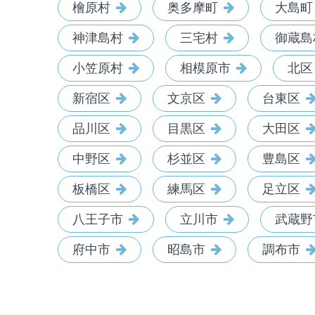
檜原村
奥多摩町
大島町
神津島村
三宅村
御蔵島
小笠原村
相模原市
北区
新宿区
文京区
台東区
品川区
目黒区
大田区
中野区
杉並区
豊島区
板橋区
練馬区
足立区
八王子市
立川市
武蔵野
府中市
昭島市
調布市