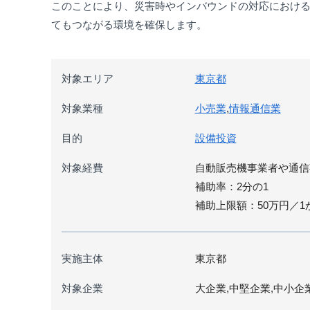
このことにより、災害時やインバウンドの対応におけ
てもつながる環境を確保します。
対象エリア
東京都
対象業種
小売業
,
情報通信業
目的
設備投資
対象経費
自動販売機事業者や通信事業
補助率：2分の1
補助上限額：50万円／1
実施主体
東京都
対象企業
大企業,中堅企業,中小企