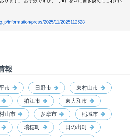
おります。 お手数ですが、（at）を＠に書き換えてご利用く
lg.jp/information/press/2025/11/2025112528
情報
平市
日野市
東村山市
狛江市
東大和市
村山市
多摩市
稲城市
瑞穂町
日の出町