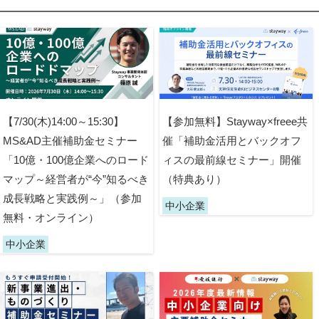
【7/30(木)14:00～15:30】
【参加無料】Stayway×freee共
MS&AD主催補助金セミナー
催「補助金活用とバックオフ
「10億・100億企業へのロード
ィスの最前線セミナー」開催
マップ～経営者が“今”知るべき
（特典あり）
成長戦略と実践例～」（参加
中小企業
無料・オンライン）
中小企業