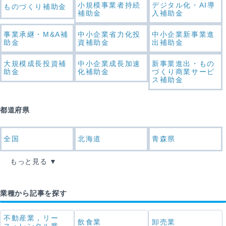
小規模事業者持続
デジタル化・AI導
ものづくり補助金
補助金
入補助金
事業承継・M&A補
中小企業省力化投
中小企業新事業進
助金
資補助金
出補助金
大規模成長投資補
中小企業成長加速
新事業進出・もの
助金
化補助金
づくり商業サービ
ス補助金
都道府県
全国
北海道
青森県
もっと見る
業種から記事を探す
不動産業，リー
飲食業
卸売業