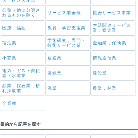
ス・レンタル業
公務（他に分類さ
サービス業全般
複合サービス事業
れるものを除く）
生活関連サービス
医療，福祉
教育，学習支援業
業，娯楽業
学術研究，専門・
宿泊業
金融業，保険業
技術サービス業
小売業
運送業
情報通信業
電気・ガス・熱供
製造業
建設業
給・水道業
鉱業，採石業，砂
漁業
農業，林業
利採取業
全業種
目的から記事を探す