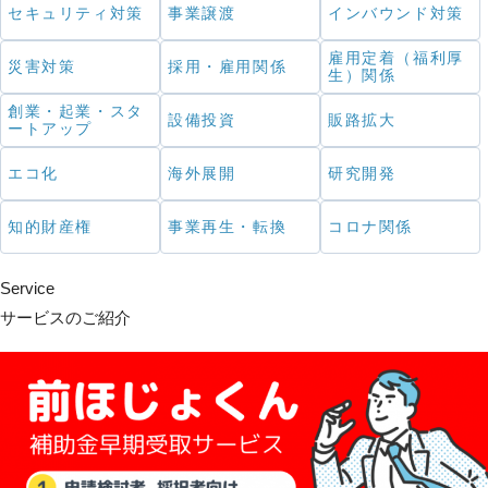
セキュリティ対策
事業譲渡
インバウンド対策
雇用定着（福利厚
災害対策
採用・雇用関係
生）関係
創業・起業・スタ
設備投資
販路拡大
ートアップ
エコ化
海外展開
研究開発
知的財産権
事業再生・転換
コロナ関係
Service
サービスのご紹介