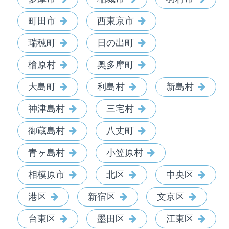
町田市
西東京市
瑞穂町
日の出町
檜原村
奥多摩町
大島町
利島村
新島村
神津島村
三宅村
御蔵島村
八丈町
青ヶ島村
小笠原村
相模原市
北区
中央区
港区
新宿区
文京区
台東区
墨田区
江東区