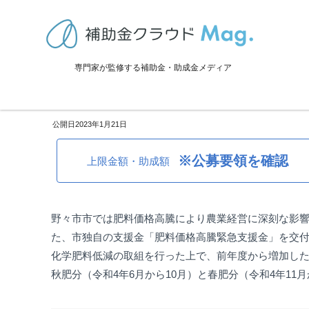
TOP
>
補助金・助成金詳細
>
設備投資
>
石川県野々市市：肥料価格高
専門家が監修する補助金・助成金メディア
石川県野々市市：肥料価格高騰
2023年1月21日
※公募要領を確認
上限金額・助成額
野々市市
では肥料価格高騰により農業経営に深刻な影
た、市独自の支援金「肥料価格高騰緊急支援金」を交
化学肥料低減の取組を行った上で、前年度から増加した
秋肥分（令和4年6月から10月）と春肥分（令和4年11