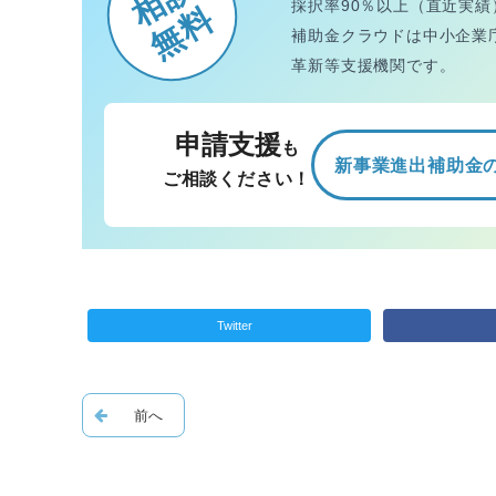
相談
採択率90％以上（直近実績
無料
補助金クラウドは中小企業
革新等支援機関です。
申請支援
も
新事業進出補助金
ご相談ください！
Twitter