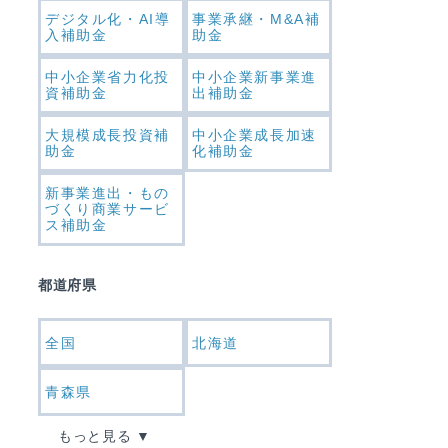
デジタル化・AI導
事業承継・M&A補
入補助金
助金
中小企業省力化投
中小企業新事業進
資補助金
出補助金
大規模成長投資補
中小企業成長加速
助金
化補助金
新事業進出・もの
づくり商業サービ
ス補助金
都道府県
全国
北海道
青森県
もっと見る