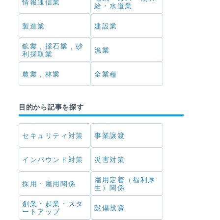
情報通信業
給・水道業
製造業
建設業
鉱業，採石業，砂
漁業
利採取業
農業，林業
全業種
目的から記事を探す
セキュリティ対策
事業譲渡
インバウンド対策
災害対策
雇用定着（福利厚
採用・雇用関係
生）関係
創業・起業・スタ
設備投資
ートアップ