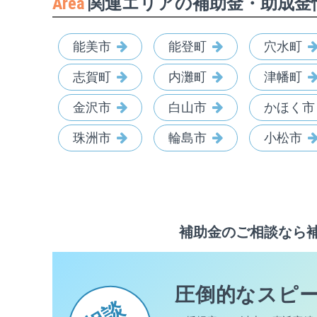
Area
関連エリアの補助金・助成金
能美市
能登町
穴水町
志賀町
内灘町
津幡町
金沢市
白山市
かほく市
珠洲市
輪島市
小松市
補助金のご相談なら
圧倒的なスピ