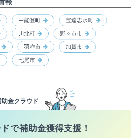
情報
中能登町
宝達志水町
川北町
野々市市
羽咋市
加賀市
七尾市
補助金クラウド
ードで
補助金獲得支援！