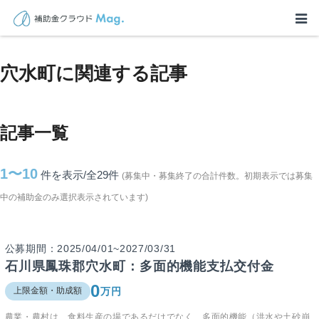
TOP
>
補助金・助成金詳細
>
石川県
>
穴水町に関連する記事
穴水町に関連する記事
記事一覧
1〜10
件を表示/全29
件
(募集中・募集終了の合計件数。初期表示では募集
中の補助金のみ選択表示されています)
公募期間：2025/04/01~2027/03/31
石川県鳳珠郡穴水町：多面的機能支払交付金
0
万円
上限金額・助成額
農業・農村は、食料生産の場であるだけでなく、多面的機能（洪水や土砂崩