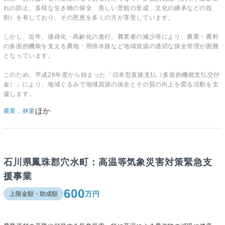
れの防止、多様な生き物の保全、美しい景観の形成、文化の継承などの役
割）を有しており、その恩恵を多くの方が享受しています。
しかし、近年、過疎化・高齢化の進行、農業者の減少等により、農業・農村
の多面的機能を支える農地・用排水路など地域資源の適切な保全管理が困難
となっています。
このため、平成26年度から始まった「日本型直接支払（多面的機能支払交付
金）」により、地域ぐるみで地域資源の保全とその質の向上を図る活動を支
援します。
ほか
農業，林業
石川県鳳珠郡穴水町：高温等気象災害対策緊急支
援事業
600
万円
上限金額・助成額