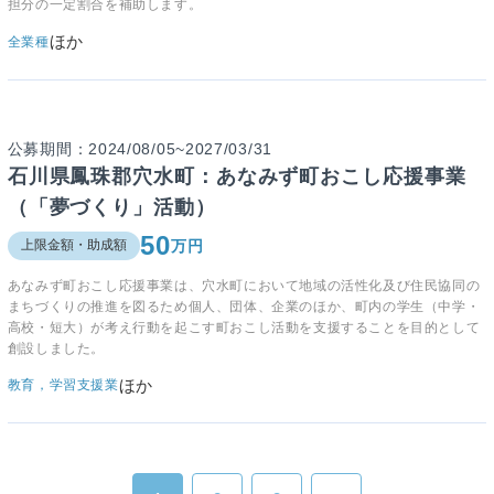
担分の一定割合を補助します。
ほか
全業種
公募期間：2024/08/05~2027/03/31
石川県鳳珠郡穴水町：あなみず町おこし応援事業
（「夢づくり」活動）
50
万円
上限金額・助成額
あなみず町おこし応援事業は、穴水町において地域の活性化及び住民協同の
まちづくりの推進を図るため個人、団体、企業のほか、町内の学生（中学・
高校・短大）が考え行動を起こす町おこし活動を支援することを目的として
創設しました。
ほか
教育，学習支援業