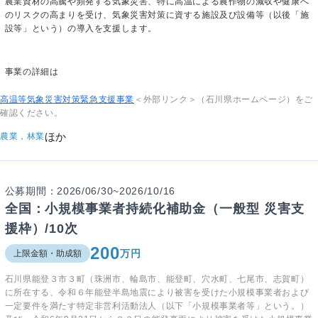
農業資材の高騰や頻発する気象災害、特に高温による農作物の減収や健康へ
のリスクの高まりを受け、気象災害対策に資する施設及び設備等（以後「施
設等」という）の導入を支援します。
事業の詳細は
高温等気象災害対策緊急支援事業
＜外部リンク＞
（石川県ホームページ）をご
確認ください。
ほか
農業，林業
公募期間：2026/06/30~2026/10/16
全国：小規模事業者持続化補助金（一般型 災害支
援枠）/10次
200
万円
上限金額・助成額
石川県能登３市３町（珠洲市、輪島市、能登町、穴水町、七尾市、志賀町）
に所在する、令和６年能登半島地震により被害を受けた小規模事業者および
一定要件を満たす特定非営利活動法人（以下「小規模事業者等」という。）