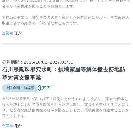
及び、令和6年9月21日から２３日の能登豪雨により被害を受けた小規模事業
者等が事業再建を図ることを目的とします。
本補助金事業は、被災事業者の自ら策定した経営計画に基づく、事業再建の
取組に要する経費の一部を補助するものです。
ほか
全業種
公募期間：2025/10/01~2027/03/31
石川県鳳珠郡穴水町：損壊家屋等解体撤去跡地防
草対策支援事業
3
万円
上限金額・助成額
令和6年能登半島地震（以下「震災」という）により被災し、建物の解体を
行った跡地において防草対策を行った方に対し、支援金を交付することによ
り、被災者の経済的負担の軽減を図るとともに、環境美化を推進することを
目的とします。
ほか
全業種