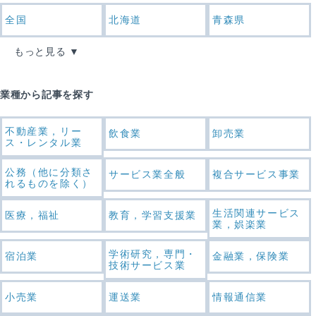
全国
北海道
青森県
もっと見る
業種から記事を探す
不動産業，リー
飲食業
卸売業
ス・レンタル業
公務（他に分類さ
サービス業全般
複合サービス事業
れるものを除く）
生活関連サービス
医療，福祉
教育，学習支援業
業，娯楽業
学術研究，専門・
宿泊業
金融業，保険業
技術サービス業
小売業
運送業
情報通信業