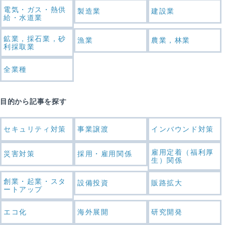
電気・ガス・熱供
製造業
建設業
給・水道業
鉱業，採石業，砂
漁業
農業，林業
利採取業
全業種
目的から記事を探す
セキュリティ対策
事業譲渡
インバウンド対策
雇用定着（福利厚
災害対策
採用・雇用関係
生）関係
創業・起業・スタ
設備投資
販路拡大
ートアップ
エコ化
海外展開
研究開発