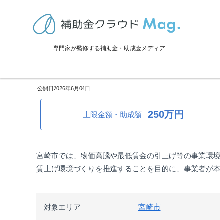
TOP
>
補助金・助成金詳細
>
設備投資
>
宮崎県宮崎市：成長応援!設備
専門家が監修する補助金・助成金メディア
宮崎県宮崎市：成長応援!設備
2026年6月04日
250万円
上限金額・助成額
宮崎市では、物価高騰や最低賃金の引上げ等の事業環
賃上げ環境づくりを推進することを目的に、事業者が
対象エリア
宮崎市