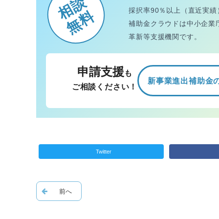
相談
採択率90％以上（直近実績
無料
補助金クラウドは中小企業
革新等支援機関です。
申請支援
も
新事業進出補助金
ご相談ください！
Twitter