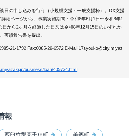
談日の申し込みを行う（小規模支援・一般支援枠）。DX支援
C詳細ページから。事業実施期間：令和8年6月1日〜令和8年1
の日から2ヶ月を経過した日又は令和8年12月15日のいずれか
。実績報告書を提出。
-1792 Fax:0985-28-6572 E-Mail:17syouko@city.miyaz
i.miyazaki.jp/business/loan/409734.html
情報
西臼杵郡高千穂町
美郷町