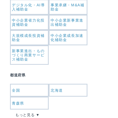
デジタル化・AI導
事業承継・M&A補
入補助金
助金
中小企業省力化投
中小企業新事業進
資補助金
出補助金
大規模成長投資補
中小企業成長加速
助金
化補助金
新事業進出・もの
づくり商業サービ
ス補助金
都道府県
全国
北海道
青森県
もっと見る