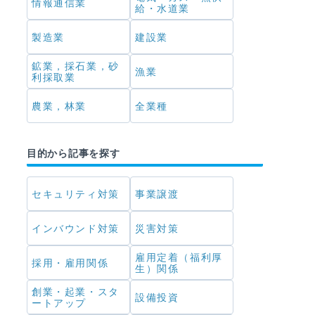
情報通信業
給・水道業
製造業
建設業
鉱業，採石業，砂
漁業
利採取業
農業，林業
全業種
目的から記事を探す
セキュリティ対策
事業譲渡
インバウンド対策
災害対策
雇用定着（福利厚
採用・雇用関係
生）関係
創業・起業・スタ
設備投資
ートアップ