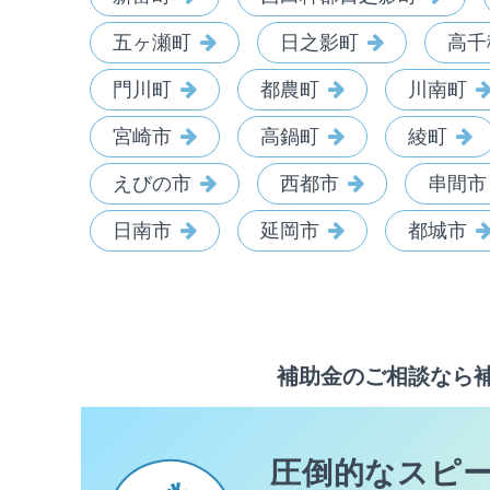
五ヶ瀬町
日之影町
高千
門川町
都農町
川南町
宮崎市
高鍋町
綾町
えびの市
西都市
串間市
日南市
延岡市
都城市
補助金のご相談なら
圧倒的なスピ