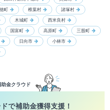
穂町
椎葉村
諸塚村
木城町
西米良村
国富町
高原町
三股町
日向市
小林市
補助金クラウド
ードで
補助金獲得支援！