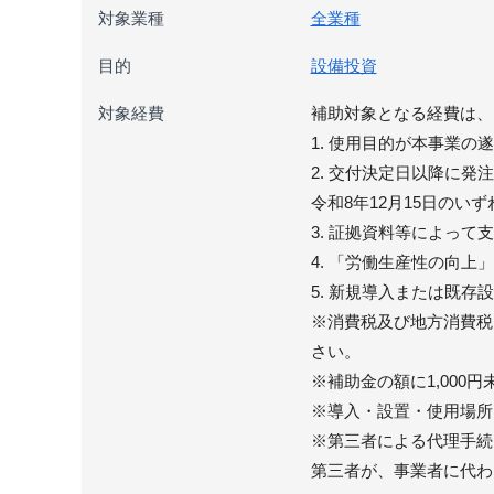
対象業種
全業種
目的
設備投資
対象経費
補助対象となる経費は、
1. 使用目的が本事業
2. 交付決定日以降に
令和8年12月15日のい
3. 証拠資料等によって
4. 「労働生産性の向上
5. 新規導入または既
※消費税及び地方消費税
さい。
※補助金の額に1,00
※導入・設置・使用場所
※第三者による代理手続
第三者が、事業者に代わ