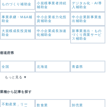
小規模事業者持続
デジタル化・AI導
ものづくり補助金
補助金
入補助金
事業承継・M&A補
中小企業省力化投
中小企業新事業進
助金
資補助金
出補助金
大規模成長投資補
中小企業成長加速
新事業進出・もの
助金
化補助金
づくり商業サービ
ス補助金
都道府県
全国
北海道
青森県
もっと見る
業種から記事を探す
不動産業，リー
飲食業
卸売業