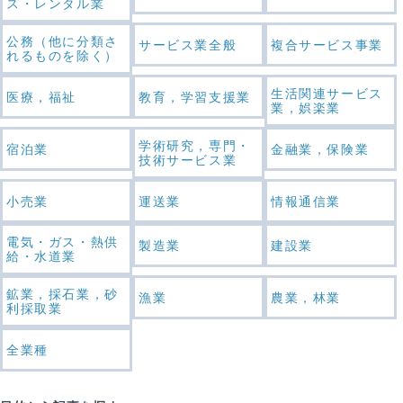
ス・レンタル業
公務（他に分類さ
サービス業全般
複合サービス事業
れるものを除く）
生活関連サービス
医療，福祉
教育，学習支援業
業，娯楽業
学術研究，専門・
宿泊業
金融業，保険業
技術サービス業
小売業
運送業
情報通信業
電気・ガス・熱供
製造業
建設業
給・水道業
鉱業，採石業，砂
漁業
農業，林業
利採取業
全業種