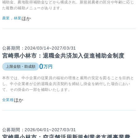
補助金、農地取得補助金などから構成され、新規就農者の区分や年齢に応じ
た複数の補助メニューがあります。
ほか
農業，林業
公募期間：2024/03/14~2027/03/31
宮崎県小林市：退職金共済加入促進補助金制度
0
万円
上限金額・助成額
本市では、中小企業の従業員の福祉の増進と雇用の安定を図ることを目的と
し、中小企業者が公的退職金共済契約を締結し掛金を納付した場合におい
て、その掛金の一部を補助いたします。
ほか
全業種
公募期間：2026/04/01~2027/03/31
宮崎県小林市：空店舗活用新規創業者支援事業費