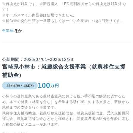
※買換えが対象です。※新規購入、LED照明器具からの買換えは対象外で
す！
※オールスマイル商品券は使用できません。
※補助金の交付申請は一世帯もしくは一中小企業者につき1回限りです。
ほか
全業種
公募期間：2026/07/01~2026/12/28
宮崎県小林市：就農総合支援事業（就農移住支援
補助金）
100
万円
上限金額・助成額
小林市の基幹産業である農林畜産業における担い手不足の解消に資するた
め、本市で就農（林業を含む）を希望する移住者に対する支援と、研修から
就農までの支援を行う事業です。
就農移住支援補助金、就農研修支援補助金、就農支援補助金、受入支援機関
補助金、農地取得補助金などから構成され、新規就農者の区分や年齢に応じ
た複数の補助メニューがあります。