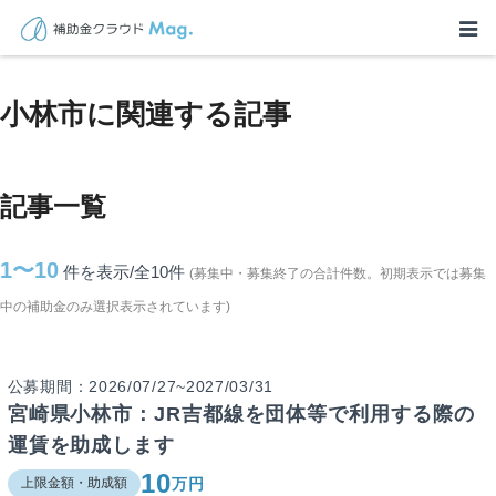
TOP
>
補助金・助成金詳細
>
宮崎県
>
小林市に関連する記事
小林市に関連する記事
記事一覧
1〜10
件を表示/全10
件
(募集中・募集終了の合計件数。初期表示では募集
中の補助金のみ選択表示されています)
公募期間：2026/07/27~2027/03/31
宮崎県小林市：JR吉都線を団体等で利用する際の
運賃を助成します
10
万円
上限金額・助成額