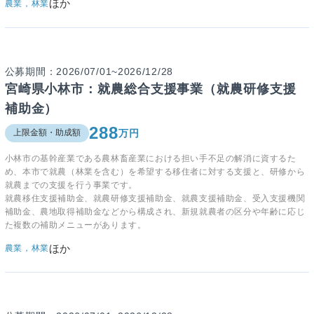
ほか
農業，林業
公募期間：2026/07/01~2026/12/28
宮崎県小林市：就農総合支援事業（就農研修支援
補助金）
288
万円
上限金額・助成額
小林市の基幹産業である農林畜産業における担い手不足の解消に資するた
め、本市で就農（林業を含む）を希望する移住者に対する支援と、研修から
就農までの支援を行う事業です。
就農移住支援補助金、就農研修支援補助金、就農支援補助金、受入支援機関
補助金、農地取得補助金などから構成され、新規就農者の区分や年齢に応じ
た複数の補助メニューがあります。
ほか
農業，林業