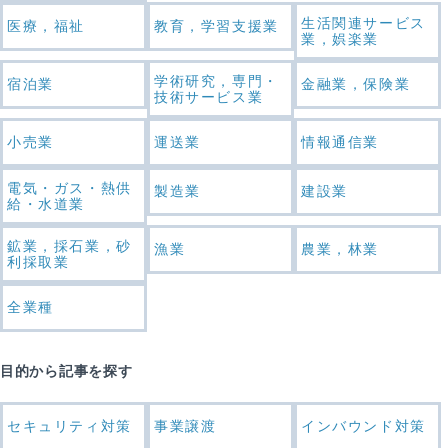
生活関連サービス
医療，福祉
教育，学習支援業
業，娯楽業
学術研究，専門・
宿泊業
金融業，保険業
技術サービス業
小売業
運送業
情報通信業
電気・ガス・熱供
製造業
建設業
給・水道業
鉱業，採石業，砂
漁業
農業，林業
利採取業
全業種
目的から記事を探す
セキュリティ対策
事業譲渡
インバウンド対策