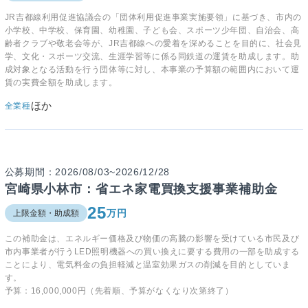
JR吉都線利用促進協議会の「団体利用促進事業実施要領」に基づき、市内の
小学校、中学校、保育園、幼稚園、子ども会、スポーツ少年団、自治会、高
齢者クラブや敬老会等が、JR吉都線への愛着を深めることを目的に、社会見
学、文化・スポーツ交流、生涯学習等に係る同鉄道の運賃を助成します。助
成対象となる活動を行う団体等に対し、本事業の予算額の範囲内において運
賃の実費全額を助成します。
ほか
全業種
公募期間：2026/08/03~2026/12/28
宮崎県小林市：省エネ家電買換支援事業補助金
25
万円
上限金額・助成額
この補助金は、エネルギー価格及び物価の高騰の影響を受けている市民及び
市内事業者が行うLED照明機器への買い換えに要する費用の一部を助成する
ことにより、電気料金の負担軽減と温室効果ガスの削減を目的としていま
す。
予算：16,000,000円（先着順、予算がなくなり次第終了）