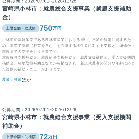
公募期間：2026/07/01~2026/12/28
宮崎県小林市：就農総合支援事業（就農支援補助
金）
750
万円
上限金額・助成額
小林市の基幹産業である農林畜産業における担い手不足の解消に資するた
め、本市で就農（林業を含む）を希望する移住者に対する支援と、研修から
就農までの支援を行う事業です。
就農移住支援補助金、就農研修支援補助金、就農支援補助金、受入支援機関
補助金、農地取得補助金などから構成され、新規就農者の区分や年齢に応じ
た複数の補助メニューがあります。
ほか
農業，林業
公募期間：2026/07/01~2026/12/28
宮崎県小林市：就農総合支援事業（受入支援機関
補助金）
72
万円
上限金額・助成額