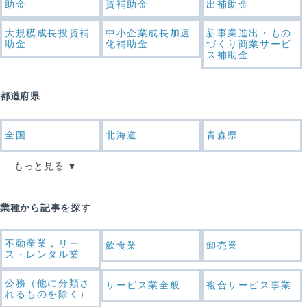
助金
資補助金
出補助金
大規模成長投資補
中小企業成長加速
新事業進出・もの
助金
化補助金
づくり商業サービ
ス補助金
都道府県
全国
北海道
青森県
もっと見る
業種から記事を探す
不動産業，リー
飲食業
卸売業
ス・レンタル業
公務（他に分類さ
サービス業全般
複合サービス事業
れるものを除く）