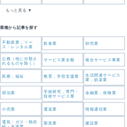
もっと見る
業種から記事を探す
不動産業，リー
飲食業
卸売業
ス・レンタル業
公務（他に分類さ
サービス業全般
複合サービス事業
れるものを除く）
生活関連サービス
医療，福祉
教育，学習支援業
業，娯楽業
学術研究，専門・
宿泊業
金融業，保険業
技術サービス業
小売業
運送業
情報通信業
電気・ガス・熱供
製造業
建設業
給・水道業