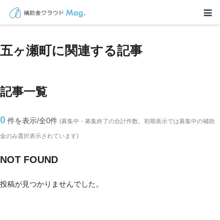
TOP
>
補助金・助成金詳細
>
宮崎県
>
五ヶ瀬町に関連する記事
五ヶ瀬町に関連する記事
記事一覧
0
件を表示/全0
件
(募集中・募集終了の合計件数。初期表示では募集中の補助
金のみ選択表示されています)
NOT FOUND
投稿が見つかりませんでした。