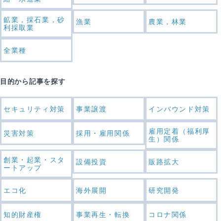
鉱業，採石業，砂
漁業
農業，林業
利採取業
全業種
目的から記事を探す
セキュリティ対策
事業譲渡
インバウンド対策
雇用定着（福利厚
災害対策
採用・雇用関係
生）関係
創業・起業・スタ
設備投資
販路拡大
ートアップ
エコ化
海外展開
研究開発
知的財産権
事業再生・転換
コロナ関係