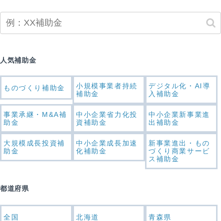
人気補助金
小規模事業者持続
デジタル化・AI導
ものづくり補助金
補助金
入補助金
事業承継・M&A補
中小企業省力化投
中小企業新事業進
助金
資補助金
出補助金
大規模成長投資補
中小企業成長加速
新事業進出・もの
助金
化補助金
づくり商業サービ
ス補助金
都道府県
全国
北海道
青森県