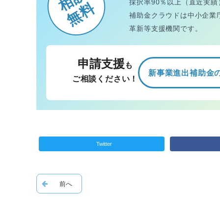
採択率90％以上（直近実績
無料
補助金クラウドは中小企業
革新等支援機関です。
申請支援
も
新事業進出補助金
ご相談ください！
Twitter