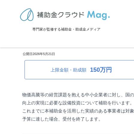
TOP
>
補助金・助成金詳細
>
販路拡大
>
千葉県君津市：物価高騰対策
専門家が監修する補助金・助成金メディア
千葉県君津市：物価高騰対策君
2026年5月21日
150万円
上限金額・助成額
物価高騰等の経営課題を抱える中小企業者に対し、国
向上の実現に必要な設備投資について補助を行います
これまでに本補助金を活用した実績のある事業者は対
予算に達した場合、受付を終了します。