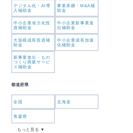
デジタル化・AI導
事業承継・M&A補
入補助金
助金
中小企業省力化投
中小企業新事業進
資補助金
出補助金
大規模成長投資補
中小企業成長加速
助金
化補助金
新事業進出・もの
づくり商業サービ
ス補助金
都道府県
全国
北海道
青森県
もっと見る