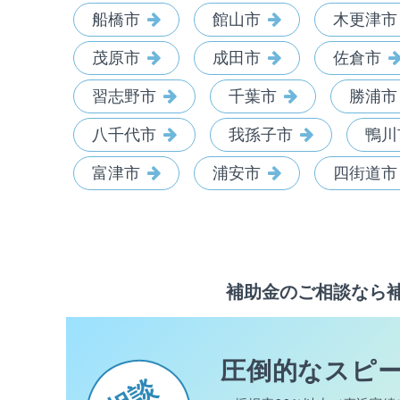
船橋市
館山市
木更津市
茂原市
成田市
佐倉市
習志野市
千葉市
勝浦市
八千代市
我孫子市
鴨川
富津市
浦安市
四街道市
補助金のご相談なら
圧倒的なスピ
相談