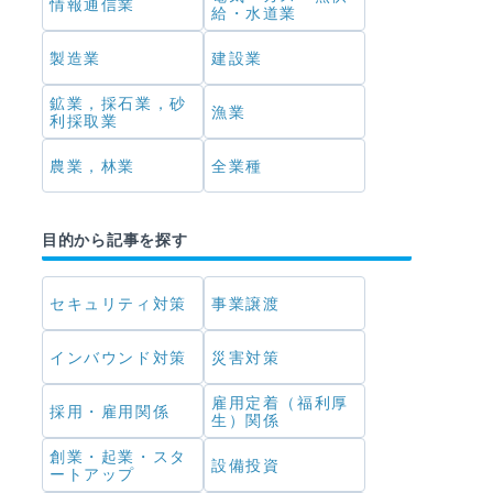
情報通信業
給・水道業
製造業
建設業
鉱業，採石業，砂
漁業
利採取業
農業，林業
全業種
目的から記事を探す
セキュリティ対策
事業譲渡
インバウンド対策
災害対策
雇用定着（福利厚
採用・雇用関係
生）関係
創業・起業・スタ
設備投資
ートアップ