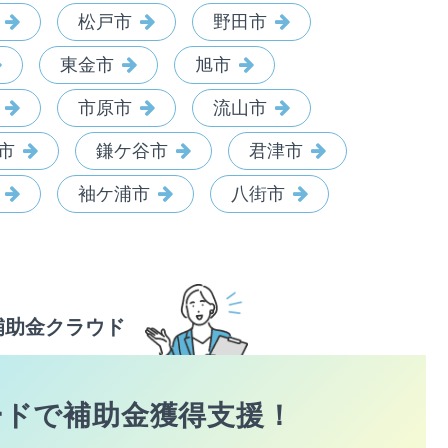
松戸市
野田市
東金市
旭市
市原市
流山市
市
鎌ケ谷市
君津市
袖ケ浦市
八街市
補助金クラウド
ードで
補助金獲得支援！