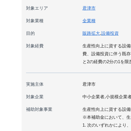
対象エリア
君津市
対象業種
全業種
目的
販路拡大
,
設備投資
対象経費
生産性向上に資する設備
費、設備投資に伴う既存
と2の経費の2分の1を限
実施主体
君津市
対象企業
中小企業者,小規模企業
補助対象事業
生産性向上に資する設備
※本補助金において、生
1. 次のいずれかによ