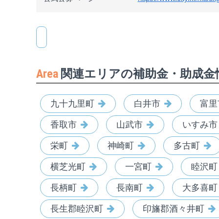
Area
関連エリアの補助金・助成金
九十九里町
白井市
富里
香取市
山武市
いすみ市
栄町
神崎町
多古町
横芝光町
一宮町
睦沢町
長柄町
長南町
大多喜町
長生郡睦沢町
印旛郡酒々井町