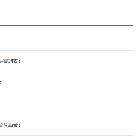
要望調査）
業
資奨励金）