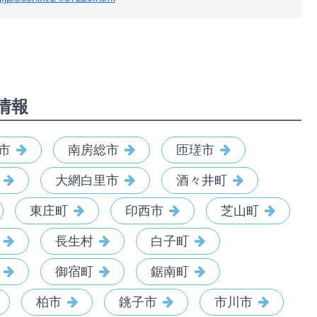
情報
市
南房総市
匝瑳市
大網白里市
酒々井町
東庄町
印西市
芝山町
長生村
白子町
御宿町
鋸南町
柏市
銚子市
市川市