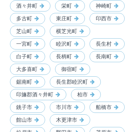
酒々井町
栄町
神崎町
多古町
東庄町
印西市
芝山町
横芝光町
一宮町
睦沢町
長生村
白子町
長柄町
長南町
大多喜町
御宿町
鋸南町
長生郡睦沢町
印旛郡酒々井町
柏市
銚子市
市川市
船橋市
館山市
木更津市