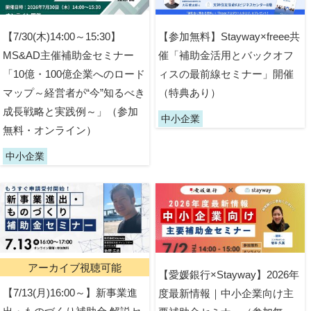
【7/30(木)14:00～15:30】
【参加無料】Stayway×freee共
MS&AD主催補助金セミナー
催「補助金活用とバックオフ
「10億・100億企業へのロード
ィスの最前線セミナー」開催
マップ～経営者が“今”知るべき
（特典あり）
成長戦略と実践例～」（参加
中小企業
無料・オンライン）
中小企業
アーカイブ視聴可能
【愛媛銀行×Stayway】2026年
【7/13(月)16:00～】新事業進
度最新情報｜中小企業向け主