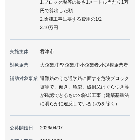
1.ブロック塀等の長さ1メートル当たり1万
円で算出した額
2.除却工事に要する費用の1/2
3.10万円
実施主体
君津市
対象企業
大企業,中堅企業,中小企業者,小規模企業者
補助対象事業
避難路のうち通学路に面する危険ブロック
塀等で、傾き、亀裂、破損又はぐらつき等
が確認できるものの除却工事（建築基準法
に明らかに違反しているものを除く）
公募開始日
2026/04/07