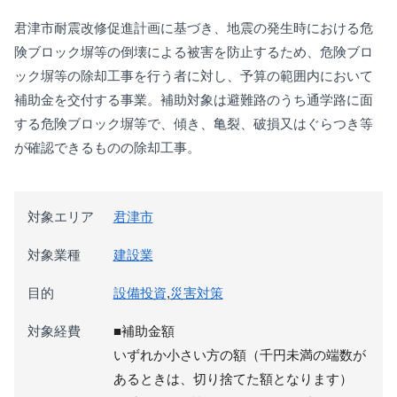
君津市耐震改修促進計画に基づき、地震の発生時における危
険ブロック塀等の倒壊による被害を防止するため、危険ブロ
ック塀等の除却工事を行う者に対し、予算の範囲内において
補助金を交付する事業。補助対象は避難路のうち通学路に面
する危険ブロック塀等で、傾き、亀裂、破損又はぐらつき等
が確認できるものの除却工事。
対象エリア
君津市
対象業種
建設業
目的
設備投資
,
災害対策
対象経費
■補助金額
いずれか小さい方の額（千円未満の端数が
あるときは、切り捨てた額となります）