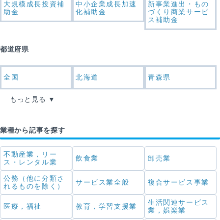
大規模成長投資補
中小企業成長加速
新事業進出・もの
助金
化補助金
づくり商業サービ
ス補助金
都道府県
全国
北海道
青森県
もっと見る
業種から記事を探す
不動産業，リー
飲食業
卸売業
ス・レンタル業
公務（他に分類さ
サービス業全般
複合サービス事業
れるものを除く）
生活関連サービス
医療，福祉
教育，学習支援業
業，娯楽業