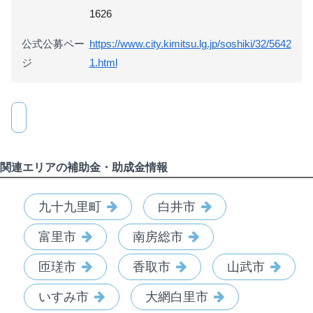
1626
公式公募ペー
https://www.city.kimitsu.lg.jp/soshiki/32/5642
ジ
1.html
関連エリアの補助金・助成金情報
九十九里町
白井市
富里市
南房総市
匝瑳市
香取市
山武市
いすみ市
大網白里市