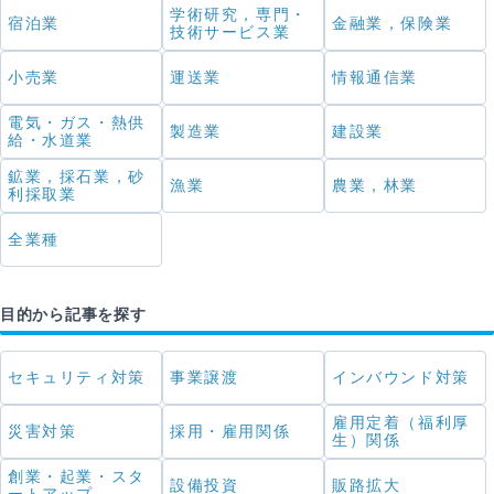
学術研究，専門・
宿泊業
金融業，保険業
技術サービス業
小売業
運送業
情報通信業
電気・ガス・熱供
製造業
建設業
給・水道業
鉱業，採石業，砂
漁業
農業，林業
利採取業
全業種
目的から記事を探す
セキュリティ対策
事業譲渡
インバウンド対策
雇用定着（福利厚
災害対策
採用・雇用関係
生）関係
創業・起業・スタ
設備投資
販路拡大