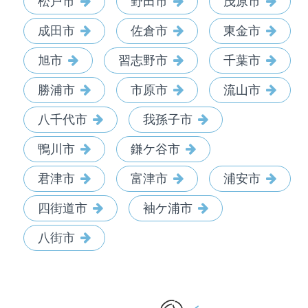
松戸市
野田市
茂原市
成田市
佐倉市
東金市
旭市
習志野市
千葉市
勝浦市
市原市
流山市
八千代市
我孫子市
鴨川市
鎌ケ谷市
君津市
富津市
浦安市
四街道市
袖ケ浦市
八街市