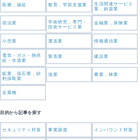
生活関連サービス
医療，福祉
教育，学習支援業
業，娯楽業
学術研究，専門・
宿泊業
金融業，保険業
技術サービス業
小売業
運送業
情報通信業
電気・ガス・熱供
製造業
建設業
給・水道業
鉱業，採石業，砂
漁業
農業，林業
利採取業
全業種
目的から記事を探す
セキュリティ対策
事業譲渡
インバウンド対策