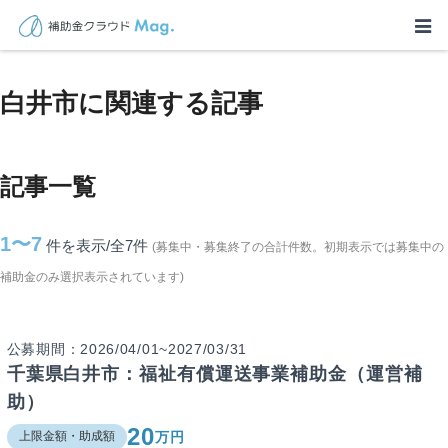
TOP
>
補助金・助成金詳細
>
千葉県
>
白井市に関連する記事
白井市に関連する記事
記事一覧
1〜7
件を表示/全7
件
(募集中・募集終了の合計件数。初期表示では募集中の
補助金のみ選択表示されています)
公募期間：2026/04/01~2027/03/31
千葉県白井市：福祉有償運送事業補助金（運営補
助）
20
万円
上限金額・助成額