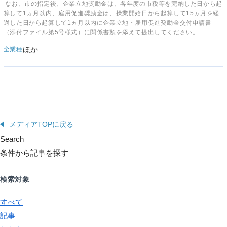
なお、市の指定後、企業立地奨励金は、各年度の市税等を完納した日から起
算して1ヵ月以内、雇用促進奨励金は、操業開始日から起算して15ヵ月を経
過した日から起算して1ヵ月以内に企業立地・雇用促進奨励金交付申請書
（添付ファイル第5号様式）に関係書類を添えて提出してください。
ほか
全業種
メディアTOPに戻る
Search
条件から記事を探す
検索対象
すべて
記事