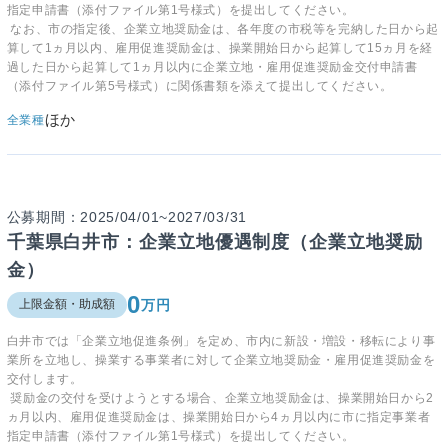
指定申請書（添付ファイル第1号様式）を提出してください。
なお、市の指定後、企業立地奨励金は、各年度の市税等を完納した日から起
算して1ヵ月以内、雇用促進奨励金は、操業開始日から起算して15ヵ月を経
過した日から起算して1ヵ月以内に企業立地・雇用促進奨励金交付申請書
（添付ファイル第5号様式）に関係書類を添えて提出してください。
ほか
全業種
公募期間：2025/04/01~2027/03/31
千葉県白井市：企業立地優遇制度（企業立地奨励
金）
0
万円
上限金額・助成額
白井市では「企業立地促進条例」を定め、市内に新設・増設・移転により事
業所を立地し、操業する事業者に対して企業立地奨励金・雇用促進奨励金を
交付します。
奨励金の交付を受けようとする場合、企業立地奨励金は、操業開始日から2
ヵ月以内、雇用促進奨励金は、操業開始日から4ヵ月以内に市に指定事業者
指定申請書（添付ファイル第1号様式）を提出してください。