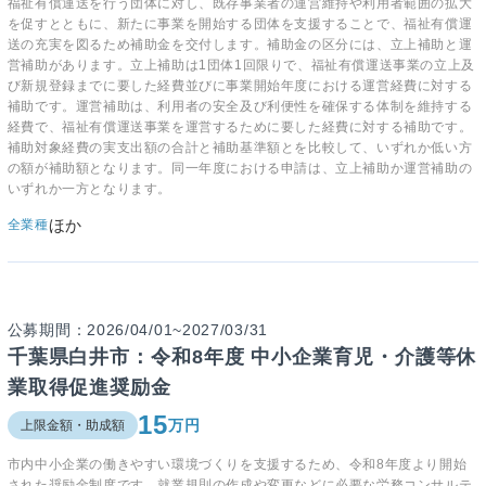
福祉有償運送を行う団体に対し、既存事業者の運営維持や利用者範囲の拡大
を促すとともに、新たに事業を開始する団体を支援することで、福祉有償運
送の充実を図るため補助金を交付します。補助金の区分には、立上補助と運
営補助があります。立上補助は1団体1回限りで、福祉有償運送事業の立上及
び新規登録までに要した経費並びに事業開始年度における運営経費に対する
補助です。運営補助は、利用者の安全及び利便性を確保する体制を維持する
経費で、福祉有償運送事業を運営するために要した経費に対する補助です。
補助対象経費の実支出額の合計と補助基準額とを比較して、いずれか低い方
の額が補助額となります。同一年度における申請は、立上補助か運営補助の
いずれか一方となります。
ほか
全業種
公募期間：2026/04/01~2027/03/31
千葉県白井市：令和8年度 中小企業育児・介護等休
業取得促進奨励金
15
万円
上限金額・助成額
市内中小企業の働きやすい環境づくりを支援するため、令和8年度より開始
された奨励金制度です。就業規則の作成や変更などに必要な労務コンサルテ