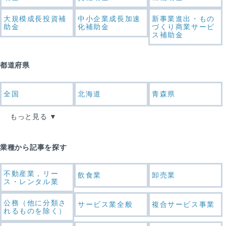
大規模成長投資補
中小企業成長加速
新事業進出・もの
助金
化補助金
づくり商業サービ
ス補助金
都道府県
全国
北海道
青森県
もっと見る
業種から記事を探す
不動産業，リー
飲食業
卸売業
ス・レンタル業
公務（他に分類さ
サービス業全般
複合サービス事業
れるものを除く）