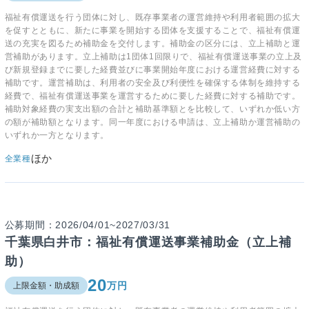
福祉有償運送を行う団体に対し、既存事業者の運営維持や利用者範囲の拡大
を促すとともに、新たに事業を開始する団体を支援することで、福祉有償運
送の充実を図るため補助金を交付します。補助金の区分には、立上補助と運
営補助があります。立上補助は1団体1回限りで、福祉有償運送事業の立上及
び新規登録までに要した経費並びに事業開始年度における運営経費に対する
補助です。運営補助は、利用者の安全及び利便性を確保する体制を維持する
経費で、福祉有償運送事業を運営するために要した経費に対する補助です。
補助対象経費の実支出額の合計と補助基準額とを比較して、いずれか低い方
の額が補助額となります。同一年度における申請は、立上補助か運営補助の
いずれか一方となります。
ほか
全業種
公募期間：2026/04/01~2027/03/31
千葉県白井市：福祉有償運送事業補助金（立上補
助）
20
万円
上限金額・助成額