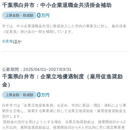
千葉県白井市：中小企業退職金共済掛金補助
0
万円
上限金額・助成額
市では、中小企業退職金共済に新規加入した市内の事業主に対し、被共済者
（従業員）掛け金の一部を補助しています。
ほか
全業種
公募期間：2025/04/01~2027/03/31
千葉県白井市：企業立地優遇制度（雇用促進奨励
金）
0
万円
上限金額・助成額
白井市では「企業立地促進条例」を定め、市内に新設・増設・移転により事
業所を立地し、操業する事業者に対して企業立地奨励金・雇用促進奨励金を
交付します。
奨励金の交付を受けようとする場合、企業立地奨励金は、操業開始日から2
ヵ月以内、雇用促進奨励金は、操業開始日から4ヵ月以内に市に指定事業者