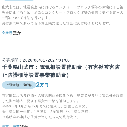
山武市では、地震発生時におけるコンクリートブロック塀等の倒壊による被
害を防止するため、危険なコンクリートブロック塀等の撤去に要する費用の
一部について補助を行います。
受付期間中であっても予算上限に達した場合は受付終了となります。
ほか
全業種
公募期間：2026/06/01~2027/01/08
千葉県山武市：電気柵設置補助金（有害獣被害防
止防護柵等設置事業補助金）
2
万円
上限金額・助成額
有害獣による農作物への被害防止を図るため、農業者が農地に電気柵を設置
した際の購入に要する経費の一部を補助します。
※令和8年1月から12月までに購入し、設置したもの。
※申請は同一年度に1回限り、2年連続での申請は不可。
※補助金の申請が予算に達した時点で受付終了。
ほか
農業，林業