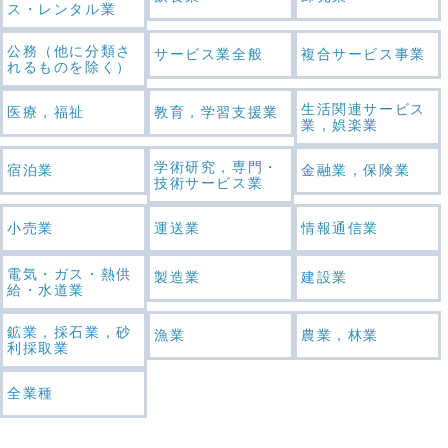
ス・レンタル業
公務（他に分類さ
サービス業全般
複合サービス事業
れるものを除く）
生活関連サービス
医療，福祉
教育，学習支援業
業，娯楽業
学術研究，専門・
宿泊業
金融業，保険業
技術サービス業
小売業
運送業
情報通信業
電気・ガス・熱供
製造業
建設業
給・水道業
鉱業，採石業，砂
漁業
農業，林業
利採取業
全業種