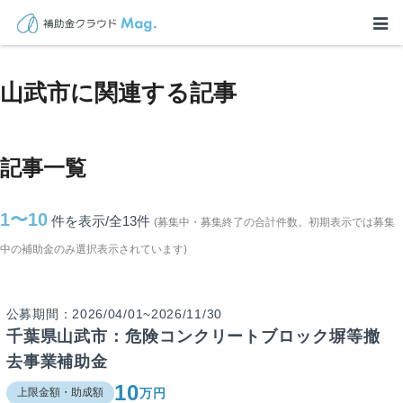
TOP
>
補助金・助成金詳細
>
千葉県
>
山武市に関連する記事
山武市に関連する記事
記事一覧
1〜10
件を表示/全13
件
(募集中・募集終了の合計件数。初期表示では募集
中の補助金のみ選択表示されています)
公募期間：2026/04/01~2026/11/30
千葉県山武市：危険コンクリートブロック塀等撤
去事業補助金
10
万円
上限金額・助成額