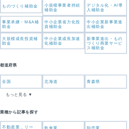
小規模事業者持続
デジタル化・AI導
ものづくり補助金
補助金
入補助金
事業承継・M&A補
中小企業省力化投
中小企業新事業進
助金
資補助金
出補助金
大規模成長投資補
中小企業成長加速
新事業進出・もの
助金
化補助金
づくり商業サービ
ス補助金
都道府県
全国
北海道
青森県
もっと見る
業種から記事を探す
不動産業，リー
飲食業
卸売業