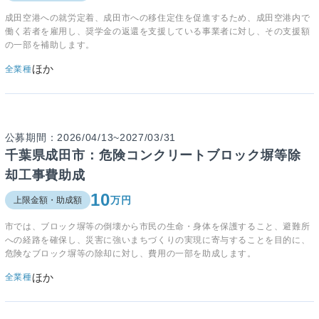
成田空港への就労定着、成田市への移住定住を促進するため、成田空港内で
働く若者を雇用し、奨学金の返還を支援している事業者に対し、その支援額
の一部を補助します。
ほか
全業種
公募期間：2026/04/13~2027/03/31
千葉県成田市：危険コンクリートブロック塀等除
却工事費助成
10
万円
上限金額・助成額
市では、ブロック塀等の倒壊から市民の生命・身体を保護すること、避難所
への経路を確保し、災害に強いまちづくりの実現に寄与することを目的に、
危険なブロック塀等の除却に対し、費用の一部を助成します。
ほか
全業種