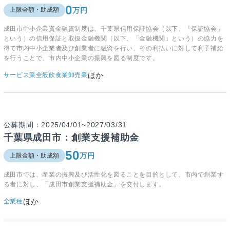
0
万円
上限金額・助成額
成田市中小企業資金融資制度は、千葉県信用保証協会（以下、「保証協会」
という）の信用保証と取扱金融機関（以下、「金融機関」という）の協力を
得て市内中小企業者及び創業者に融資を行い、その利払いに対して利子補給
を行うことで、市内中小企業の振興を図る制度です。
ほか
サービス業全般
飲食業
卸売業
公募期間：2025/04/01~2027/03/31
千葉県成田市：創業支援補助金
50
万円
上限金額・助成額
成田市では、産業の振興及び活性化を図ることを目的として、市内で創業す
る者に対し、「成田市創業支援補助金」を交付します。
ほか
全業種