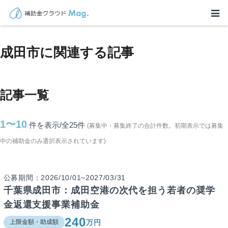
TOP
>
補助金・助成金詳細
>
千葉県
>
成田市に関連する記事
成田市に関連する記事
記事一覧
1〜10
件を表示/全25
件
(募集中・募集終了の合計件数。初期表示では募集
中の補助金のみ選択表示されています)
公募期間：2026/10/01~2027/03/31
千葉県成田市：成田空港の次代を担う若者の奨学
金返還支援事業補助金
240
万円
上限金額・助成額