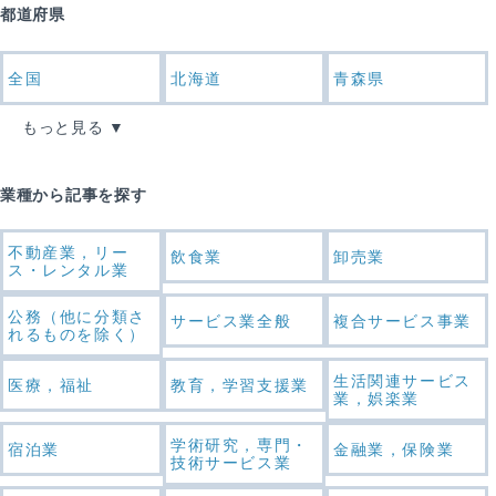
都道府県
全国
北海道
青森県
もっと見る
業種から記事を探す
不動産業，リー
飲食業
卸売業
ス・レンタル業
公務（他に分類さ
サービス業全般
複合サービス事業
れるものを除く）
生活関連サービス
医療，福祉
教育，学習支援業
業，娯楽業
学術研究，専門・
宿泊業
金融業，保険業
技術サービス業