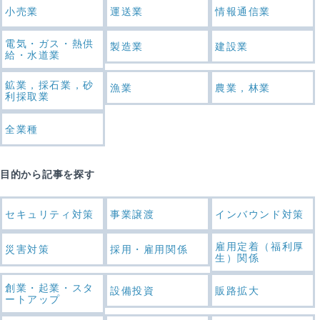
小売業
運送業
情報通信業
電気・ガス・熱供
製造業
建設業
給・水道業
鉱業，採石業，砂
漁業
農業，林業
利採取業
全業種
目的から記事を探す
セキュリティ対策
事業譲渡
インバウンド対策
雇用定着（福利厚
災害対策
採用・雇用関係
生）関係
創業・起業・スタ
設備投資
販路拡大
ートアップ