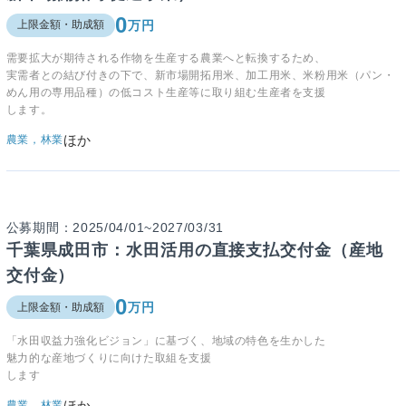
0
万円
上限金額・助成額
需要拡大が期待される作物を生産する農業へと転換するため、
実需者との結び付きの下で、新市場開拓用米、加工用米、米粉用米（パン・
めん用の専用品種）の低コスト生産等に取り組む生産者を支援
します。
ほか
農業，林業
公募期間：2025/04/01~2027/03/31
千葉県成田市：水田活用の直接支払交付金（産地
交付金）
0
万円
上限金額・助成額
「水田収益力強化ビジョン」に基づく、地域の特色を生かした
魅力的な産地づくりに向けた取組を支援
します
ほか
農業，林業