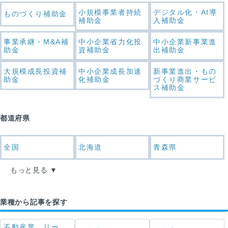
小規模事業者持続
デジタル化・AI導
ものづくり補助金
補助金
入補助金
事業承継・M&A補
中小企業省力化投
中小企業新事業進
助金
資補助金
出補助金
大規模成長投資補
中小企業成長加速
新事業進出・もの
助金
化補助金
づくり商業サービ
ス補助金
都道府県
全国
北海道
青森県
もっと見る
業種から記事を探す
不動産業，リー