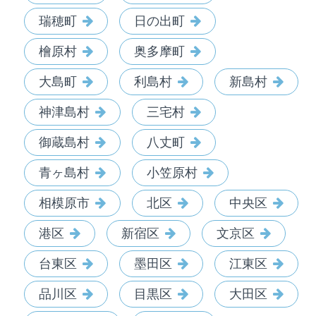
瑞穂町
日の出町
檜原村
奥多摩町
大島町
利島村
新島村
神津島村
三宅村
御蔵島村
八丈町
青ヶ島村
小笠原村
相模原市
北区
中央区
港区
新宿区
文京区
台東区
墨田区
江東区
品川区
目黒区
大田区