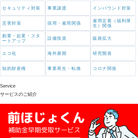
セキュリティ対策
事業譲渡
インバウンド対策
雇用定着（福利厚
災害対策
採用・雇用関係
生）関係
創業・起業・スタ
設備投資
販路拡大
ートアップ
エコ化
海外展開
研究開発
知的財産権
事業再生・転換
コロナ関係
Service
サービスのご紹介