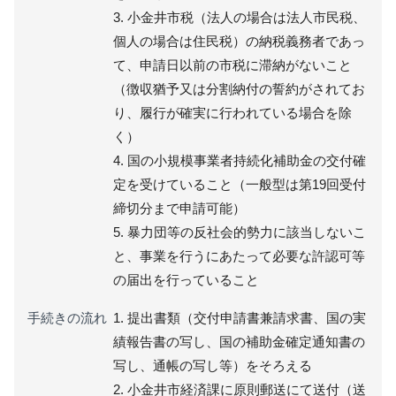
3. 小金井市税（法人の場合は法人市民税、
個人の場合は住民税）の納税義務者であっ
て、申請日以前の市税に滞納がないこと
（徴収猶予又は分割納付の誓約がされてお
り、履行が確実に行われている場合を除
く）
4. 国の小規模事業者持続化補助金の交付確
定を受けていること（一般型は第19回受付
締切分まで申請可能）
5. 暴力団等の反社会的勢力に該当しないこ
と、事業を行うにあたって必要な許認可等
の届出を行っていること
手続きの流れ
1. 提出書類（交付申請書兼請求書、国の実
績報告書の写し、国の補助金確定通知書の
写し、通帳の写し等）をそろえる
2. 小金井市経済課に原則郵送にて送付（送