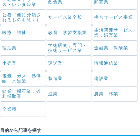
飲食業
卸売業
ス・レンタル業
公務（他に分類さ
サービス業全般
複合サービス事業
れるものを除く）
生活関連サービス
医療，福祉
教育，学習支援業
業，娯楽業
学術研究，専門・
宿泊業
金融業，保険業
技術サービス業
小売業
運送業
情報通信業
電気・ガス・熱供
製造業
建設業
給・水道業
鉱業，採石業，砂
漁業
農業，林業
利採取業
全業種
目的から記事を探す