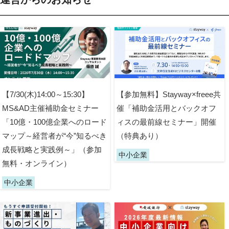
【7/30(木)14:00～15:30】
【参加無料】Stayway×freee共
MS&AD主催補助金セミナー
催「補助金活用とバックオフ
「10億・100億企業へのロード
ィスの最前線セミナー」開催
マップ～経営者が“今”知るべき
（特典あり）
成長戦略と実践例～」（参加
中小企業
無料・オンライン）
中小企業