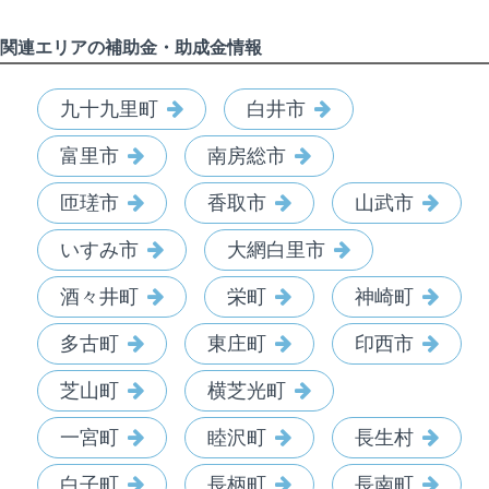
関連エリアの補助金・助成金情報
九十九里町
白井市
富里市
南房総市
匝瑳市
香取市
山武市
いすみ市
大網白里市
酒々井町
栄町
神崎町
多古町
東庄町
印西市
芝山町
横芝光町
一宮町
睦沢町
長生村
白子町
長柄町
長南町