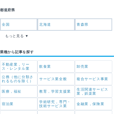
都道府県
全国
北海道
青森県
もっと見る
業種から記事を探す
不動産業，リー
飲食業
卸売業
ス・レンタル業
公務（他に分類さ
サービス業全般
複合サービス事業
れるものを除く）
生活関連サービス
医療，福祉
教育，学習支援業
業，娯楽業
学術研究，専門・
宿泊業
金融業，保険業
技術サービス業