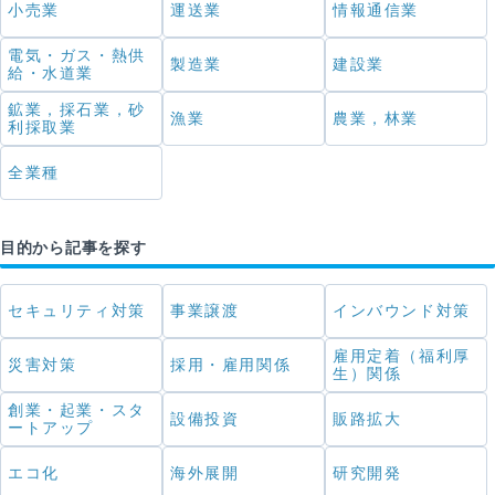
小売業
運送業
情報通信業
電気・ガス・熱供
製造業
建設業
給・水道業
鉱業，採石業，砂
漁業
農業，林業
利採取業
全業種
目的から記事を探す
セキュリティ対策
事業譲渡
インバウンド対策
雇用定着（福利厚
災害対策
採用・雇用関係
生）関係
創業・起業・スタ
設備投資
販路拡大
ートアップ
エコ化
海外展開
研究開発