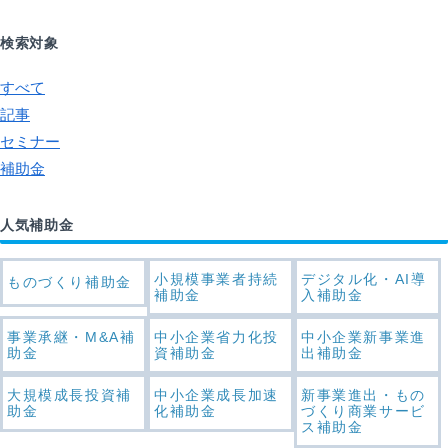
検索対象
すべて
記事
セミナー
補助金
人気補助金
小規模事業者持続
デジタル化・AI導
ものづくり補助金
補助金
入補助金
事業承継・M&A補
中小企業省力化投
中小企業新事業進
助金
資補助金
出補助金
大規模成長投資補
中小企業成長加速
新事業進出・もの
助金
化補助金
づくり商業サービ
ス補助金