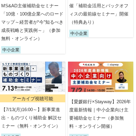
MS&AD主催補助金セミナー
催「補助金活用とバックオフ
「10億・100億企業へのロード
ィスの最前線セミナー」開催
マップ～経営者が“今”知るべき
（特典あり）
成長戦略と実践例～」（参加
中小企業
無料・オンライン）
中小企業
アーカイブ視聴可能
【愛媛銀行×Stayway】2026年
【7/13(月)16:00～】新事業進
度最新情報｜中小企業向け主
出・ものづくり補助金 解説セ
要補助金セミナー（参加無
ミナー（無料・オンライン）
料・オンライン開催）