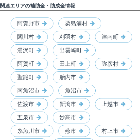
関連エリアの補助金・助成金情報
阿賀野市
粟島浦村
関川村
刈羽村
津南町
湯沢町
出雲崎町
阿賀町
田上町
弥彦村
聖籠町
胎内市
南魚沼市
魚沼市
佐渡市
新潟市
上越市
五泉市
妙高市
糸魚川市
燕市
村上市