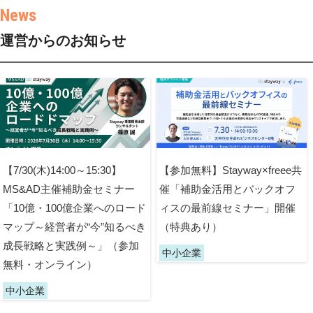
運営からのお知らせ
【7/30(木)14:00～15:30】
【参加無料】Stayway×freee共
MS&AD主催補助金セミナー
催「補助金活用とバックオフ
「10億・100億企業へのロード
ィスの最前線セミナー」開催
マップ～経営者が“今”知るべき
（特典あり）
成長戦略と実践例～」（参加
中小企業
無料・オンライン）
中小企業