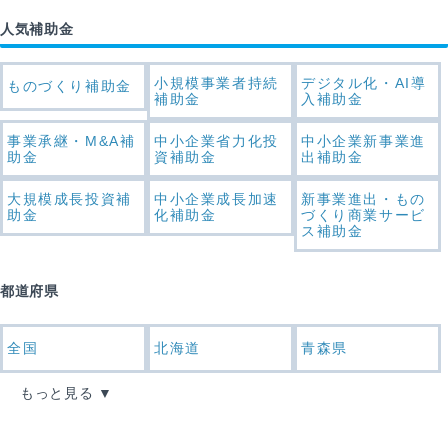
人気補助金
小規模事業者持続
デジタル化・AI導
ものづくり補助金
補助金
入補助金
事業承継・M&A補
中小企業省力化投
中小企業新事業進
助金
資補助金
出補助金
大規模成長投資補
中小企業成長加速
新事業進出・もの
助金
化補助金
づくり商業サービ
ス補助金
都道府県
全国
北海道
青森県
もっと見る