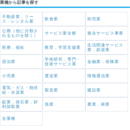
業種から記事を探す
不動産業，リー
飲食業
卸売業
ス・レンタル業
公務（他に分類さ
サービス業全般
複合サービス事業
れるものを除く）
生活関連サービス
医療，福祉
教育，学習支援業
業，娯楽業
学術研究，専門・
宿泊業
金融業，保険業
技術サービス業
小売業
運送業
情報通信業
電気・ガス・熱供
製造業
建設業
給・水道業
鉱業，採石業，砂
漁業
農業，林業
利採取業
全業種