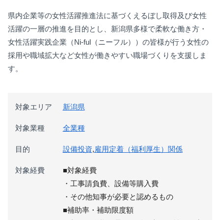
県内企業等の女性活躍推進法に基づくえるぼし取得及び女性
活躍の一層の推進を目的とし、新潟県多様で柔軟な働き方・
女性活躍実践企業（Ni-ful（ニーフル））の皆様が行う女性の
採用や職域拡大など女性が働きやすい職場づくりを支援しま
す。
対象エリア
新潟県
対象業種
全業種
目的
設備投資
,
雇用定着（福利厚生）関係
対象経費
■対象経費
・工事請負費、設備等購入費
・その他知事が必要と認めるもの
■補助率・補助限度額