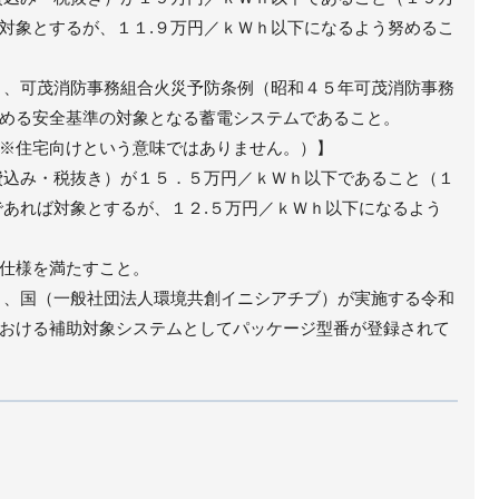
対象とするが、１１.９万円／ｋＷｈ以下になるよう努めるこ
り、可茂消防事務組合火災予防条例（昭和４５年可茂消防事務
める安全基準の対象となる蓄電システムであること。
※住宅向けという意味ではありません。）】
費込み・税抜き）が１５．５万円／ｋＷｈ以下であること（１
であれば対象とするが、１２.５万円／ｋＷｈ以下になるよう
仕様を満たすこと。
り、国（一般社団法人環境共創イニシアチブ）が実施する令和
おける補助対象システムとしてパッケージ型番が登録されて