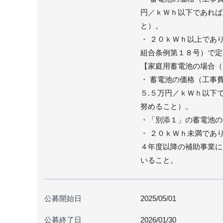
円／ｋＷｈ以下であれば
と）。
・ ２０ｋＷｈ以上であ
組合条例第１８号）で定
【家庭用蓄電池の場合（
・ 蓄電池の価格（工事
５.５万円／ｋＷｈ以下
努めること）。
・「別添１」の蓄電池の
・ ２０ｋＷｈ未満であ
４年度以降の補助事業に
いること。
公募開始日
2025/05/01
公募終了日
2026/01/30