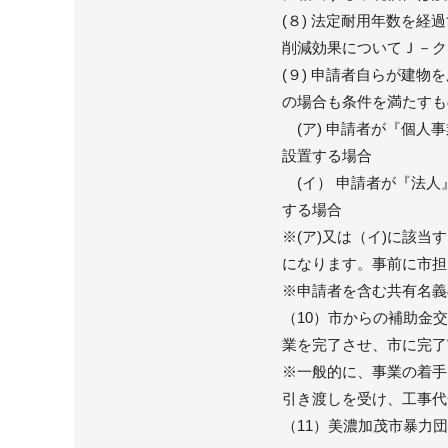
(８) 法定耐用年数を
削減効果についてＪ－ク
(９) 申請者自らが建
の場合も条件を満たすも
(ア) 申請者が『個人
設置する場合
(イ） 申請者が『法人
する場合
※(ア)又は（イ)に該
になります。事前に市担
※申請者を含む共有名義
（10）市からの補助金
業を完了させ、市に完了
※一般的に、事業の着手
引き渡しを受け、工事代
（11）美濃加茂市暴力