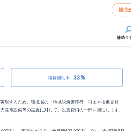
 事業用太陽光発電設備等設置費補助金
補助
補助金
 事業用太陽光発電設備等設置費補助
33％
経費補助率
を実現するため、環境省の「地域脱炭素移行・再エネ推進交付
陽光発電設備等の設置に対して、設置費用の一部を補助します。
000円）、蓄電池が２件（予算残633,000円）です（令和7年6月