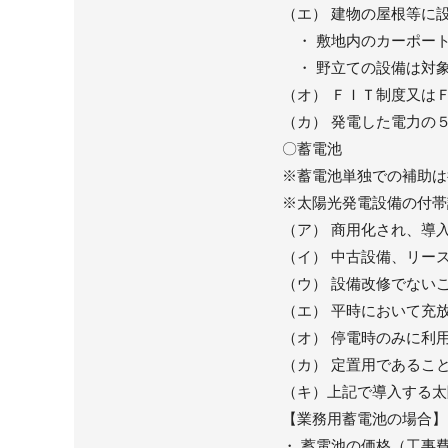
（エ） 建物の屋根等に
・ 敷地内のカーポー
・ 野立ての設備は対
（オ） ＦＩＴ制度又は
（カ） 発電した電力の
〇蓄電池
※蓄電池単独での補助は
※太陽光発電設備の付帯
（ア） 商用化され、導
（イ） 中古設備、リー
（ウ） 設備改修でない
（エ） 平時において充
（オ） 停電時のみに利
（カ） 定置用であるこ
（キ）上記で導入する太
【業務用蓄電池の場合】
・ 蓄電池の価格（工事