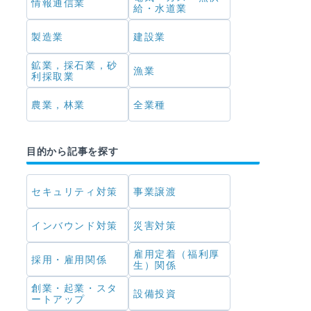
情報通信業
給・水道業
製造業
建設業
鉱業，採石業，砂
漁業
利採取業
農業，林業
全業種
目的から記事を探す
セキュリティ対策
事業譲渡
インバウンド対策
災害対策
雇用定着（福利厚
採用・雇用関係
生）関係
創業・起業・スタ
設備投資
ートアップ