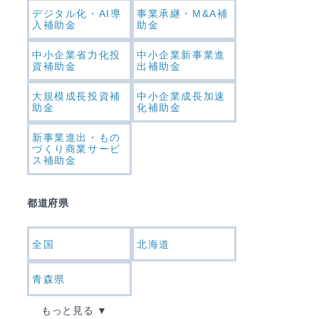
デジタル化・AI導
事業承継・M&A補
入補助金
助金
中小企業省力化投
中小企業新事業進
資補助金
出補助金
大規模成長投資補
中小企業成長加速
助金
化補助金
新事業進出・もの
づくり商業サービ
ス補助金
都道府県
全国
北海道
青森県
もっと見る