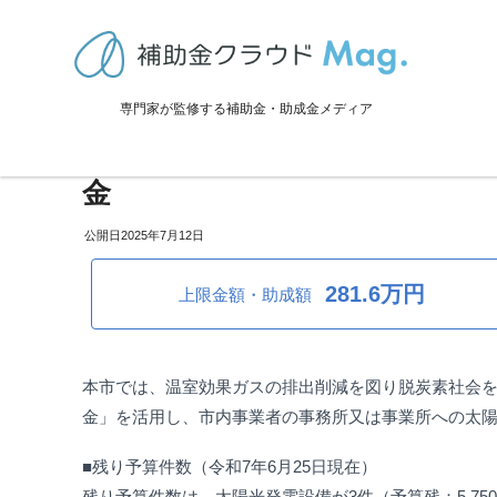
TOP
>
補助金・助成金詳細
>
設備投資
>
岐阜県美濃加茂市：令和7年度
専門家が監修する補助金・助成金メディア
岐阜県美濃加茂市：令和7年度
金
2025年7月12日
281.6万円
上限金額・助成額
本市では、温室効果ガスの排出削減を図り脱炭素社会
金」を活用し、市内事業者の事務所又は事業所への太
■残り予算件数（令和7年6月25日現在）
残り予算件数は、太陽光発電設備が3件（予算残：5,750,