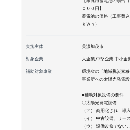
【家庭用蓄電池の場合（
０００円】
蓄電池の価格（工事費込
ｋＷｈ）
実施主体
美濃加茂市
対象企業
大企業,中堅企業,中小企
補助対象事業
環境省の「地域脱炭素移
事業所への太陽光発電設
■補助対象設備の要件
〇太陽光発電設備
（ア） 商用化され、導
（イ） 中古設備、リー
（ウ） 設備改修でない