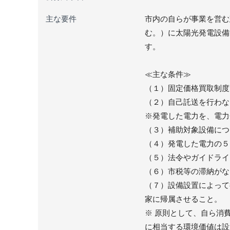
主な要件
市内の自らが事業を営む
む。）に太陽光発電設備
す。
≪主な条件≫
（１）固定価格買取制度
（２）自己託送を行わな
※発電した電力を、電力
（３）補助対象設備につ
（４）発電した電力の５
（５）法令やガイドライ
（６）市税等の滞納がな
（７）設備設置によって
家に帰属させること。
※ 原則として、自ら消
に相当する環境価値は設