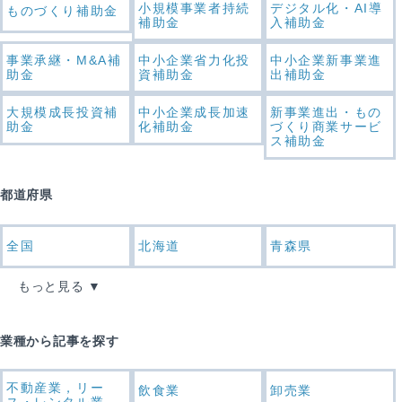
小規模事業者持続
デジタル化・AI導
ものづくり補助金
補助金
入補助金
事業承継・M&A補
中小企業省力化投
中小企業新事業進
助金
資補助金
出補助金
大規模成長投資補
中小企業成長加速
新事業進出・もの
助金
化補助金
づくり商業サービ
ス補助金
都道府県
全国
北海道
青森県
もっと見る
業種から記事を探す
不動産業，リー
飲食業
卸売業
ス・レンタル業