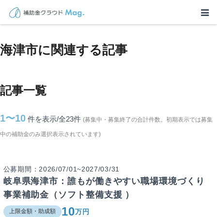
TOP
>
補助金・助成金詳細
>
岐阜県
>
海津市に関連する記事
海津市に関連する記事
記事一覧
1〜10
件を表示/全23
件
(募集中・募集終了の合計件数。初期表示では募集
中の補助金のみ選択表示されています)
公募期間：2026/07/01~2027/03/31
岐阜県海津市：誰もが働きやすい職場環境づくり
事業補助金（ソフト整備支援 ）
10
万円
上限金額・助成額