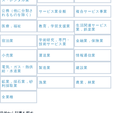
公務（他に分類さ
サービス業全般
複合サービス事業
れるものを除く）
生活関連サービス
医療，福祉
教育，学習支援業
業，娯楽業
学術研究，専門・
宿泊業
金融業，保険業
技術サービス業
小売業
運送業
情報通信業
電気・ガス・熱供
製造業
建設業
給・水道業
鉱業，採石業，砂
漁業
農業，林業
利採取業
全業種
目的から記事を探す