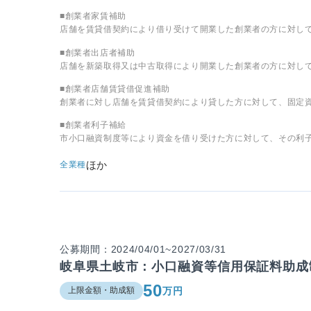
■創業者家賃補助
店舗を賃貸借契約により借り受けて開業した創業者の方に対し
■創業者出店者補助
店舗を新築取得又は中古取得により開業した創業者の方に対し
■創業者店舗賃貸借促進補助
創業者に対し店舗を賃貸借契約により貸した方に対して、固定
■創業者利子補給
市小口融資制度等により資金を借り受けた方に対して、その利
ほか
全業種
公募期間：2024/04/01~2027/03/31
岐阜県土岐市：小口融資等信用保証料助成
50
万円
上限金額・助成額