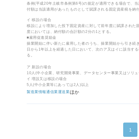
条例(平成20年土岐市条例第6号)の規定が適用できる場合で
付額は当該適用があったものとして賦課される固定資産税を納付
イ 移設の場合
移設により増加した投下固定資産に対して前年度に賦課された固
度においては、納付額の合計額の2分の1とする。
■雇用促進奨励金
操業開始に伴い新たに雇用した者のうち、操業開始から引き続
日から1年以上を経過した日において、次のア又はイに該当する事
る。
ア 新設の場合
10人(中小企業、研究開発事業、データセンター事業又はソリュ
イ 増設又は移設の場合
5人(中小企業等にあっては2人)以上
ほか
製造業
情報通信業
運送業
1