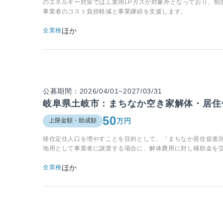
のエネルギー対策では工業用LPガスが対象外となっており、制
事業者のコスト負担軽減と事業継続を支援します。
ほか
全業種
公募期間：2026/04/01~2027/03/31
岐阜県土岐市：まちなか空き家解体・居住
50
万円
上限金額・助成額
移住定住人口を増やすことを目的として、「まちなか居住促進
地用として事業者に譲渡する場合に、解体費用に対し補助金を
ほか
全業種