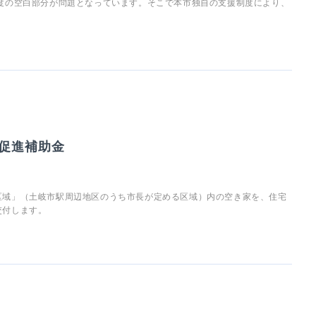
度の空白部分が問題となっています。そこで本市独自の支援制度により、
促進補助金
区域」（土岐市駅周辺地区のうち市長が定める区域）内の空き家を、住宅
交付します。