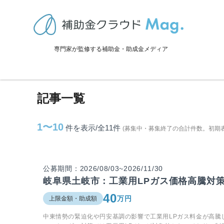
TOP
>
補助金・助成金詳細
>
岐阜県
>
土岐市に関連する記事
専門家が監修する補助金・助成金メディア
土岐市に関連する記事
記事一覧
1〜10
件を表示/全11
件
(募集中・募集終了の合計件数。初期
公募期間：2026/08/03~2026/11/30
岐阜県土岐市：工業用LPガス価格高騰対
40
万円
上限金額・助成額
中東情勢の緊迫化や円安基調の影響で工業用LPガス料金が高騰