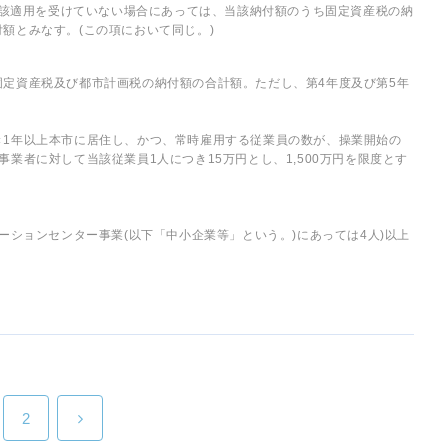
、当該適用を受けていない場合にあっては、当該納付額のうち固定資産税の納
額とみなす。(この項において同じ。)
定資産税及び都市計画税の納付額の合計額。ただし、第4年度及び第5年
き1年以上本市に居住し、かつ、常時雇用する従業員の数が、操業開始の
業者に対して当該従業員1人につき15万円とし、1,500万円を限度とす
ーションセンター事業(以下「中小企業等」という。)にあっては4人)以上
2