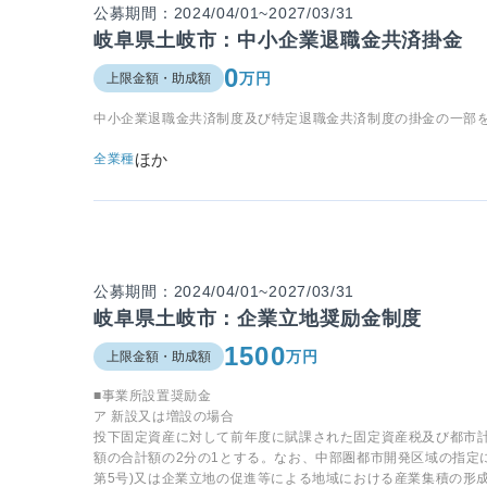
公募期間：2024/04/01~2027/03/31
岐阜県土岐市：中小企業退職金共済掛金
0
万円
上限金額・助成額
中小企業退職金共済制度及び特定退職金共済制度の掛金の一部
ほか
全業種
公募期間：2024/04/01~2027/03/31
岐阜県土岐市：企業立地奨励金制度
1500
万円
上限金額・助成額
■事業所設置奨励金
ア 新設又は増設の場合
投下固定資産に対して前年度に賦課された固定資産税及び都市計
額の合計額の2分の1とする。なお、中部圏都市開発区域の指定
第5号)又は企業立地の促進等による地域における産業集積の形