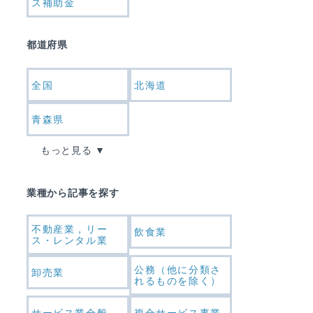
ス補助金
都道府県
全国
北海道
青森県
もっと見る
業種から記事を探す
不動産業，リー
飲食業
ス・レンタル業
公務（他に分類さ
卸売業
れるものを除く）
サービス業全般
複合サービス事業