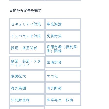
目的から記事を探す
セキュリティ対策
事業譲渡
インバウンド対策
災害対策
雇用定着（福利厚
採用・雇用関係
生）関係
創業・起業・スタ
設備投資
ートアップ
販路拡大
エコ化
海外展開
研究開発
知的財産権
事業再生・転換