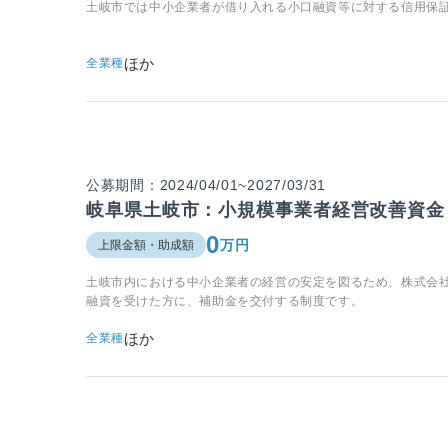
土岐市では中小企業者が借り入れる小口融資等に対する信用保
ほか
全業種
公募期間：2024/04/01~2027/03/31
岐阜県土岐市：小規模事業者経営改善資金
0
万円
上限金額・助成額
土岐市内における中小企業者の経営の安定を図るため、株式会
融資を受けた方に、補助金を交付する制度です。
ほか
全業種