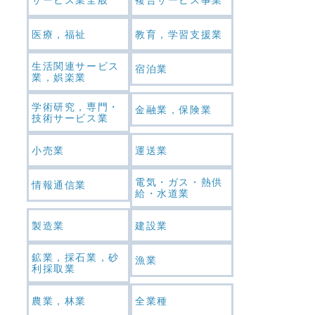
医療，福祉
教育，学習支援業
生活関連サービス
宿泊業
業，娯楽業
学術研究，専門・
金融業，保険業
技術サービス業
小売業
運送業
電気・ガス・熱供
情報通信業
給・水道業
製造業
建設業
鉱業，採石業，砂
漁業
利採取業
農業，林業
全業種