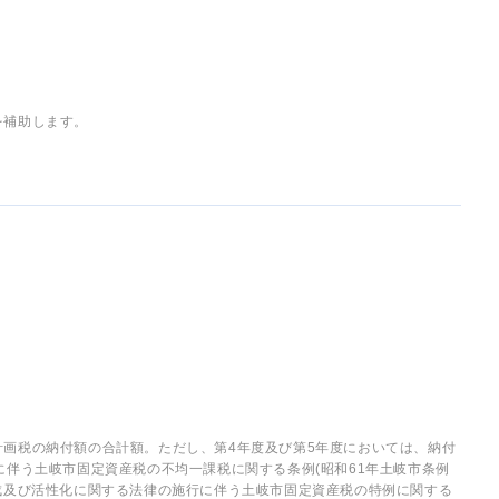
を補助します。
画税の納付額の合計額。ただし、第4年度及び第5年度においては、納付
に伴う土岐市固定資産税の不均一課税に関する条例(昭和61年土岐市条例
成及び活性化に関する法律の施行に伴う土岐市固定資産税の特例に関する