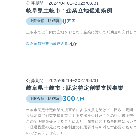
公募期間：2024/04/01~2028/03/31
岐阜県土岐市：企業立地促進条例
0
万円
上限金額・助成額
土岐市では市内に立地をおこなう企業に対して補助金を交付し
ほか
製造業
情報通信業
運送業
公募期間：2025/05/14~2027/03/31
岐阜県土岐市：認定特定創業支援事業
300
万円
上限金額・助成額
土岐市認定特定創業支援事業による支援を受けて、回数、期間
り認定特定創業支援事業による支援を受けたことの証明書を交
この証明書を提示することにより、創業に関する各制度におい
（優遇措置の元となる各制度の利用要件等を満たす必要があり
のではありません。）