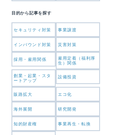
目的から記事を探す
セキュリティ対策
事業譲渡
インバウンド対策
災害対策
雇用定着（福利厚
採用・雇用関係
生）関係
創業・起業・スタ
設備投資
ートアップ
販路拡大
エコ化
海外展開
研究開発
知的財産権
事業再生・転換