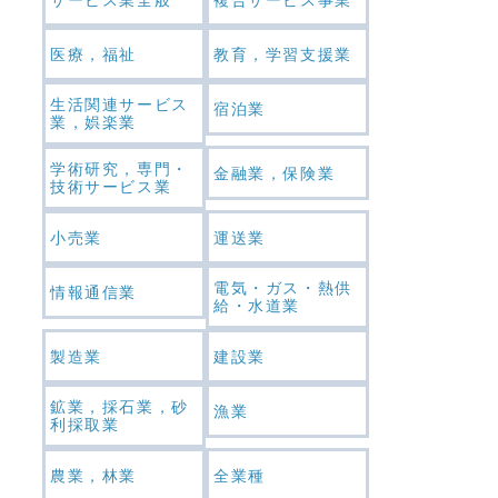
医療，福祉
教育，学習支援業
生活関連サービス
宿泊業
業，娯楽業
学術研究，専門・
金融業，保険業
技術サービス業
小売業
運送業
電気・ガス・熱供
情報通信業
給・水道業
製造業
建設業
鉱業，採石業，砂
漁業
利採取業
農業，林業
全業種