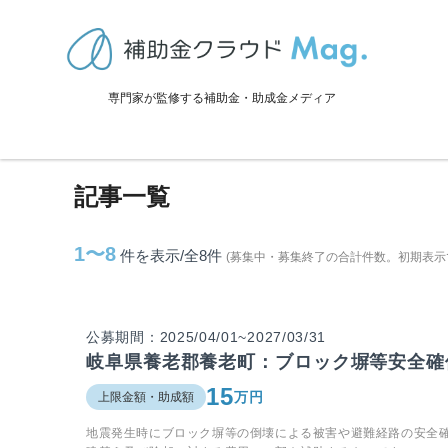
TOP
>
補助金・助成金詳細
>
岐阜県
>
養老町に関連する記事
専門家が監修する補助金・助成金メディア
養老町に関連する記事
記事一覧
1〜8
件を表示/全8
件
(募集中・募集終了の合計件数。初期表示
公募期間：2025/04/01~2027/03/31
岐阜県養老郡養老町：ブロック塀等安全確
15
万円
上限金額・助成額
地震発生時にブロック塀等の倒壊による被害や避難経路の安全