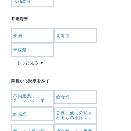
ス補助金
都道府県
全国
北海道
青森県
もっと見る
業種から記事を探す
不動産業，リー
飲食業
ス・レンタル業
公務（他に分類さ
卸売業
れるものを除く）
サービス業全般
複合サービス事業