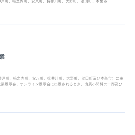
神戸町、輪之内町、安八町、揖斐川町、大野町、池田町、本巣市
業
神戸町、輪之内町、安八町、揖斐川町、大野町、池田町及び本巣市）に主
企業展示会、オンライン展示会に出展されるとき、出展小間料の一部及び