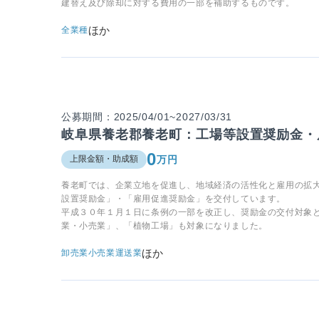
建替え及び除却に対する費用の一部を補助するものです。
ほか
全業種
公募期間：2025/04/01~2027/03/31
岐阜県養老郡養老町：工場等設置奨励金・
0
万円
上限金額・助成額
養老町では、企業立地を促進し、地域経済の活性化と雇用の拡
設置奨励金」・「雇用促進奨励金」を交付しています。
平成３０年１月１日に条例の一部を改正し、奨励金の交付対象
業・小売業」、「植物工場」も対象になりました。
ほか
卸売業
小売業
運送業